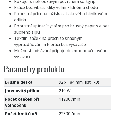
Rukojeť s neklouzavým povrchem softgrip
Práce bez vibrací díky velmi klidnému chodu
Robustní příruba ložiska z tlakového hliníkového
odlitku
Robustní upínací systém pro brusný papír s a bez
suchého zipu
Textilní sáček na prach se snadným
vyprazdňováním k práci bez vysavače
Možnosti odsávání připojením mnohoúčelového
vysavače
Parametry produktu
Brusná deska
92 x 184 mm (list 1/3)
Jmenovitý příkon
210 W
Počet otáček při
11200 /min
volnoběhu
Počet kmitů při
22300 /min