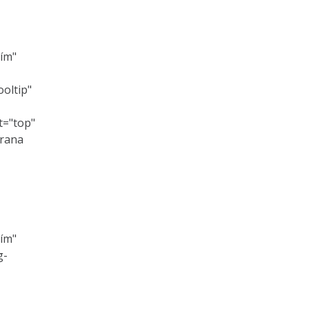
ím"
ooltip"
t="top"
hrana
ím"
g-