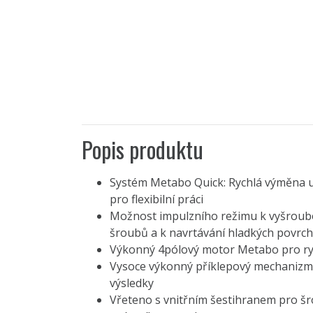
Popis produktu
Systém Metabo Quick: Rychlá výměna u
pro flexibilní práci
Možnost impulzního režimu k vyšroub
šroubů a k navrtávání hladkých povrc
Výkonný 4pólový motor Metabo pro ryc
Vysoce výkonný příklepový mechanizmu
výsledky
Vřeteno s vnitřním šestihranem pro šro