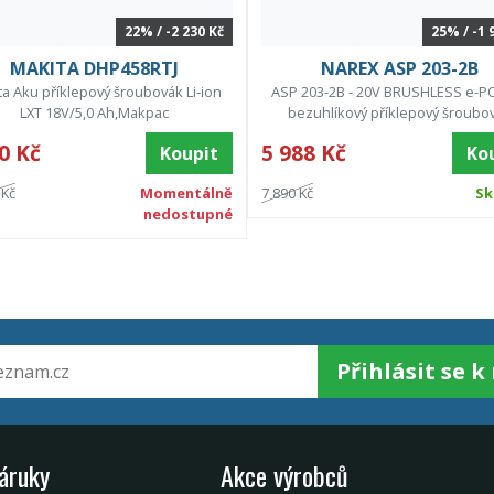
22% / -2 230 Kč
25% / -1 
MAKITA DHP458RTJ
NAREX ASP 203-2B
ta Aku příklepový šroubovák Li-ion
ASP 203-2B - 20V BRUSHLESS e-
LXT 18V/5,0 Ah,Makpac
bezuhlíkový příklepový šroubo
0 Kč
5 988 Kč
Koupit
Ko
 Kč
Momentálně
7 890 Kč
Sk
nedostupné
Přihlásit se 
záruky
Akce výrobců