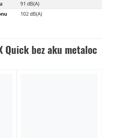
u
91 dB(A)
onu
102 dB(A)
X Quick bez aku metaloc