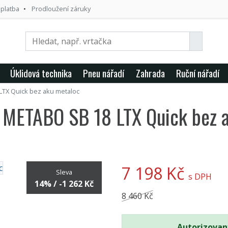
 platba
Prodloužení záruky
Úklidová technika
Pneu nářadí
Zahrada
Ruční nářadí
TX Quick bez aku metaloc
a METABO SB 18 LTX Quick bez 
7 198 Kč
Sleva
s DPH
14% / -1 262 Kč
8 460 Kč
Autorizovan