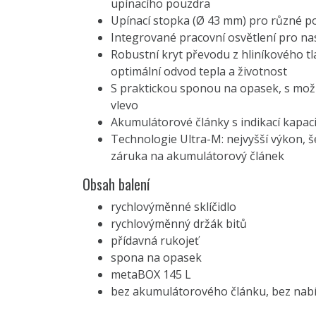
upínacího pouzdra
Upínací stopka (Ø 43 mm) pro různé po
Integrované pracovní osvětlení pro na
Robustní kryt převodu z hliníkového t
optimální odvod tepla a životnost
S praktickou sponou na opasek, s možn
vlevo
Akumulátorové články s indikací kapaci
Technologie Ultra-M: nejvyšší výkon, š
záruka na akumulátorový článek
Obsah balení
rychlovýměnné sklíčidlo
rychlovýměnný držák bitů
přídavná rukojeť
spona na opasek
metaBOX 145 L
bez akumulátorového článku, bez nabí