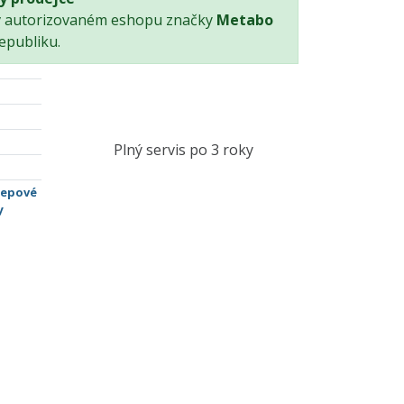
v autorizovaném eshopu značky
Metabo
epubliku.
Plný servis po 3 roky
lepové
y