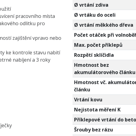
Ø vrtání zdiva
užití
Ø vrtáku do oceli
svícení pracovního místa
lakového odlitku pro
Ø vrtání měkkého dřeva
Počet otáček při volnobě
ostí zajištění vpravo nebo
Max. počet příklepů
ty ke kontrole stavu nabití
Rozpětí sklíčidla
etrné nabíjení a 3 roky
Hmotnost bez
akumulátorového článku
Hmotnost vč. akumuláto
článku
Vrtání kovu
Nejistota měření K
Příklepové vrtání do bet
ječky
Šrouby bez rázu