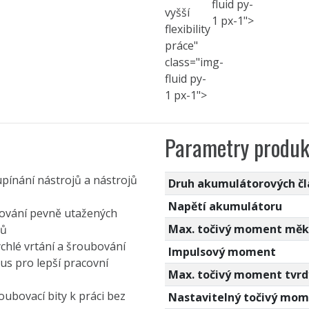
fluid py-
vyšší
1 px-1">
flexibility
práce"
class="img-
fluid py-
1 px-1">
Parametry produk
pínání nástrojů a nástrojů
Druh akumulátorových č
Napětí akumulátoru
ování pevně utažených
Max. točivý moment mě
hů
hlé vrtání a šroubování
Impulsový moment
s pro lepší pracovní
Max. točivý moment tvrd
ubovací bity k práci bez
Nastavitelný točivý mo