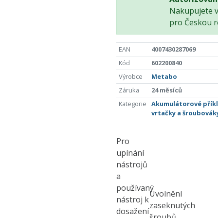
Nakupujete 
pro Českou r
EAN
4007430287069
Kód
602200840
Výrobce
Metabo
Záruka
24 měsíců
Kategorie
Akumulátorové přík
vrtačky a šroubovák
Pro
upínání
nástrojů
a
používaný
Uvolnění
nástroj k
zaseknutých
dosažení
šroubů