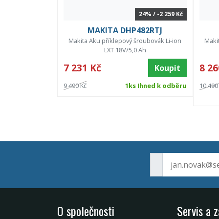
24% / -2 259 Kč
MAKITA DHP482RTJ
Makita Aku příklepový šroubovák Li-ion
Maki
LXT 18V/5,0 Ah
7 231 Kč
8 26
Koupit
9 490 Kč
1ks Ihned k odběru
10 490
O společnosti
Servis a 