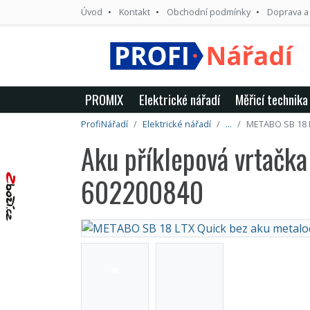
Úvod
Kontakt
Obchodní podmínky
Doprava a
PROMIX
Elektrické nářadí
Měřicí technika
ProfiNářadí
Elektrické nářadí
...
METABO SB 18 L
Aku příklepová vrtačk
602200840