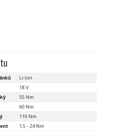
tu
lánků
Li-Ion
18 V
kký
55 Nm
60 Nm
ý
110 Nm
ment
1.5 - 24 Nm