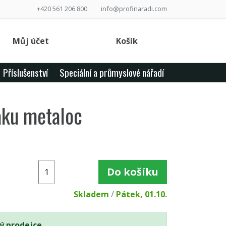
+420 561 206 800
info@profinaradi.com
Můj účet
Košík
Příslušenství
Speciální a průmyslové nářadí
aku metaloc
Do košíku
Skladem
/
Pátek, 01.10.
ý prodejce