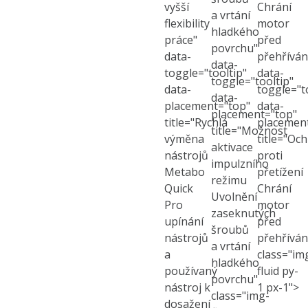
vyšší
Chrání
a vrtání
flexibility
motor
hladkého
práce"
před
povrchu"
data-
přehříván
data-
toggle="tooltip"
data-
toggle="tooltip"
data-
toggle="t
data-
placement="top"
data-
placement="top"
title="Rychlá
placemen
title="Možnost
výměna
title="Oc
aktivace
nástrojů
proti
impulzního
Metabo
přetížení
režimu
Quick
Chrání
Uvolnění
Pro
motor
zaseknutých
upínání
před
šroubů
nástrojů
přehříván
a vrtání
a
class="im
hladkého
používaný
fluid py-
povrchu"
nástroj k
1 px-1">
class="img-
dosažení