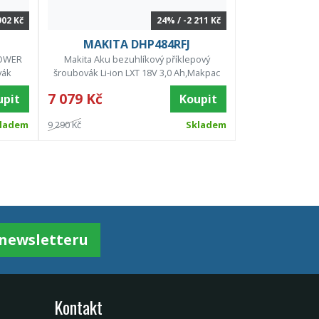
902 Kč
24% / -2 211 Kč
MAKITA DHP484RFJ
POWER
Makita Aku bezuhlíkový příklepový
vák
šroubovák Li-ion LXT 18V 3,0 Ah,Makpac
7 079 Kč
upit
Koupit
ladem
9 290 Kč
Skladem
k newsletteru
Kontakt