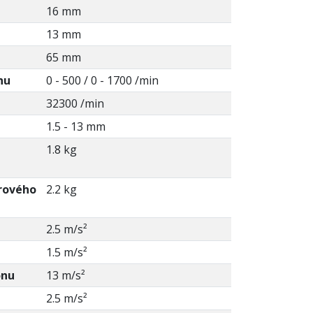
16 mm
13 mm
65 mm
hu
0 - 500 / 0 - 1700 /min
32300 /min
1.5 - 13 mm
1.8 kg
rového
2.2 kg
2.5 m/s²
1.5 m/s²
onu
13 m/s²
2.5 m/s²