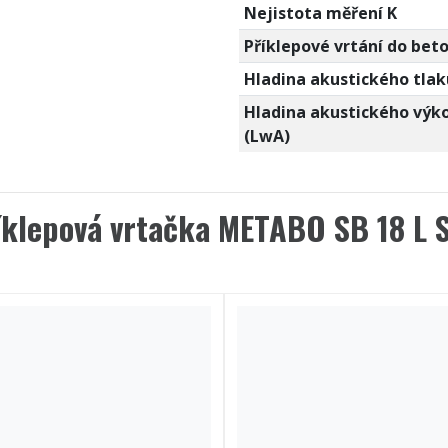
Nejistota měření K
Příklepové vrtání do bet
Hladina akustického tlak
Hladina akustického výk
(LwA)
íklepová vrtačka METABO SB 18 L 