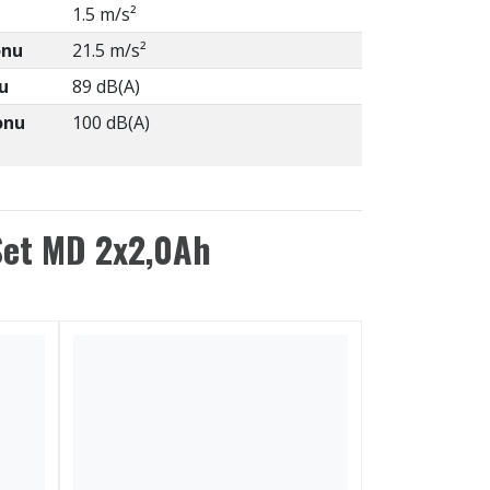
1.5 m/s²
onu
21.5 m/s²
u
89 dB(A)
onu
100 dB(A)
Set MD 2x2,0Ah