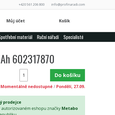
+420 561 206 800
info@profinaradi.com
Můj účet
Košík
Spotřební materiál
Ruční nářadí
Specialisté
,0Ah 602317870
Do košíku
Momentálně nedostupné
/
Pondělí, 27.09.
ý prodejce
v autorizovaném eshopu značky
Metabo
epubliku.