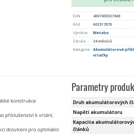
EAN
4007430327468
Kód
602317870
Výrobce
Metabo
Záruka
24 měsíců
Kategorie
Akumulátorové přík
vrtačky
Parametry produk
rátké konstrukce
Druh akumulátorových č
Napětí akumulátoru
o příslušenství k vrtání,
Kapacita akumulátorový
článků
cí dosvícení pro optimální