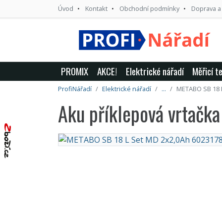
Úvod
Kontakt
Obchodní podmínky
Doprava a
PROMIX
AKCE!
Elektrické nářadí
Měřicí t
ProfiNářadí
Elektrické nářadí
...
METABO SB 18 
Aku příklepová vrtač