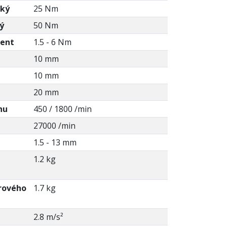
kký
25 Nm
ý
50 Nm
ment
1.5 - 6 Nm
10 mm
10 mm
20 mm
hu
450 / 1800 /min
27000 /min
1.5 - 13 mm
1.2 kg
rového
1.7 kg
2.8 m/s²