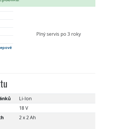
Plný servis po 3 roky
lepové
tu
lánků
Li-Ion
18 V
ch
2 x 2 Ah