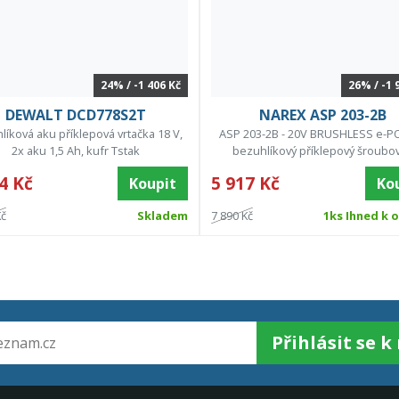
24% / -1 406 Kč
26% / -1 
DEWALT DCD778S2T
NAREX ASP 203-2B
líková aku příklepová vrtačka 18 V,
ASP 203-2B - 20V BRUSHLESS e-
2x aku 1,5 Ah, kufr Tstak
bezuhlíkový příklepový šroubo
4 Kč
5 917 Kč
Koupit
Ko
Kč
Skladem
7 890 Kč
1ks Ihned k 
Přihlásit se 