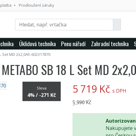
 platba
Prodloužení záruky
echnika
Úklidová technika
Pneu nářadí
Zahradní technika
L Set MD 2x2,0Ah 602317870
ka METABO SB 18 L Set MD 2x2
5 719 Kč
Sleva
s DPH
4% / -271 Kč
5 990 Kč
Autorizovan
Nakupujete 
pro Českou r