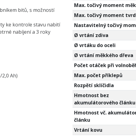
Max. točivý moment mě
bníkem bitů, s možností
Max. točivý moment tvrd
ty ke kontrole stavu nabití
Nastavitelný točivý mo
etrné nabíjení a 3 roky
Ø vrtání zdiva
Ø vrtáku do oceli
Ø vrtání měkkého dřeva
Počet otáček při volnobě
Max. počet příklepů
/2,0 Ah)
Rozpětí sklíčidla
Hmotnost bez
akumulátorového článku
Hmotnost vč. akumuláto
článku
Vrtání kovu