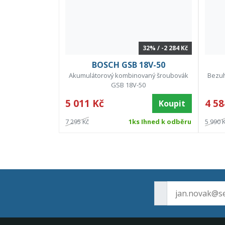
32% / -2 284 Kč
BOSCH GSB 18V-50
Akumulátorový kombinovaný šroubovák
Bezuh
GSB 18V-50
5 011 Kč
4 58
Koupit
7 295 Kč
1ks Ihned k odběru
5 990 