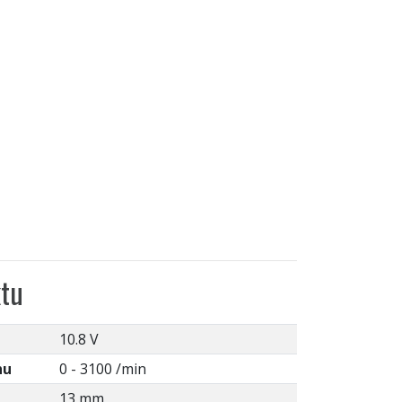
tu
10.8 V
hu
0 - 3100 /min
13 mm