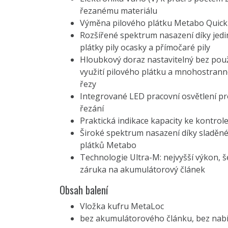
řezanému materiálu
Výměna pilového plátku Metabo Quick 
Rozšířené spektrum nasazení díky jed
plátky pily ocasky a přímočaré pily
Hloubkový doraz nastavitelný bez použ
využití pilového plátku a mnohostranné
řezy
Integrované LED pracovní osvětlení pr
řezání
Praktická indikace kapacity ke kontrol
Široké spektrum nasazení díky sladě
plátků Metabo
Technologie Ultra-M: nejvyšší výkon, š
záruka na akumulátorový článek
Obsah balení
Vložka kufru MetaLoc
bez akumulátorového článku, bez nabí