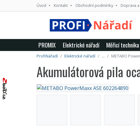
Úvod
Kontakt
Obchodní podmínky
Doprava a
PROMIX
Elektrické nářadí
Měřicí technika
ProfiNářadí
Elektrické nářadí
...
METABO Power
Akumulátorová pila 