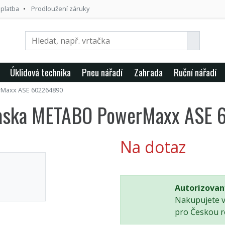
 platba
Prodloužení záruky
Úklidová technika
Pneu nářadí
Zahrada
Ruční nářadí
Maxx ASE 602264890
ocaska METABO PowerMaxx ASE
Na dotaz
Autorizovan
Nakupujete 
pro Českou r