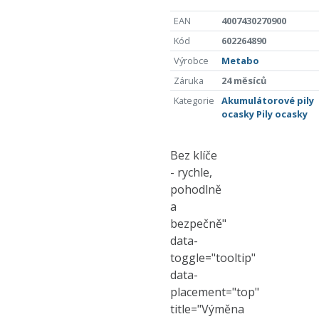
EAN
4007430270900
Kód
602264890
Výrobce
Metabo
Záruka
24 měsíců
Kategorie
Akumulátorové pily
ocasky
Pily ocasky
Bez klíče
- rychle,
pohodlně
a
bezpečně"
data-
toggle="tooltip"
data-
placement="top"
title="Výměna