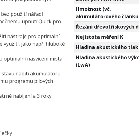
Hmotnost (vč.
bez použití nářadí
akumulátorového článku
inečnému upnutí Quick pro
Řezání dřevotřískových 
ití nástroje pro optimální
Nejistota měření K
 využití, jako např. hluboké
Hladina akustického tlak
Hladina akustického výk
o optimální nasvícení místa
(LwA)
e stavu nabití akumulátoru
nému programu pilových
etrné nabíjení a 3 roky
ječky