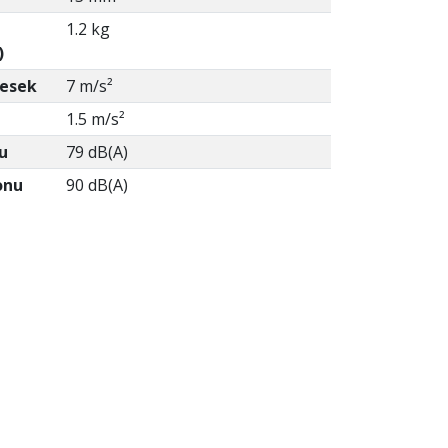
1.2 kg
)
desek
7 m/s²
1.5 m/s²
u
79 dB(A)
onu
90 dB(A)