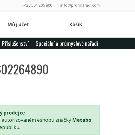
+420 561 206 800
info@profinaradi.com
Můj účet
Košík
Příslušenství
Speciální a průmyslové nářadí
 602264890
ý prodejce
v autorizovaném eshopu značky
Metabo
epubliku.