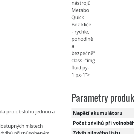
nástrojů
Metabo
Quick
Bez klíče
- rychle,
pohodlně
a
bezpečně"
class="img-
fluid py-
1 px-1">
Parametry produk
ila pro obsluhu jednou a
Napětí akumulátoru
Počet zdvihů při volnobě
dostupných místech
Zdvih pilového listu
m zdvihů přizpůsobeným