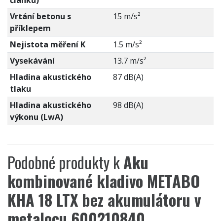
Vrtání betonu s
15 m/s²
příklepem
Nejistota měření K
1.5 m/s²
Vysekávání
13.7 m/s²
Hladina akustického
87 dB(A)
tlaku
Hladina akustického
98 dB(A)
výkonu (LwA)
Podobné produkty k
Aku
kombinované kladivo METABO
KHA 18 LTX bez akumulátoru v
metalocu 600210840