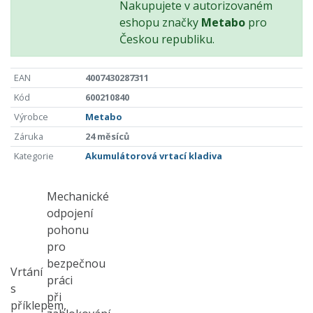
Nakupujete v autorizovaném
eshopu značky
Metabo
pro
Českou republiku.
EAN
4007430287311
Kód
600210840
Výrobce
Metabo
Záruka
24 měsíců
Kategorie
Akumulátorová vrtací kladiva
Mechanické
odpojení
pohonu
pro
bezpečnou
Vrtání
práci
s
při
příklepem,