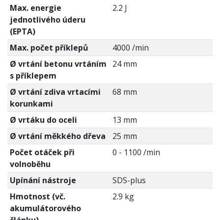
Max. energie
2.2 J
jednotlivého úderu
(EPTA)
Max. počet příklepů
4000 /min
Ø vrtání betonu vrtáním
24 mm
s příklepem
Ø vrtání zdiva vrtacími
68 mm
korunkami
Ø vrtáku do oceli
13 mm
Ø vrtání měkkého dřeva
25 mm
Počet otáček při
0 - 1100 /min
volnoběhu
Upínání nástroje
SDS-plus
Hmotnost (vč.
2.9 kg
akumulátorového
článku)