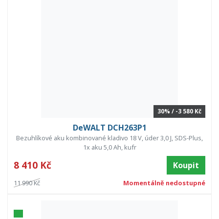
30% / -3 580 Kč
DeWALT DCH263P1
Bezuhlíkové aku kombinované kladivo 18 V, úder 3,0 J, SDS-Plus,
1x aku 5,0 Ah, kufr
8 410 Kč
Koupit
11 990 Kč
Momentálně nedostupné