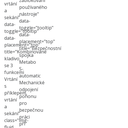
zablokování
vrtání
používaného
a
nástroje"
sekání"
data-
data-
toggle="tooltip"
toggle="tooltip"
data-
data-
placement="top"
placement="top"
title="Bezpečnostní
title="Kombinované
spojka
kladivo
Metabo
se 3
S-
funkcemi
automatic
Vrtání
Mechanické
s
odpojení
příklepem,
pohonu
vrtání
pro
a
bezpečnou
sekání"
práci
class="img-
při
fluid