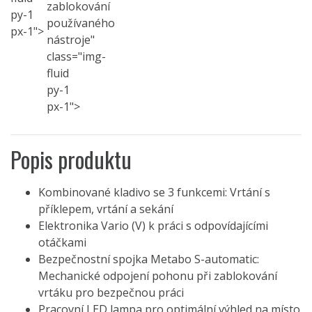
zablokování
py-1
používaného
px-1">
nástroje"
class="img-
fluid
py-1
px-1">
Popis produktu
Kombinované kladivo se 3 funkcemi: Vrtání s
příklepem, vrtání a sekání
Elektronika Vario (V) k práci s odpovídajícími
otáčkami
Bezpečnostní spojka Metabo S-automatic:
Mechanické odpojení pohonu při zablokování
vrtáku pro bezpečnou práci
Pracovní LED lampa pro optimální výhled na místo