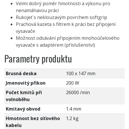
Velmi dobrý poměr hmotnosti a výkonu pro
nenamáhavou práci
Rukojeť s neklouzavým povrchem softgrip
Prachová kazeta s filtrem k práci bez připojení
vysavače
Možnost odsávání připojením mnohoúčelového
vysavače s adaptérem (příslušenství)
Parametry produktu
Brusná deska
100 x 147 mm
Jmenovitý příkon
200 W
Počet kmitů při
26000 /min
volnoběhu
Kmitavý obvod
1.4 mm
Hmotnost bez síťového
1.2 kg
kabelu