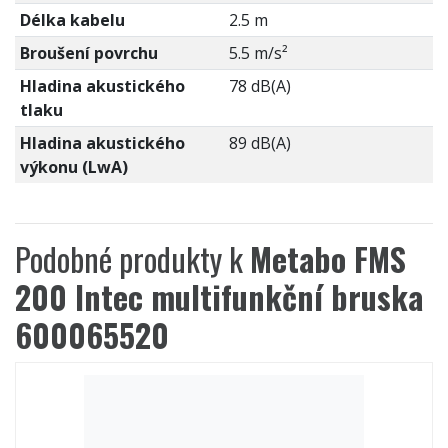
Délka kabelu
2.5 m
Broušení povrchu
5.5 m/s²
Hladina akustického
78 dB(A)
tlaku
Hladina akustického
89 dB(A)
výkonu (LwA)
Podobné produkty k
Metabo FMS
200 Intec multifunkční bruska
600065520