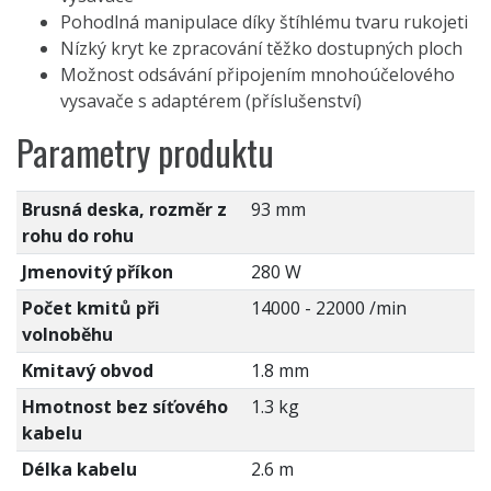
Pohodlná manipulace díky štíhlému tvaru rukojeti
Nízký kryt ke zpracování těžko dostupných ploch
Možnost odsávání připojením mnohoúčelového
vysavače s adaptérem (příslušenství)
Parametry produktu
Brusná deska, rozměr z
93 mm
rohu do rohu
Jmenovitý příkon
280 W
Počet kmitů při
14000 - 22000 /min
volnoběhu
Kmitavý obvod
1.8 mm
Hmotnost bez síťového
1.3 kg
kabelu
Délka kabelu
2.6 m