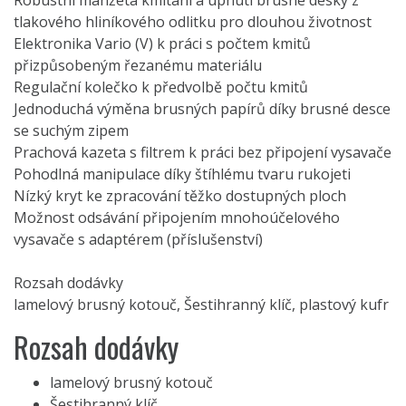
Robustní manžeta kmitání a upnutí brusné desky z
tlakového hliníkového odlitku pro dlouhou životnost
Elektronika Vario (V) k práci s počtem kmitů
přizpůsobeným řezanému materiálu
Regulační kolečko k předvolbě počtu kmitů
Jednoduchá výměna brusných papírů díky brusné desce
se suchým zipem
Prachová kazeta s filtrem k práci bez připojení vysavače
Pohodlná manipulace díky štíhlému tvaru rukojeti
Nízký kryt ke zpracování těžko dostupných ploch
Možnost odsávání připojením mnohoúčelového
vysavače s adaptérem (příslušenství)
Rozsah dodávky
lamelový brusný kotouč, Šestihranný klíč, plastový kufr
Rozsah dodávky
lamelový brusný kotouč
Šestihranný klíč