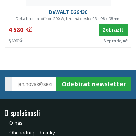
DeWALT D26430
Delta bruska, příkon 300 W, brusná deska 98 x 98 x 98 mm
4 580 Kč
Zobrazit
6 190 Kč
Neprodejné
Odebírat newsletter
O společnosti
O nás
Obchodní podmínky