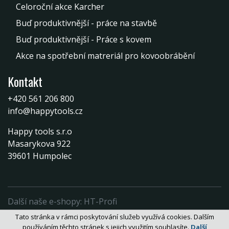
Celoroční akce Karcher
Buď produktivnější - práce na stavbě
Buď produktivnější - Práce s kovem
Akce na spotřební matreriál pro kovoobrábění
Kontakt
+420 561 206 800
info@happytools.cz
Happy tools s.r.o
Masarykova 922
39601 Humpolec
Další naše e-shopy:
HT-Profi
Tato stránka v rámci poskytování služeb využívá cookies. Dalším
© ProfiNářadí.com
používáním těchto stránek s jejich využitím souhlasíte.
Další