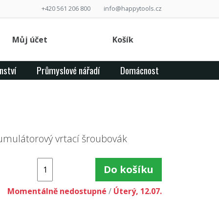
+420 561 206 800
info@happytools.cz
Můj účet
Košík
nství
Průmyslové nářadí
Domácnost
0
umulátorový vrtací šroubovák
Do košíku
Momentálně nedostupné
/
Úterý, 12.07.