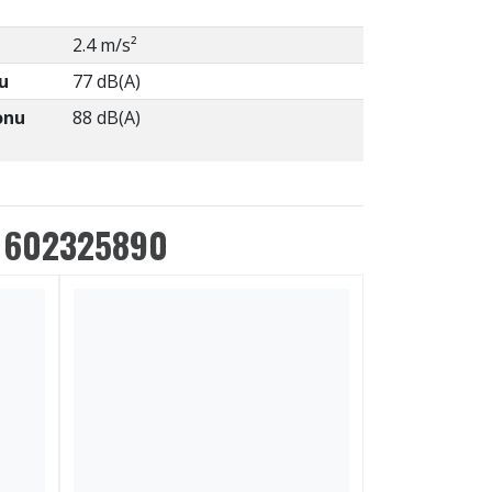
2.4 m/s²
u
77 dB(A)
onu
88 dB(A)
u 602325890