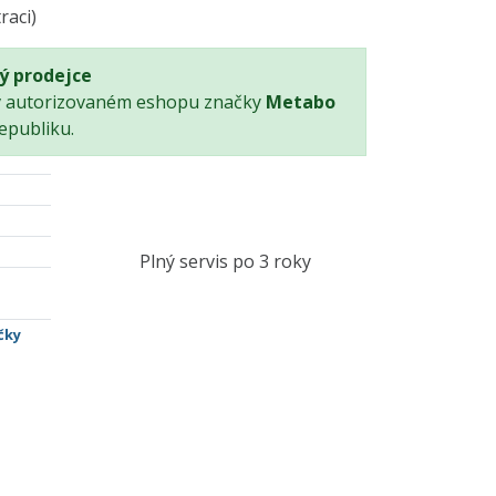
raci)
ý prodejce
v autorizovaném eshopu značky
Metabo
epubliku.
Plný servis po 3 roky
čky