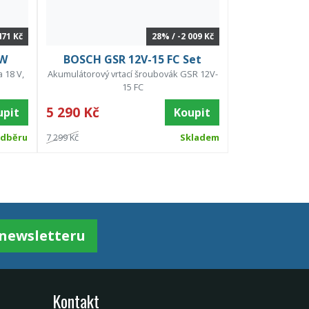
471 Kč
28% / -2 009 Kč
QW
BOSCH GSR 12V-15 FC Set
 18 V,
Akumulátorový vrtací šroubovák GSR 12V-
15 FC
5 290 Kč
upit
Koupit
odběru
7 299 Kč
Skladem
k newsletteru
Kontakt