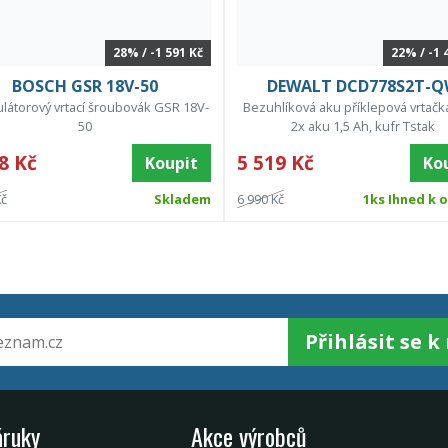
28% / -1 591 Kč
22% / -1 
BOSCH GSR 18V-50
DEWALT DCD778S2T-
átorový vrtací šroubovák GSR 18V-
Bezuhlíková aku příklepová vrtačka
50
2x aku 1,5 Ah, kufr Tstak
8 Kč
5 519 Kč
Koupit
Ko
Kč
Skladem
6 990 Kč
1ks Ihned k 
Přihlásit se 
áruky
Akce výrobců