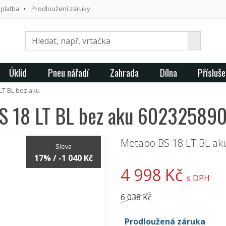
 platba
Prodloužení záruky
Úklid
Pneu nářadí
Zahrada
Dílna
Přísluše
LT BL bez aku
S 18 LT BL bez aku 60232589
Metabo BS 18 LT BL ak
Sleva
17% / -1 040 Kč
4 998 Kč
s DPH
6 038 Kč
Prodloužená záruka