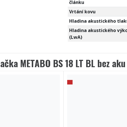
článku
Vrtání kovu
Hladina akustického tlak
Hladina akustického výk
(LwA)
tačka METABO BS 18 LT BL bez ak