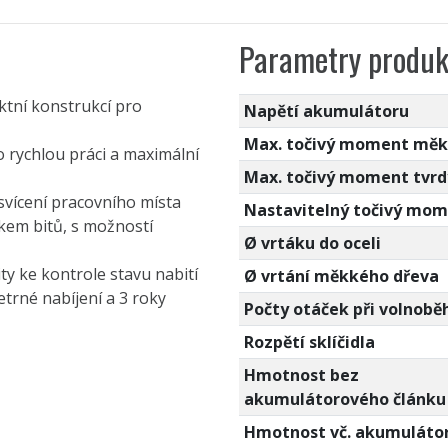
Parametry produk
ktní konstrukcí pro
Napětí akumulátoru
Max. točivý moment mě
 rychlou práci a maximální
Max. točivý moment tvrd
svícení pracovního místa
Nastavitelný točivý mo
kem bitů, s možností
Ø vrtáku do oceli
ty ke kontrole stavu nabití
Ø vrtání měkkého dřeva
etrné nabíjení a 3 roky
Počty otáček při volnobě
Rozpětí sklíčidla
Hmotnost bez
akumulátorového článku
Hmotnost vč. akumuláto