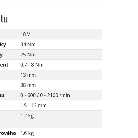
tu
18 V
kký
34 Nm
ý
75 Nm
ment
0.7 - 8 Nm
13 mm
38 mm
hu
0 - 600 / 0 - 2100 /min
1.5 - 13 mm
1.2 kg
rového
1.6 kg