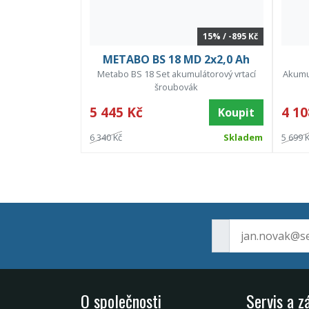
15% / -895 Kč
METABO BS 18 MD 2x2,0 Ah
Metabo BS 18 Set akumulátorový vrtací
Akumul
šroubovák
5 445 Kč
4 10
Koupit
6 340 Kč
Skladem
5 699 
O společnosti
Servis a z