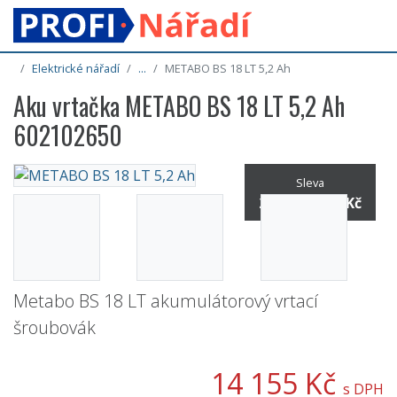
Elektrické nářadí
...
METABO BS 18 LT 5,2 Ah
Aku vrtačka METABO BS 18 LT 5,2 Ah
602102650
Sleva
20% / -3 729 Kč
Metabo BS 18 LT akumulátorový vrtací
šroubovák
14 155 Kč
s DPH