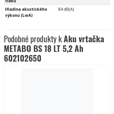
tlaku
Hladina akustického
84 dB(A)
výkonu (LwA)
Podobné produkty k
Aku vrtačka
METABO BS 18 LT 5,2 Ah
602102650