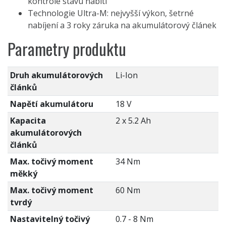
kontrole stavu nabití
Technologie Ultra-M: nejvyšší výkon, šetrné
nabíjení a 3 roky záruka na akumulátorový článek
Parametry produktu
Druh akumulátorových
Li-Ion
článků
Napětí akumulátoru
18 V
Kapacita
2 x 5.2 Ah
akumulátorových
článků
Max. točivý moment
34 Nm
měkký
Max. točivý moment
60 Nm
tvrdý
Nastavitelný točivý
0.7 - 8 Nm