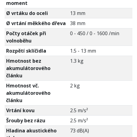
moment
Ø vrtáku do oceli
13 mm
Ø vrtání měkkého dřeva
38 mm
Počty otáček při
0 - 450 / 0 - 1600 /min
volnoběhu
Rozpětí sklíčidla
1.5 - 13 mm
Hmotnost bez
1.3 kg
akumulátorového
článku
Hmotnost vč.
2 kg
akumulátorového
článku
Vrtání kovu
2.5 m/s²
Šrouby bez rázu
2.5 m/s²
Hladina akustického
73 dB(A)