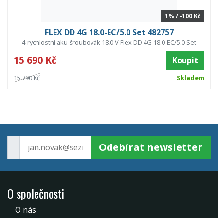
1% / -100 Kč
FLEX DD 4G 18.0-EC/5.0 Set 482757
4-rychlostní aku-šroubovák 18,0 V Flex DD 4G 18.0-EC/5.0 Set
15 690 Kč
Koupit
15 790 Kč
Skladem
Odebírat newsletter
O společnosti
O nás