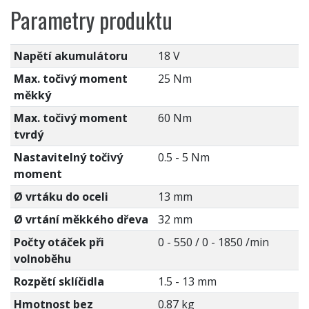
Parametry produktu
Napětí akumulátoru
18 V
Max. točivý moment
25 Nm
měkký
Max. točivý moment
60 Nm
tvrdý
Nastavitelný točivý
0.5 - 5 Nm
moment
Ø vrtáku do oceli
13 mm
Ø vrtání měkkého dřeva
32 mm
Počty otáček při
0 - 550 / 0 - 1850 /min
volnoběhu
Rozpětí sklíčidla
1.5 - 13 mm
Hmotnost bez
0.87 kg