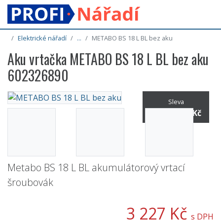
Elektrické nářadí
...
METABO BS 18 L BL bez aku
Aku vrtačka METABO BS 18 L BL bez aku
602326890
Sleva
10% / -393 Kč
Metabo BS 18 L BL akumulátorový vrtací
šroubovák
3 227 Kč
s DPH