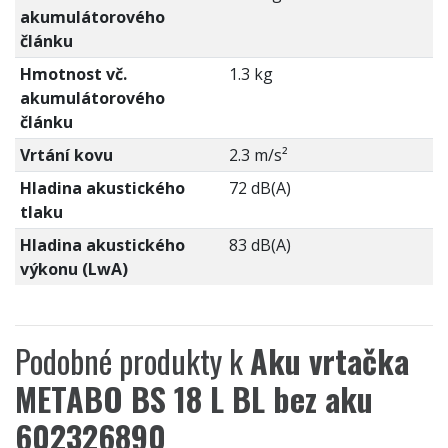
akumulátorového
článku
Hmotnost vč.
1.3 kg
akumulátorového
článku
Vrtání kovu
2.3 m/s²
Hladina akustického
72 dB(A)
tlaku
Hladina akustického
83 dB(A)
výkonu (LwA)
Podobné produkty k
Aku vrtačka
METABO BS 18 L BL bez aku
602326890