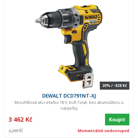
20% / -828 Kč
DEWALT DCD791NT-XJ
Bezuhlíková aku vrtačka 18 V, kuft Tstak, bez akumulátoru a
nabíječky
3 462 Kč
Koupit
4 290 Kč
Momentálně nedostupné