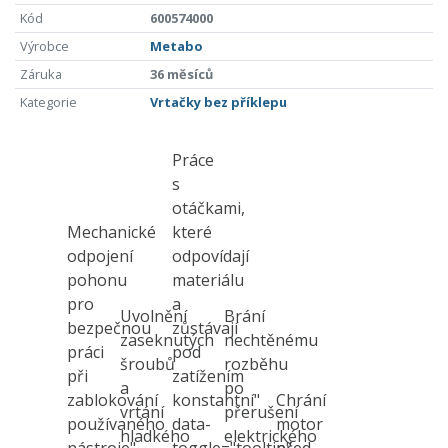
Kód
600574000
Výrobce
Metabo
Záruka
36 měsíců
Kategorie
Vrtačky bez příklepu
Práce
s
otáčkami,
Mechanické
které
odpojení
odpovídají
pohonu
materiálu
pro
a
Uvolnění
Brání
bezpečnou
zůstávají
zaseknutých
nechtěnému
práci
pod
šroubů
rozběhu
při
zatížením
a
po
zablokování
konstantní"
Chrání
vrtání
přerušení
používaného
data-
motor
hladkého
elektrického
nástroje"
toggle="tooltip"
před