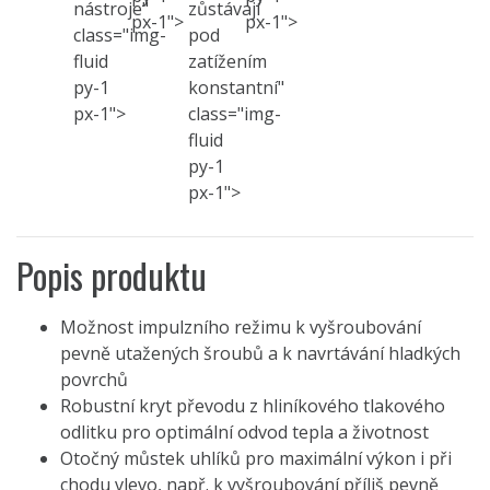
nástroje"
zůstávají
px-1">
px-1">
class="img-
pod
fluid
zatížením
py-1
konstantní"
px-1">
class="img-
fluid
py-1
px-1">
Popis produktu
Možnost impulzního režimu k vyšroubování
pevně utažených šroubů a k navrtávání hladkých
povrchů
Robustní kryt převodu z hliníkového tlakového
odlitku pro optimální odvod tepla a životnost
Otočný můstek uhlíků pro maximální výkon i při
chodu vlevo, např. k vyšroubování příliš pevně