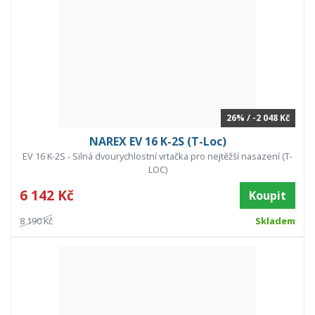
26% / -2 048 Kč
NAREX EV 16 K-2S (T-Loc)
EV 16 K-2S - Silná dvourychlostní vrtačka pro nejtěžší nasazení (T-
LOC)
6 142 Kč
Koupit
8 190 Kč
Skladem