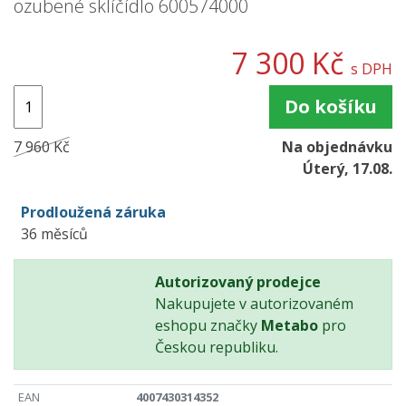
ozubené sklíčídlo 600574000
7 300 Kč
s DPH
Do košíku
7 960 Kč
Na objednávku
Úterý, 17.08.
Prodloužená záruka
36 měsíců
Autorizovaný prodejce
Nakupujete v autorizovaném
eshopu značky
Metabo
pro
Českou republiku.
EAN
4007430314352