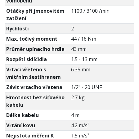
volnoběhu
Otáčky při jmenovitém
1100 / 3100 /min
zatížení
Rychlosti
2
Max. točivý moment
44 / 16 Nm
Průměr upínacího hrdla
43 mm
Rozpětí sklíčidla
1.5 - 13 mm
Vrtací vřeteno s
6.35 mm
vnitřním šestihranem
Závit vrtacího vřetena
1/2" - 20 UNF
Hmotnost bez síťového
2.7 kg
kabelu
Délka kabelu
4 m
Vrtání kovu
4.2 m/s²
Nejistota měření K
1.5 m/s²