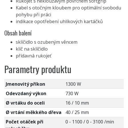
Rukojeť s neklouzavým povrchem softgrip
Kabel s otočným kloubem pro optimální svobodu
pohybu při práci
indikace opotřebení uhlíkových kartáčků
Obsah balení
sklíčidlo s ozubeným věncem
klíč na sklíčidlo
přídavná rukojeť
Parametry produktu
Jmenovitý příkon
1300 W
Odevzdaný výkon
730 W
Ø vrtáku do oceli
16 / 10 mm
Ø vrtání měkkého dřeva
40 / 25 mm
Počet otáček při
0 - 1100 / 0 - 3100 /min