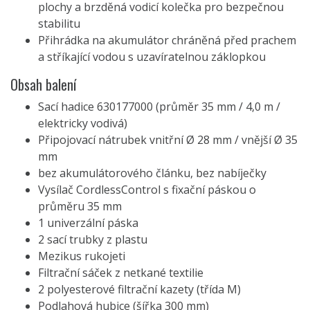
plochy a brzděná vodicí kolečka pro bezpečnou
stabilitu
Přihrádka na akumulátor chráněná před prachem
a stříkající vodou s uzavíratelnou záklopkou
Obsah balení
Sací hadice 630177000 (průměr 35 mm / 4,0 m /
elektricky vodivá)
Připojovací nátrubek vnitřní Ø 28 mm / vnější Ø 35
mm
bez akumulátorového článku, bez nabíječky
Vysílač CordlessControl s fixační páskou o
průměru 35 mm
1 univerzální páska
2 sací trubky z plastu
Mezikus rukojeti
Filtrační sáček z netkané textilie
2 polyesterové filtrační kazety (třída M)
Podlahová hubice (šířka 300 mm)