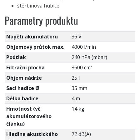
štěrbinová hubice
Parametry produktu
Napětí akumulátoru
36 V
Objemový průtok max.
4000 l/min
Podtlak
240 hPa (mbar)
Filtrační plocha
8600 cm²
Objem nádrže
25 l
Sací hadice Ø
35 mm
Délka hadice
4 m
Hmotnost (vč.
14 kg
akumulátorového
článku)
Hladina akustického
72 dB(A)