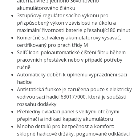
alternativně z jednoho 36voltového
akumulátorového článku
3stupňový regulátor sacího výkonu pro
přizpůsobený výkon v závislosti na úkolu a
maximální životnosti baterie přesahující 80 minut
Komerčně schválený akumulátorový vysavač,
certifikovaný pro prach třídy M
SelfClean: poloautomatické čištění filtru během
pracovních přestávek nebo v případě potřeby
ručně
Automatický doběh k úplnému vyprázdnění sací
hadice
Antistatická funkce je zaručena pouze s elektricky
vodivou sací hadicí 630177000, která je součástí
rozsahu dodávky
Přehledný ovládací panel s velkými otočnými
přepínači a indikací kapacity akumulátoru
Mnoho detailů pro bezpečnost a komfort:
sklopné hadicové držáky, pogumované odkládací