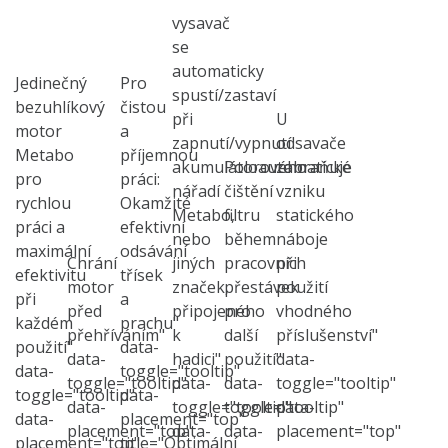
vysavač
se
automaticky
Jedinečný
Pro
spustí/zastaví
bezuhlíkový
čistou
při
U
motor
a
zapnutí/vypnutí
odsavače
Metabo
příjemnou
akumulátorového
Poloautomatické
zabraňuje
pro
práci:
nářadí
čištění
vzniku
rychlou
Okamžité
Metabo,
filtru
statického
práci a
efektivní
nebo
během
náboje
maximální
odsávání
Chrání
jiných
pracovních
při
efektivitu
třísek
motor
značek,
přestávek
použití
při
a
před
připojeného
pro
vhodného
každém
prachu"
přehříváním"
k
další
příslušenství"
použití"
data-
data-
hadici"
použití"
data-
data-
toggle="tooltip"
toggle="tooltip"
data-
data-
toggle="tooltip"
toggle="tooltip"
data-
data-
toggle="tooltip"
toggle="tooltip"
data-
data-
placement="top"
placement="top"
data-
data-
placement="top"
placement="top"
title="Optimální