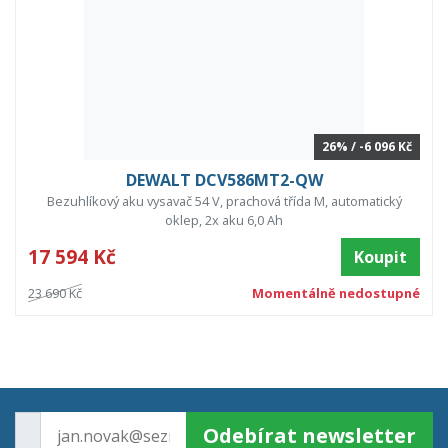
26% / -6 096 Kč
DEWALT DCV586MT2-QW
Bezuhlíkový aku vysavač 54 V, prachová třída M, automatický
oklep, 2x aku 6,0 Ah
17 594 Kč
Koupit
23 690 Kč
Momentálně nedostupné
Odebírat newsletter