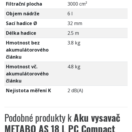
Filtrační plocha
3000 cm²
Objem nádrže
6 l
Sací hadice Ø
32 mm
Délka hadice
2.5 m
Hmotnost bez
3.8 kg
akumulátorového
článku
Hmotnost vč.
4.8 kg
akumulátorového
článku
Nejistota měření K
2 dB(A)
Podobné produkty k
Aku vysavač
METABO AS 18 L PC Compact