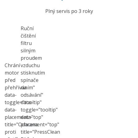
Plný servis po 3 roky
Ruční
čištění
filtru
silným
proudem
Chrání
vzduchu
motor
stisknutím
před
spínače
přehříváním"
na
data-
odsávání"
toggle="tooltip"
data-
data-
toggle="tooltip"
placement="top"
data-
title="Ochrana
placement="top"
proti
title="PressClean