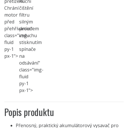
přetížení
Ruční
Chrání
čištění
motor
filtru
před
silným
přehříváním"
proudem
class="img-
vzduchu
fluid
stisknutím
py-1
spínače
px-1">
na
odsávání"
class="img-
fluid
py-1
px-1">
Popis produktu
Přenosný, praktický akumulátorový vysavač pro