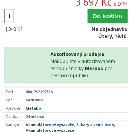
3 697 Kč
s DPH
Do košíku
4 340 Kč
Na objednávku
Úterý, 19.10.
Autorizovaný prodejce
Nakupujete v autorizovaném
eshopu značky
Metabo
pro
Českou republiku.
EAN
4061792197534
Kód
602028850
Výrobce
Metabo
Záruka
24 měsíců
Kategorie
Akumulátorové vysavače, fukary a ventilátory
Akumulátorové vysavače