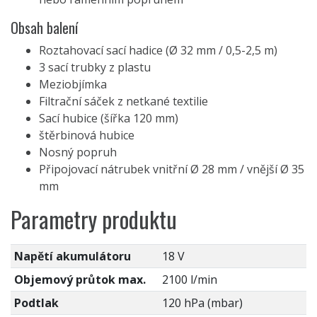
Obsah balení
Roztahovací sací hadice (Ø 32 mm / 0,5-2,5 m)
3 sací trubky z plastu
Meziobjímka
Filtrační sáček z netkané textilie
Sací hubice (šířka 120 mm)
štěrbinová hubice
Nosný popruh
Připojovací nátrubek vnitřní Ø 28 mm / vnější Ø 35
mm
Parametry produktu
Napětí akumulátoru
18 V
Objemový průtok max.
2100 l/min
Podtlak
120 hPa (mbar)