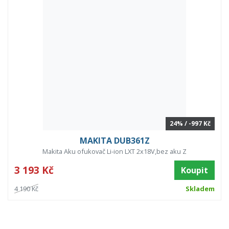
24% / -997 Kč
MAKITA DUB361Z
Makita Aku ofukovač Li-ion LXT 2x18V,bez aku Z
3 193 Kč
Koupit
4 190 Kč
Skladem