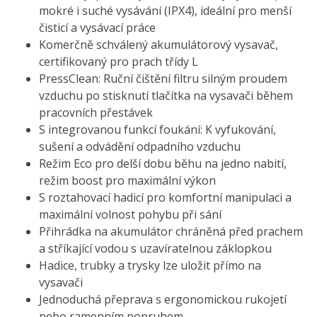
mokré i suché vysávání (IPX4), ideální pro menší
čisticí a vysávací práce
Komerčně schválený akumulátorový vysavač,
certifikovaný pro prach třídy L
PressClean: Ruční čištění filtru silným proudem
vzduchu po stisknutí tlačítka na vysavači během
pracovních přestávek
S integrovanou funkcí foukání: K vyfukování,
sušení a odvádění odpadního vzduchu
Režim Eco pro delší dobu běhu na jedno nabití,
režim boost pro maximální výkon
S roztahovací hadicí pro komfortní manipulaci a
maximální volnost pohybu při sání
Přihrádka na akumulátor chráněná před prachem
a stříkající vodou s uzavíratelnou záklopkou
Hadice, trubky a trysky lze uložit přímo na
vysavači
Jednoduchá přeprava s ergonomickou rukojetí
nebo ramenním popruhem