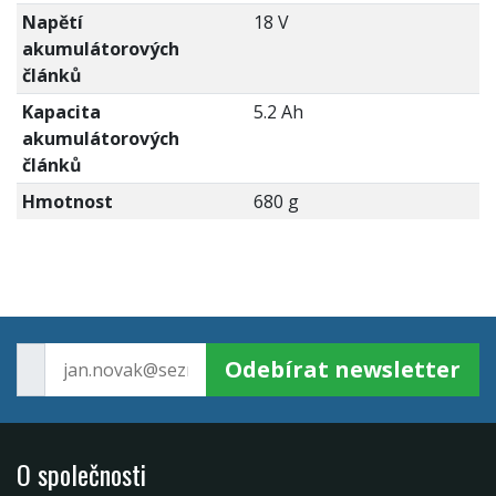
Napětí
18 V
akumulátorových
článků
Kapacita
5.2 Ah
akumulátorových
článků
Hmotnost
680 g
Odebírat newsletter
O společnosti