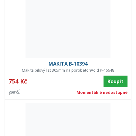
MAKITA B-10394
Makita pilový list 305mm na porobeton=old P-46648
754 Kč
Koupit
899 Kč
Momentálně nedostupné