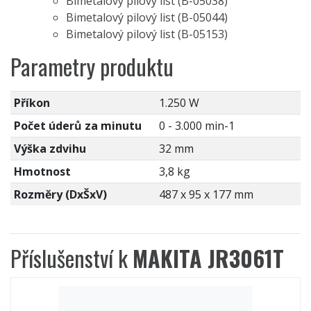
Bimetalový pilový list (B-05038)
Bimetalový pilový list (B-05044)
Bimetalový pilový list (B-05153)
Parametry produktu
Příkon
1.250 W
Počet úderů za minutu
0 - 3.000 min-1
Výška zdvihu
32 mm
Hmotnost
3,8 kg
Rozměry (DxŠxV)
487 x 95 x 177 mm
Příslušenství k
MAKITA JR3061T