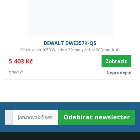
DEWALT DWE357K-QS
Pila ocaska 1050 W, zdvih 29 mm, prořez 280 mm, kufr
5 403 Kč
Zobrazit
7 790 Kč
Neprodejné
Odebírat newsletter