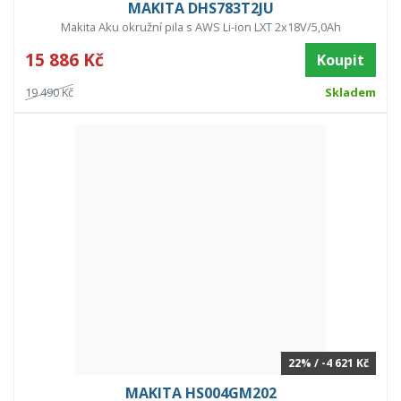
MAKITA DHS783T2JU
Makita Aku okružní pila s AWS Li-ion LXT 2x18V/5,0Ah
15 886 Kč
Koupit
19 490 Kč
Skladem
22% / -4 621 Kč
MAKITA HS004GM202