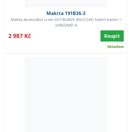
Makita 191B36-3
Makita akumulátor Li-ion XGT BL4025 40V/2,5Ah, balení karton =
old632N81-6
2 987 Kč
Koupit
Skladem