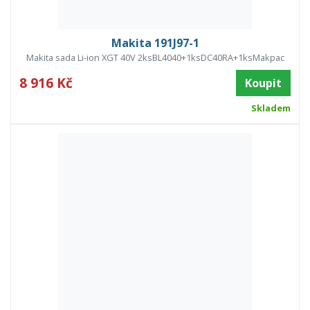
Makita 191J97-1
Makita sada Li-ion XGT 40V 2ksBL4040+1ksDC40RA+1ksMakpac
8 916 Kč
Koupit
Skladem