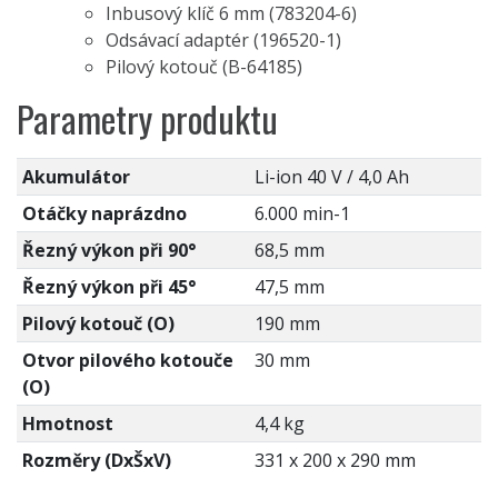
Inbusový klíč 6 mm (783204-6)
Odsávací adaptér (196520-1)
Pilový kotouč (B-64185)
Parametry produktu
Akumulátor
Li-ion 40 V / 4,0 Ah
Otáčky naprázdno
6.000 min-1
Řezný výkon při 90°
68,5 mm
Řezný výkon při 45°
47,5 mm
Pilový kotouč (O)
190 mm
Otvor pilového kotouče
30 mm
(O)
Hmotnost
4,4 kg
Rozměry (DxŠxV)
331 x 200 x 290 mm