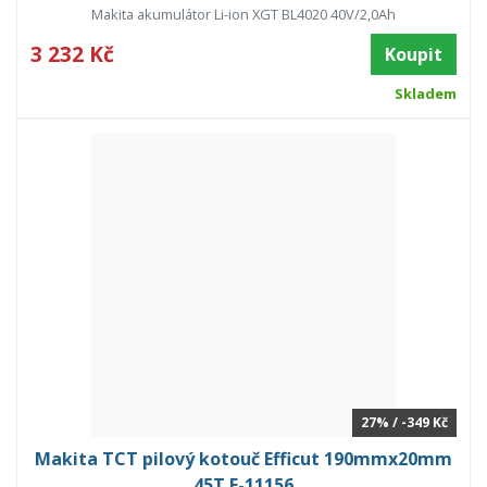
Makita akumulátor Li-ion XGT BL4020 40V/2,0Ah
3 232 Kč
Koupit
Skladem
27% / -349 Kč
Makita TCT pilový kotouč Efficut 190mmx20mm
45T E-11156