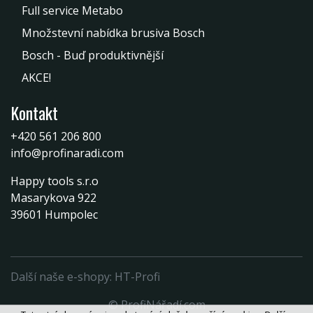
Full service Metabo
Množstevní nabídka brusiva Bosch
Bosch - Buď produktivnější
AKCE!
Kontakt
+420 561 206 800
info@profinaradi.com
Happy tools s.r.o
Masarykova 922
39601 Humpolec
Další naše e-shopy:
HT-Profi
© ProfiNářadí.com