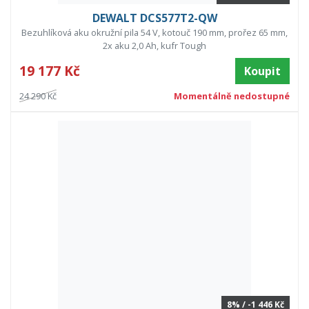
DEWALT DCS577T2-QW
Bezuhlíková aku okružní pila 54 V, kotouč 190 mm, prořez 65 mm,
2x aku 2,0 Ah, kufr Tough
19 177 Kč
Koupit
24 290 Kč
Momentálně nedostupné
8% / -1 446 Kč