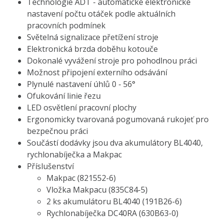
Technologie ADT - automatické elektronické
nastavení počtu otáček podle aktuálních
pracovních podmínek
Světelná signalizace přetížení stroje
Elektronická brzda doběhu kotouče
Dokonalé vyvážení stroje pro pohodlnou práci
Možnost připojení externího odsávání
Plynulé nastavení úhlů 0 - 56°
Ofukování linie řezu
LED osvětlení pracovní plochy
Ergonomicky tvarovaná pogumovaná rukojeť pro
bezpečnou práci
Součástí dodávky jsou dva akumulátory BL4040,
rychlonabíječka a Makpac
Příslušenství
Makpac (821552-6)
Vložka Makpacu (835C84-5)
2 ks akumulátoru BL4040 (191B26-6)
Rychlonabíječka DC40RA (630B63-0)