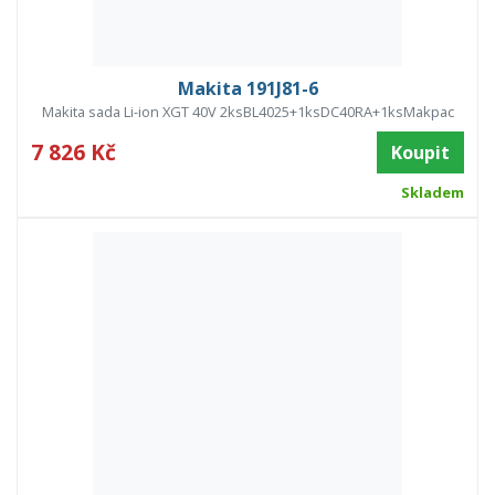
Makita 191J81-6
Makita sada Li-ion XGT 40V 2ksBL4025+1ksDC40RA+1ksMakpac
7 826 Kč
Koupit
Skladem