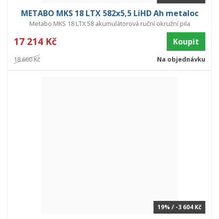
METABO MKS 18 LTX 582x5,5 LiHD Ah metaloc
Metabo MKS 18 LTX 58 akumulátorová ruční okružní pila
17 214 Kč
Koupit
18 660 Kč
Na objednávku
19% / -3 604 Kč