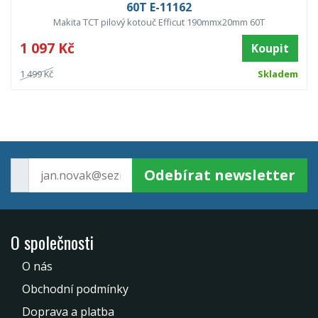
60T E-11162
Makita TCT pilový kotouč Efficut 190mmx20mm 60T
1 097 Kč
Koupit
1 499 Kč
Skladem
Odebírat newsletter
O společnosti
O nás
Obchodní podmínky
Doprava a platba