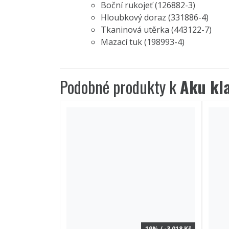
Boční rukojeť (126882-3)
Hloubkový doraz (331886-4)
Tkaninová utěrka (443122-7)
Mazací tuk (198993-4)
Podobné produkty k
Aku kl
19% / -3 018 Kč