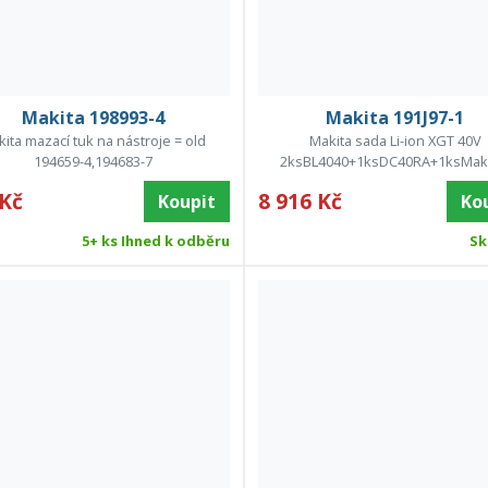
Makita 198993-4
Makita 191J97-1
ita mazací tuk na nástroje = old
Makita sada Li-ion XGT 40V
194659-4,194683-7
2ksBL4040+1ksDC40RA+1ksMak
 Kč
8 916 Kč
Koupit
Ko
5+ ks Ihned k odběru
Sk