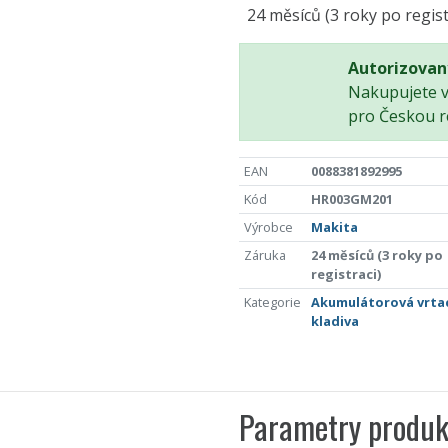
24 měsíců (3 roky po regist
Autorizovan
Nakupujete 
pro Českou r
EAN
0088381892995
Kód
HR003GM201
Výrobce
Makita
Záruka
24 měsíců (3 roky po
registraci)
Kategorie
Akumulátorová vrta
kladiva
Parametry produk