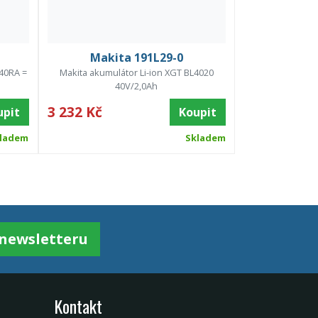
Makita 191L29-0
C40RA =
Makita akumulátor Li-ion XGT BL4020
40V/2,0Ah
3 232 Kč
upit
Koupit
ladem
Skladem
k newsletteru
Kontakt