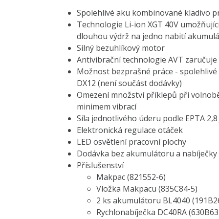
Spolehlivé aku kombinované kladivo p
Technologie Li-ion XGT 40V umožňující 
dlouhou výdrž na jedno nabití akumul
Silný bezuhlíkový motor
Antivibrační technologie AVT zaručuje 
Možnost bezprašné práce - spolehlivé
DX12 (není součást dodávky)
Omezení množství příklepů při volnob
minimem vibrací
Síla jednotlivého úderu podle EPTA 2,8 
Elektronická regulace otáček
LED osvětlení pracovní plochy
Dodávka bez akumulátoru a nabíječky
Příslušenství
Makpac (821552-6)
Vložka Makpacu (835C84-5)
2 ks akumulátoru BL4040 (191B2
Rychlonabíječka DC40RA (630B63