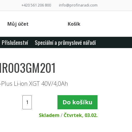
+420 561 206 800
info@profinaradi.com
Můj účet
Košík
Příslušenství
Speciální a průmyslové nářadí
A HR003GM201
-Plus Li-ion XGT 40V/4,0Ah
Do košíku
Skladem
/
Čtvrtek, 03.02.