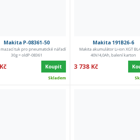
Makita P-08361-50
Makita 191B26-6
 mazací tuk pro pneumatické nářadí
Makita akumulátor Li-ion XGT BL
30g = oldP-08361
40V/4,0Ah, balení karton
 Kč
3 738 Kč
Koupit
Ko
Skladem
Sk