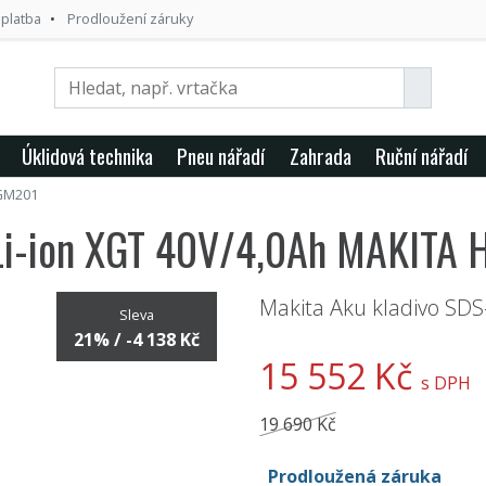
 platba
Prodloužení záruky
Úklidová technika
Pneu nářadí
Zahrada
Ruční nářadí
GM201
 Li-ion XGT 40V/4,0Ah MAKIT
Makita Aku kladivo SDS
Sleva
21% / -4 138 Kč
15 552 Kč
s DPH
19 690 Kč
Prodloužená záruka