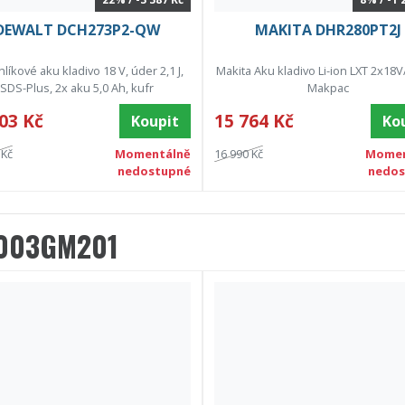
DEWALT DCH273P2-QW
MAKITA DHR280PT2J
líkové aku kladivo 18 V, úder 2,1 J,
Makita Aku kladivo Li-ion LXT 2x18V
SDS-Plus, 2x aku 5,0 Ah, kufr
Makpac
03 Kč
15 764 Kč
Koupit
Ko
 Kč
Momentálně
16 990 Kč
Momen
nedostupné
nedos
003GM201