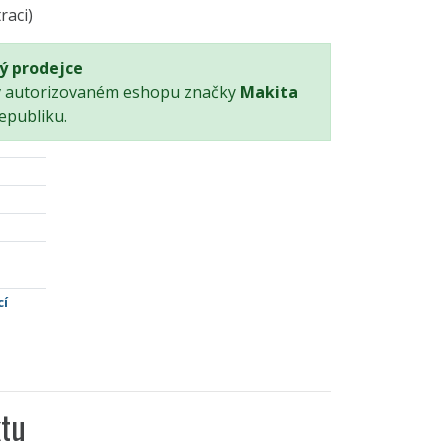
raci)
ý prodejce
v autorizovaném eshopu značky
Makita
epubliku.
cí
tu