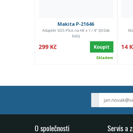
Makita P-21646
Adaptér SDS-Plus na HE x 1 / 4" (Držák
Ma
bitů)
299 Kč
14 K
Koupit
Skladem
O společnosti
Servis a 