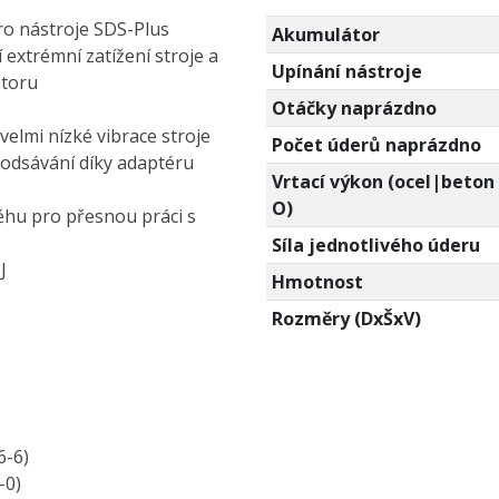
ro nástroje SDS-Plus
Akumulátor
extrémní zatížení stroje a
Upínání nástroje
átoru
Otáčky naprázdno
velmi nízké vibrace stroje
Počet úderů naprázdno
 odsávání díky adaptéru
Vrtací výkon (ocel|beton
O)
ěhu pro přesnou práci s
Síla jednotlivého úderu
J
Hmotnost
Rozměry (DxŠxV)
6-6)
-0)