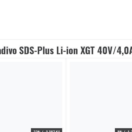
adivo SDS-Plus Li-ion XGT 40V/4
22% / -3 387 Kč
8% / -1 