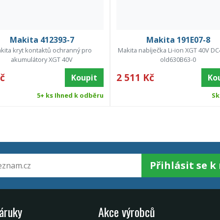
Makita 412393-7
Makita 191E07-8
kita kryt kontaktů ochranný pro
Makita nabíječka Li-ion XGT 40V D
akumulátory XGT 40V
old630B63-0
č
2 511 Kč
Koupit
Ko
5+ ks Ihned k odběru
Sk
Přihlásit se 
záruky
Akce výrobců