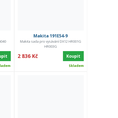
Makita 191E54-9
4040
Makita sada pro vysávání DX12 HR001G
HR003G
2 836 Kč
upit
Koupit
ladem
Skladem