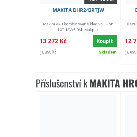
MAKITA DHR243RTJW
Makita Aku kombinované kladivo Li-ion
Bezuh
LXT 18V/5,0Ah,Makpac
13 272 Kč
12 7
Koupit
16 290 Kč
Skladem
16 090
Příslušenství k
MAKITA HR