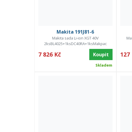
Makita 191J81-6
Makita sada Li-ion XGT 40V
Mak
2ksBL4025+1ksDC40RA+1ksMakpac
7 826 Kč
127
Koupit
Skladem