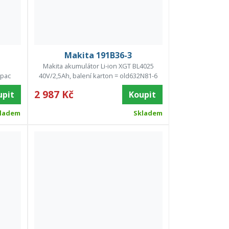
Makita 191B36-3
Makita akumulátor Li-ion XGT BL4025
pac
40V/2,5Ah, balení karton = old632N81-6
2 987 Kč
upit
Koupit
ladem
Skladem