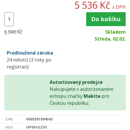
5 536 Kč
s DPH
Do košíku
6 990 Kč
Skladem
Středa, 02.02.
Prodloužená záruka
24 měsíců (3 roky po
registraci)
Autorizovaný prodejce
Nakupujete v autorizovaném
eshopu značky
Makita
pro
Českou republiku.
EAN
0088381894043
Kód
HP001GZ01