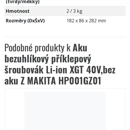
(tvrdý/měkký)
Hmotnost
2 / 3 kg
Rozměry (DxŠxV)
182 x 86 x 282 mm
Podobné produkty k
Aku
bezuhlíkový příklepový
šroubovák Li-ion XGT 40V,bez
aku Z MAKITA HP001GZ01