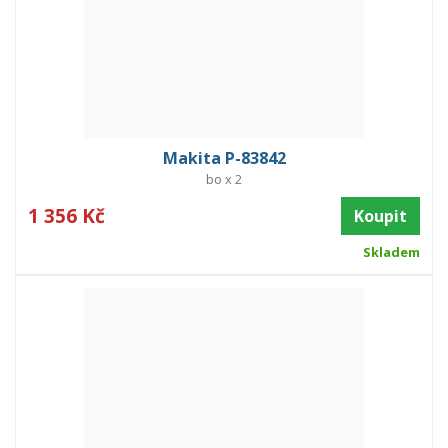
Makita P-83842
bo x 2
1 356 Kč
Koupit
Skladem