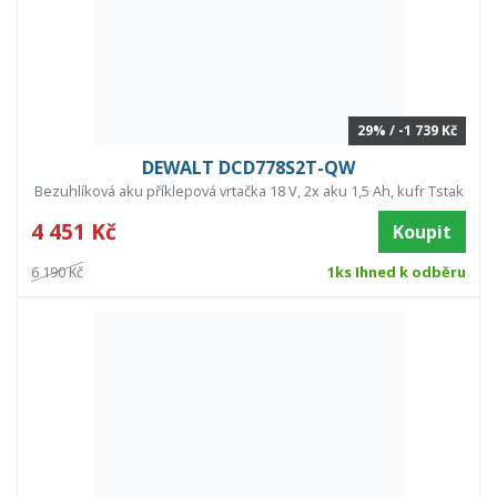
29% / -1 739 Kč
DEWALT DCD778S2T-QW
Bezuhlíková aku příklepová vrtačka 18 V, 2x aku 1,5 Ah, kufr Tstak
4 451 Kč
Koupit
6 190 Kč
1ks Ihned k odběru