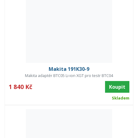
Makita 191K30-9
Makita adaptér BTC05 Li-ion XGT pro testr BTC04
1 840 Kč
Koupit
Skladem