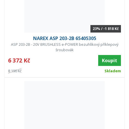
23% / -1 818 Kč
NAREX ASP 203-2B 65405305
ASP 203-2B - 20V BRUSHLESS e-POWER bezuhlíkový příklepový
šroubovák
6 372 Kč
Koupit
8 190 Kč
Skladem