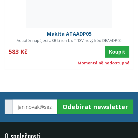
Makita ATAADP05
Adaptér napájecí USB Li-ion L x T 18V nový kód DEAADP05
583 Kč
Koupit
Momentálně nedostupné
Odebírat newsletter
O společnosti