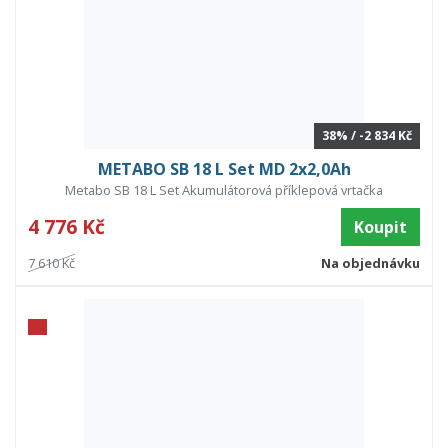
38% / -2 834 Kč
METABO SB 18 L Set MD 2x2,0Ah
Metabo SB 18 L Set Akumulátorová příklepová vrtačka
4 776 Kč
Koupit
7 610 Kč
Na objednávku