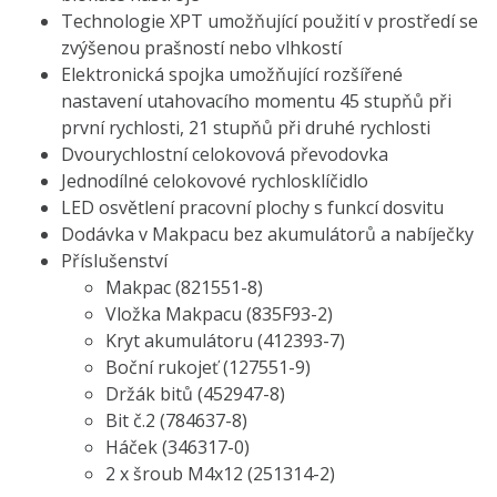
Technologie XPT umožňující použití v prostředí se
zvýšenou prašností nebo vlhkostí
Elektronická spojka umožňující rozšířené
nastavení utahovacího momentu 45 stupňů při
první rychlosti, 21 stupňů při druhé rychlosti
Dvourychlostní celokovová převodovka
Jednodílné celokovové rychlosklíčidlo
LED osvětlení pracovní plochy s funkcí dosvitu
Dodávka v Makpacu bez akumulátorů a nabíječky
Příslušenství
Makpac (821551-8)
Vložka Makpacu (835F93-2)
Kryt akumulátoru (412393-7)
Boční rukojeť (127551-9)
Držák bitů (452947-8)
Bit č.2 (784637-8)
Háček (346317-0)
2 x šroub M4x12 (251314-2)