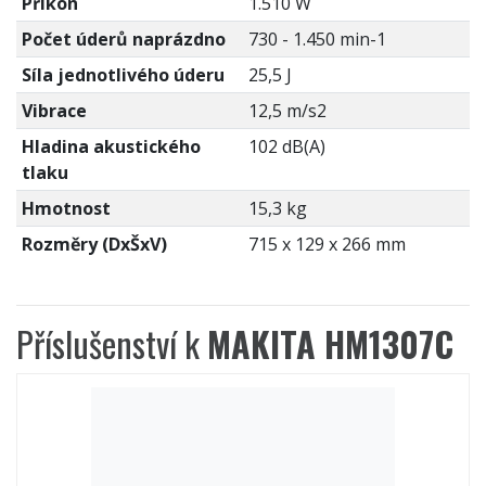
Příkon
1.510 W
Počet úderů naprázdno
730 - 1.450 min-1
Síla jednotlivého úderu
25,5 J
Vibrace
12,5 m/s2
Hladina akustického
102 dB(A)
tlaku
Hmotnost
15,3 kg
Rozměry (DxŠxV)
715 x 129 x 266 mm
Příslušenství k
MAKITA HM1307C