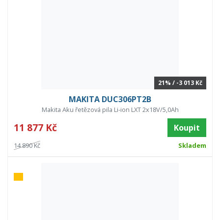
21% / -3 013 Kč
MAKITA DUC306PT2B
Makita Aku řetězová pila Li-ion LXT 2x18V/5,0Ah
11 877 Kč
Koupit
14 890 Kč
Skladem