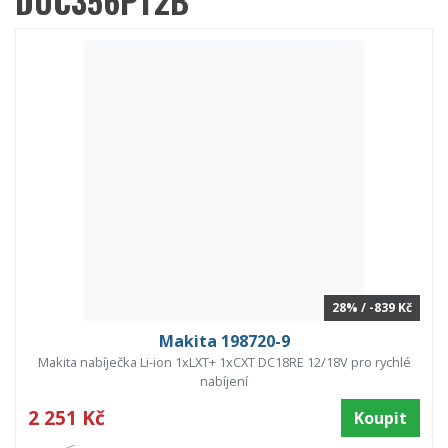
DUC356PT2B
28% / -839 Kč
Makita 198720-9
Makita nabíječka Li-ion 1xLXT+ 1xCXT DC18RE 12/18V pro rychlé
nabíjení
2 251 Kč
Koupit