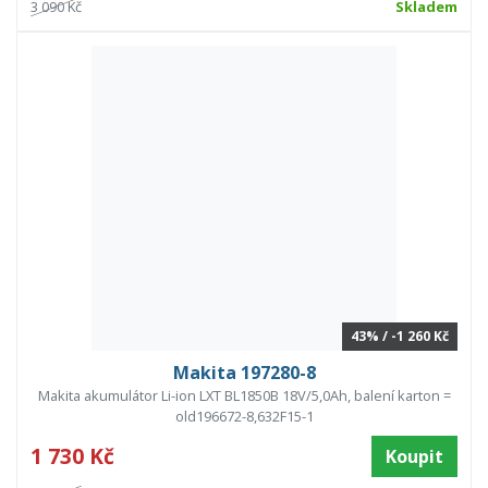
3 090 Kč
Skladem
43% / -1 260 Kč
Makita 197280-8
Makita akumulátor Li-ion LXT BL1850B 18V/5,0Ah, balení karton =
old196672-8,632F15-1
1 730 Kč
Koupit