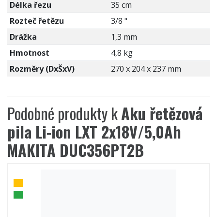
Délka řezu
35 cm
Rozteč řetězu
3/8 "
Drážka
1,3 mm
Hmotnost
4,8 kg
Rozměry (DxŠxV)
270 x 204 x 237 mm
Podobné produkty k
Aku řetězová
pila Li-ion LXT 2x18V/5,0Ah
MAKITA DUC356PT2B