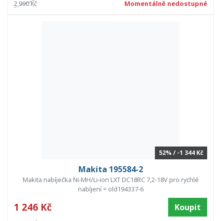
2 990 Kč
Momentálně nedostupné
52% / -1 344 Kč
Makita 195584-2
Makita nabíječka Ni-MH/Li-ion LXT DC18RC 7,2-18V pro rychlé
nabíjení = old194337-6
1 246 Kč
Koupit