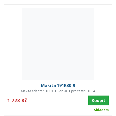
Makita 191K30-9
Makita adaptér BTC05 Li-ion XGT pro testr BTC04
1 723 Kč
Koupit
Skladem