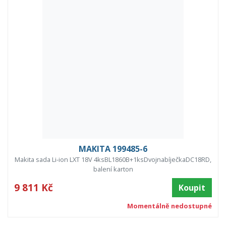
MAKITA 199485-6
Makita sada Li-ion LXT 18V 4ksBL1860B+1ksDvojnabíječkaDC18RD,
balení karton
9 811 Kč
Koupit
Momentálně nedostupné