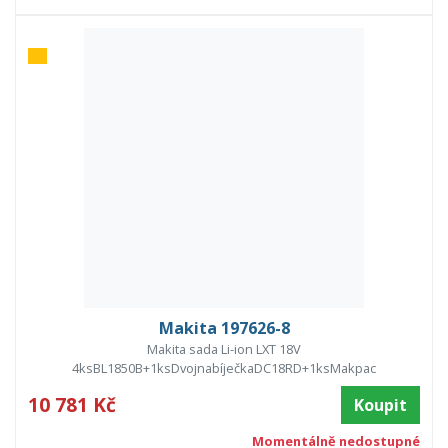
Makita 197626-8
Makita sada Li-ion LXT 18V
4ksBL1850B+1ksDvojnabíječkaDC18RD+1ksMakpac
10 781 Kč
Koupit
Momentálně nedostupné