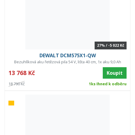
27% / -5 022 Kč
DEWALT DCM575X1-QW
Bezuhlíková aku řetězová pila 54 V, lišta 40 cm, 1x aku 9,0 Ah
13 768 Kč
Koupit
18 790 Kč
1ks Ihned k odběru