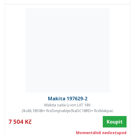
Makita 197629-2
Makita sada Li-ion LXT 18V
2ksBL1850B+1ksDvojnabíječkaDC18RD+1ksMakpac
7 504 Kč
Koupit
Momentálně nedostupné