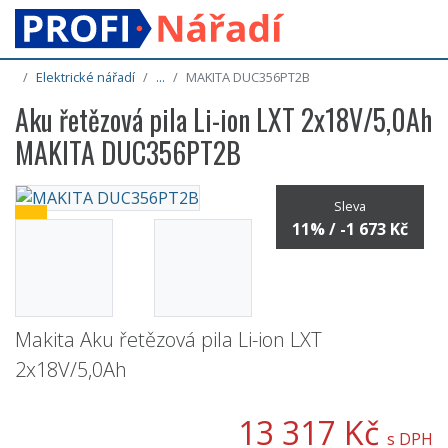
Elektrické nářadí
...
MAKITA DUC356PT2B
Aku řetězová pila Li-ion LXT 2x18V/5,0Ah
MAKITA DUC356PT2B
Sleva
11% / -1 673 Kč
Makita Aku řetězová pila Li-ion LXT
2x18V/5,0Ah
13 317 Kč
s DPH