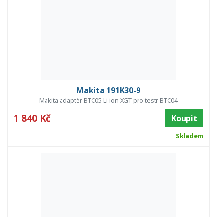
Makita 191K30-9
Makita adaptér BTC05 Li-ion XGT pro testr BTC04
1 840 Kč
Koupit
Skladem