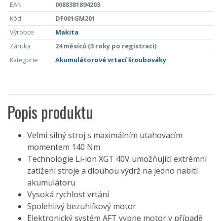
EAN
0088381894203
Kód
DF001GM201
Výrobce
Makita
Záruka
24 měsíců (3 roky po registraci)
Kategorie
Akumulátorové vrtací šroubováky
Popis produktu
Velmi silný stroj s maximálním utahovacím
momentem 140 Nm
Technologie Li-ion XGT 40V umožňující extrémní
zatížení stroje a dlouhou výdrž na jedno nabití
akumulátoru
Vysoká rychlost vrtání
Spolehlivý bezuhlíkový motor
Elektronický systém AFT vypne motor v případě