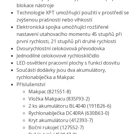
blokace nástroje
Technologie XPT umožňující použití v prostředí se
zvýšenou prašností nebo vlhkostí
Elektronická spojka umožňující rozšířené
nastavení utahovacího momentu 45 stupňů při
první rychlosti, 21 stupňů při druhé rychlosti
Dvourychlostní celokovová převodovka
Jednodílné celokovové rychlosklíčidlo
LED osvětlení pracovní plochy s funkcí dosvitu
Součástí dodávky jsou dva akumulátory,
rychlonabíječka a Makpac
Příslušenství
Makpac (821551-8)
Vložka Makpacu (835F93-2)
2 ks akumulátoru BL4040 (191B26-6)
Rychlonabíječka DC40RA (630B63-0)
Kryt akumulátoru (412393-7)
Boční rukojeť (127552-7)