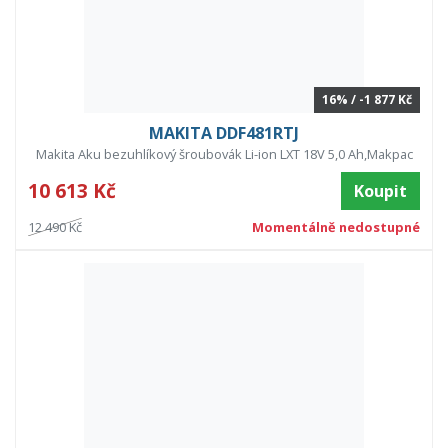
16% / -1 877 Kč
MAKITA DDF481RTJ
Makita Aku bezuhlíkový šroubovák Li-ion LXT 18V 5,0 Ah,Makpac
10 613 Kč
Koupit
12 490 Kč
Momentálně nedostupné