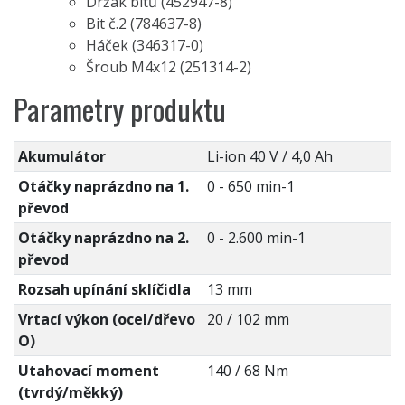
Držák bitů (452947-8)
Bit č.2 (784637-8)
Háček (346317-0)
Šroub M4x12 (251314-2)
Parametry produktu
Akumulátor
Li-ion 40 V / 4,0 Ah
Otáčky naprázdno na 1.
0 - 650 min-1
převod
Otáčky naprázdno na 2.
0 - 2.600 min-1
převod
Rozsah upínání sklíčidla
13 mm
Vrtací výkon (ocel/dřevo
20 / 102 mm
O)
Utahovací moment
140 / 68 Nm
(tvrdý/měkký)