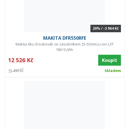
20% / -2 964 Kč
MAKITA DFR550RFE
Makita Aku šroubovák se zásobníkem 25-55mm,Li-ion LXT
18V/3,0Ah
12 526 Kč
Koupit
15 490 Kč
Skladem