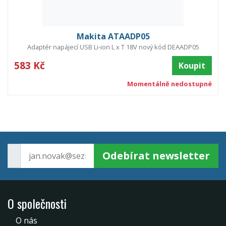
Makita ATAADP05
Adaptér napájecí USB Li-ion L x T 18V nový kód DEAADP05
583 Kč
Koupit
Momentálně nedostupné
Odebírat newsletter
O společnosti
O nás