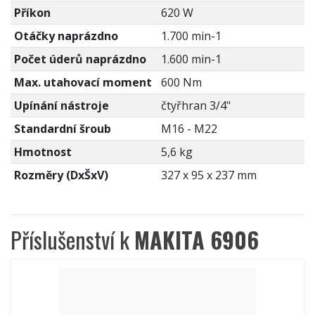
Příkon
620 W
Otáčky naprázdno
1.700 min-1
Počet úderů naprázdno
1.600 min-1
Max. utahovací moment
600 Nm
Upínání nástroje
čtyřhran 3/4"
Standardní šroub
M16 - M22
Hmotnost
5,6 kg
Rozměry (DxŠxV)
327 x 95 x 237 mm
Příslušenství k
MAKITA 6906