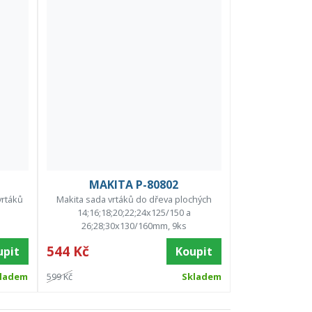
MAKITA P-80802
vrtáků
Makita sada vrtáků do dřeva plochých
14;16;18;20;22;24x125/150 a
26;28;30x130/160mm, 9ks
544 Kč
upit
Koupit
ladem
599 Kč
Skladem