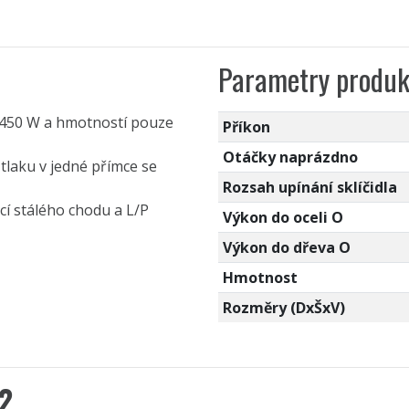
Parametry produk
 450 W a hmotností pouze
Příkon
Otáčky naprázdno
laku v jedné přímce se
Rozsah upínání sklíčidla
cí stálého chodu a L/P
Výkon do oceli O
Výkon do dřeva O
Hmotnost
Rozměry (DxŠxV)
2