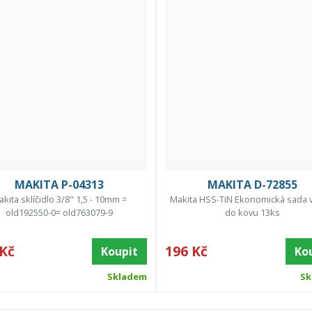
MAKITA P-04313
MAKITA D-72855
kita sklíčidlo 3/8" 1,5 - 10mm =
Makita HSS-TiN Ekonomická sada 
old192550-0= old763079-9
do kovu 13ks
 Kč
196 Kč
Koupit
Ko
Skladem
Sk