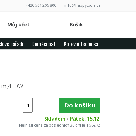
+420 561 206 800
info@happytools.cz
Můj účet
Košík
lové nářadí
Domácnost
Kotevní technika
0mm,450W
Do košíku
Skladem
/
Pátek, 15.12.
Nejnižší cena za posledních 30 dní je 1 562 Kč