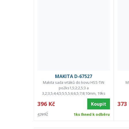
MAKITA D-67527
Makita sada vrtáků do kovu HSS-TiN
Ma
po2ks1,5;2;2,5;3 a
3,2;3,5;4;4,5;5;5,5;6;6,5;7;8;10mm, 19ks
396 Kč
373
Koupit
479 Kč
1ks Ihned k odběru