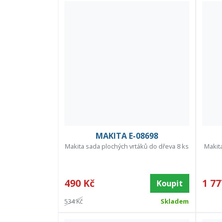
MAKITA E-08698
Makita sada plochých vrtáků do dřeva 8 ks
Makita
490 Kč
1 77
Koupit
534 Kč
Skladem