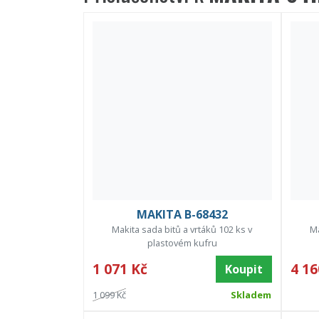
MAKITA B-68432
Makita sada bitů a vrtáků 102 ks v
Ma
plastovém kufru
1 071 Kč
4 16
Koupit
1 099 Kč
Skladem