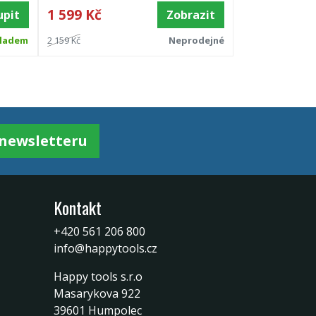
1 599 Kč
upit
Zobrazit
ladem
2 159 Kč
Neprodejné
k newsletteru
Kontakt
+420 561 206 800
info@happytools.cz
Happy tools s.r.o
Masarykova 922
39601 Humpolec