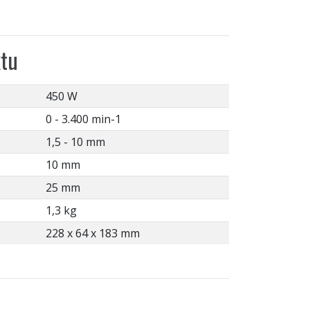
tu
450 W
0 - 3.400 min-1
1,5 - 10 mm
10 mm
25 mm
1,3 kg
228 x 64 x 183 mm