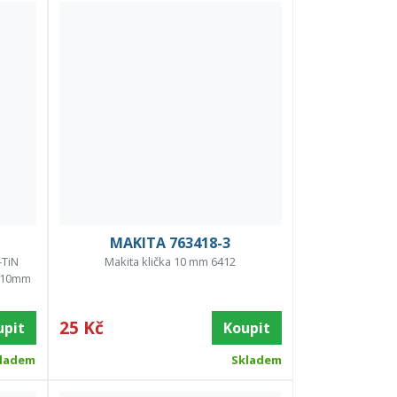
MAKITA 763418-3
-TiN
Makita klička 10 mm 6412
5-10mm
25 Kč
upit
Koupit
ladem
Skladem