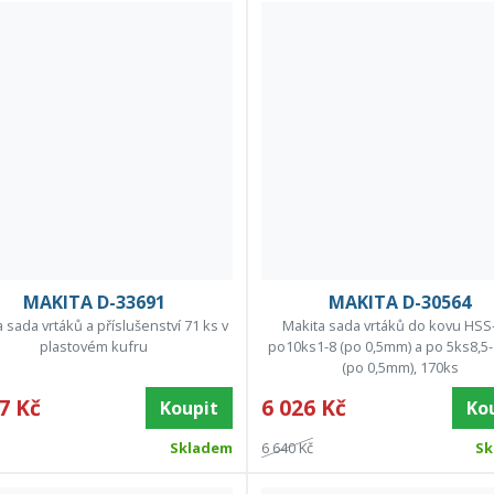
MAKITA D-33691
MAKITA D-30564
 sada vrtáků a příslušenství 71 ks v
Makita sada vrtáků do kovu HSS
plastovém kufru
po10ks1-8 (po 0,5mm) a po 5ks8,
(po 0,5mm), 170ks
7 Kč
6 026 Kč
Koupit
Ko
Skladem
6 640 Kč
Sk