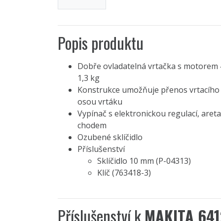
Popis produktu
Dobře ovladatelná vrtačka s motorem
1,3 kg
Konstrukce umožňuje přenos vrtacího t
osou vrtáku
Vypínač s elektronickou regulací, areta
chodem
Ozubené sklíčidlo
Příslušenství
Sklíčidlo 10 mm (P-04313)
Klíč (763418-3)
Příslušenství k
MAKITA 641