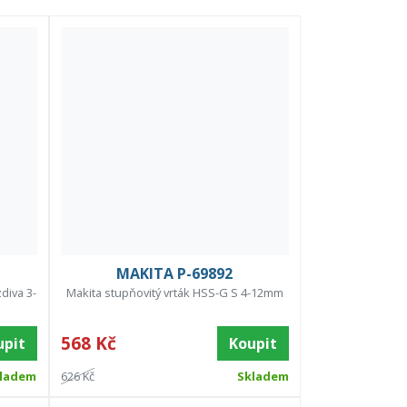
MAKITA P-69892
diva 3-
Makita stupňovitý vrták HSS-G S 4-12mm
568 Kč
upit
Koupit
ladem
626 Kč
Skladem