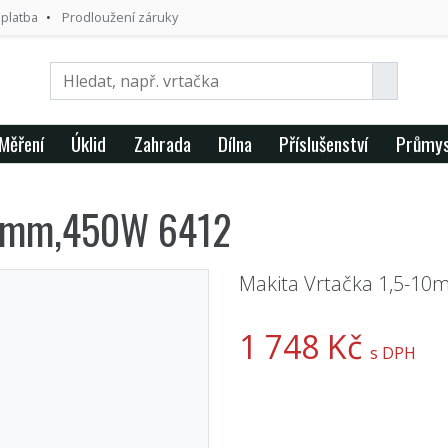
 platba
Prodloužení záruky
Měření
Úklid
Zahrada
Dílna
Příslušenství
Průmys
10mm,450W 6412
Makita Vrtačka 1,5-1
1 748 Kč
s DPH