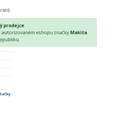
raci)
ý prodejce
v autorizovaném eshopu značky
Makita
epubliku.
rtačky