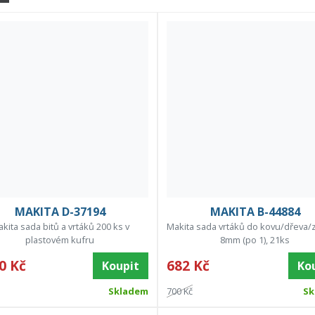
MAKITA D-37194
MAKITA B-44884
kita sada bitů a vrtáků 200 ks v
Makita sada vrtáků do kovu/dřeva/z
plastovém kufru
8mm (po 1), 21ks
0 Kč
682 Kč
Koupit
Ko
Skladem
700 Kč
Sk