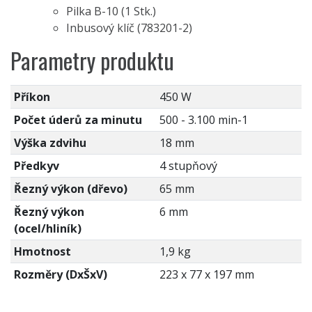
Pilka B-10 (1 Stk.)
Inbusový klíč (783201-2)
Parametry produktu
Příkon
450 W
Počet úderů za minutu
500 - 3.100 min-1
Výška zdvihu
18 mm
Předkyv
4 stupňový
Řezný výkon (dřevo)
65 mm
Řezný výkon
6 mm
(ocel/hliník)
Hmotnost
1,9 kg
Rozměry (DxŠxV)
223 x 77 x 197 mm