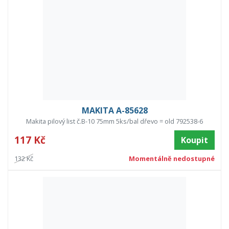
MAKITA A-85628
Makita pilový list č.B-10 75mm 5ks/bal dřevo = old 792538-6
117 Kč
Koupit
132 Kč
Momentálně nedostupné