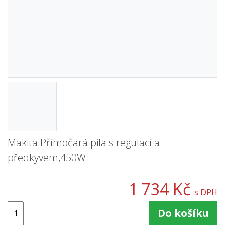
Makita Přímočará pila s regulací a
předkyvem,450W
1 734 Kč
s DPH
Do košíku