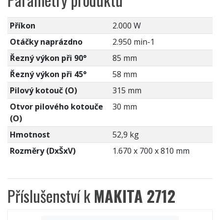
Příkon
2.000 W
Otáčky naprázdno
2.950 min-1
Řezný výkon při 90°
85 mm
Řezný výkon při 45°
58 mm
Pilový kotouč (O)
315 mm
Otvor pilového kotouče
30 mm
(O)
Hmotnost
52,9 kg
Rozměry (DxŠxV)
1.670 x 700 x 810 mm
Příslušenství k
MAKITA 2712