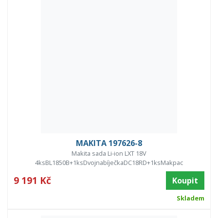
MAKITA 197626-8
Makita sada Li-ion LXT 18V
4ksBL1850B+1ksDvojnabíječkaDC18RD+1ksMakpac
9 191 Kč
Koupit
Skladem