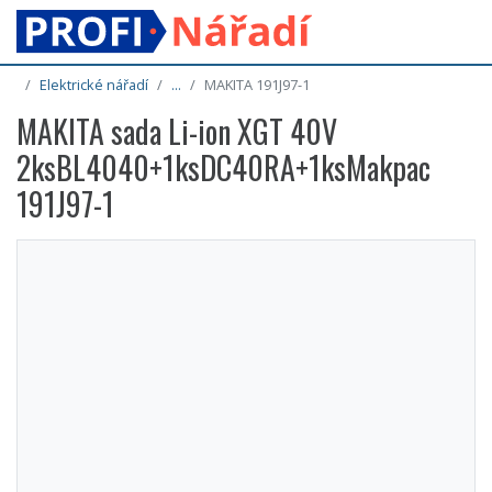
Elektrické nářadí
...
MAKITA 191J97-1
MAKITA sada Li-ion XGT 40V
2ksBL4040+1ksDC40RA+1ksMakpac
191J97-1