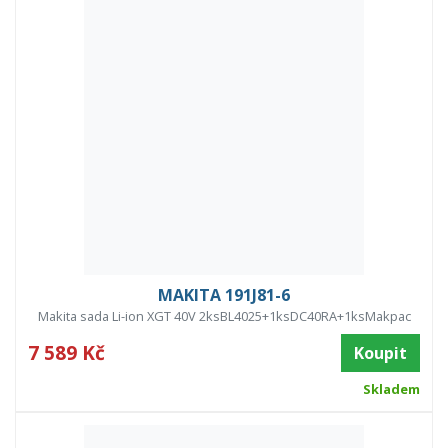
MAKITA 191J81-6
Makita sada Li-ion XGT 40V 2ksBL4025+1ksDC40RA+1ksMakpac
7 589 Kč
Koupit
Skladem