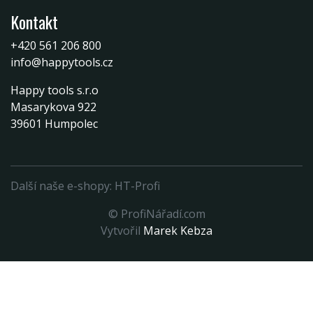
Kontakt
+420 561 206 800
info@happytools.cz
Happy tools s.r.o
Masarykova 922
39601 Humpolec
Další naše e-shopy:
HT-Profi
© ProfiNářadí.com
Vytvořil
Marek Kebza