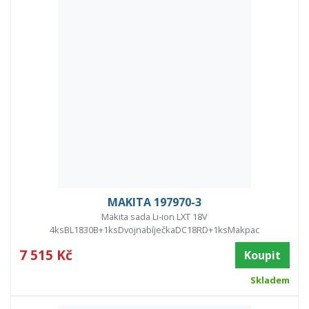
MAKITA 197970-3
Makita sada Li-ion LXT 18V
4ksBL1830B+1ksDvojnabíječkaDC18RD+1ksMakpac
7 515 Kč
Koupit
Skladem