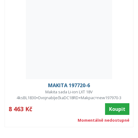
MAKITA 197720-6
Makita sada Li-ion LXT 18V
4ksBL1830+DvojnabíječkaDC18RD+Makpac=new197970-3
8 463 Kč
Koupit
Momentálně nedostupné