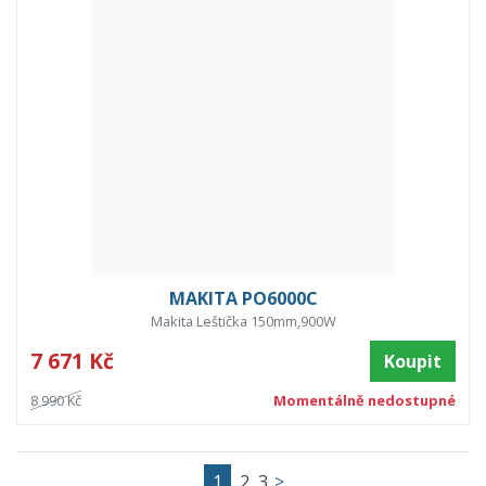
MAKITA PO6000C
Makita Leštička 150mm,900W
7 671 Kč
Koupit
8 990 Kč
Momentálně nedostupné
1
2
3
>