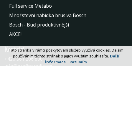
Full service Metabo
Množstevní nabídka brusiva Bosch
Bosch - Buď produktivnější
AKCE!
Kontakt
Tato stránka v rámci poskytování služeb využívá cookies. Dalším
používáním těchto stránek s jejich využitím souhlasíte.
Další
+420 561 206 800
informace
Rozumím
info@profinaradi.com
Happy tools s.r.o
Masarykova 922
39601 Humpolec
Další naše e-shopy:
HT-Profi
© ProfiNářadí.com