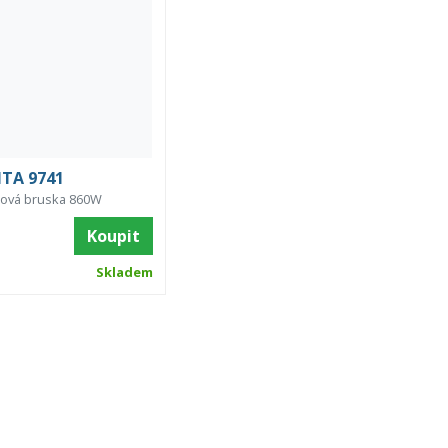
TA 9741
čová bruska 860W
Koupit
Skladem