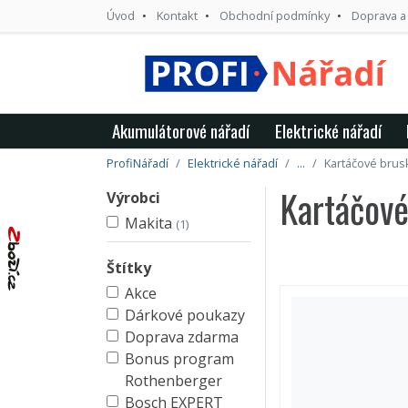
Úvod
Kontakt
Obchodní podmínky
Doprava a
Akumulátorové nářadí
Elektrické nářadí
ProfiNářadí
Elektrické nářadí
...
Kartáčové brus
Kartáčové
Výrobci
Makita
(1)
Štítky
Akce
Dárkové poukazy
Doprava zdarma
Bonus program
Rothenberger
Bosch EXPERT