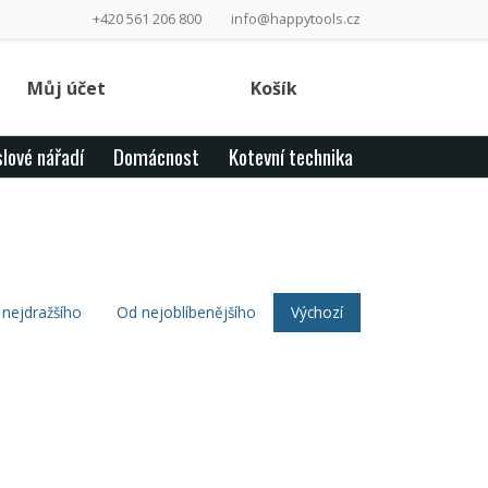
+420 561 206 800
info@happytools.cz
Můj účet
Košík
lové nářadí
Domácnost
Kotevní technika
nejdražšího
Od nejoblíbenějšího
Výchozí