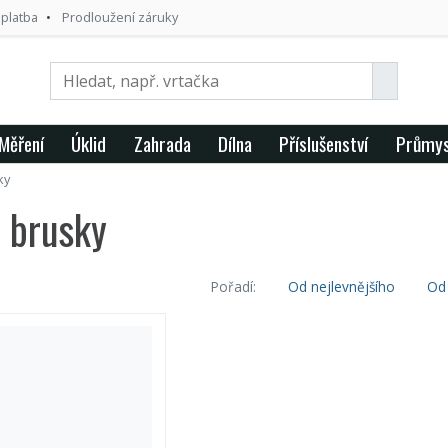
 platba
Prodloužení záruky
Měření
Úklid
Zahrada
Dílna
Příslušenství
Průmys
ky
 brusky
Pořadí:
Od nejlevnějšího
Od 