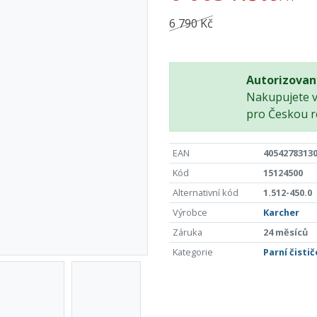
6 790 Kč
Autorizovan
Nakupujete 
pro Českou r
EAN
4054278313
Kód
15124500
Alternativní kód
1.512-450.0
Výrobce
Karcher
Záruka
24 měsíců
Kategorie
Parní čistič