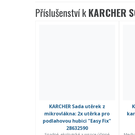
Příslušenství k
KARCHER SC
KARCHER Sada utěrek z
K
mikrovlákna: 2x utěrka pro
kar
podlahovou hubici "Easy Fix"
28632590
Snadné, ekologické a vysoce účinné
Mechan