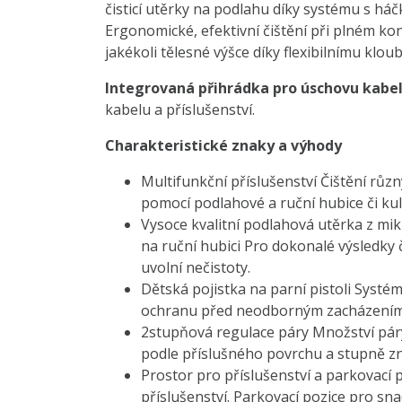
čisticí utěrky na podlahu díky systému s h
Ergonomické, efektivní čištění při plném ko
jakékoli tělesné výšce díky flexibilnímu klou
Integrovaná přihrádka pro úschovu kabe
kabelu a příslušenství.
Charakteristické znaky a výhody
Multifunkční příslušenství Čištění růz
pomocí podlahové a ruční hubice či ku
Vysoce kvalitní podlahová utěrka z mi
na ruční hubici Pro dokonalé výsledky č
uvolní nečistoty.
Dětská pojistka na parní pistoli Syst
ochranu před neodborným zacházením
2stupňová regulace páry Množství páry 
podle příslušného povrchu a stupně zn
Prostor pro příslušenství a parkovací
příslušenství. Parkovací pozice pro sn