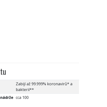
tu
Zabijí až 99.999% koronavirů* a
bakterií**
 nádrže
cca 100