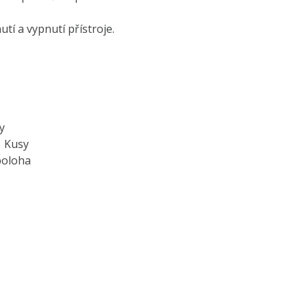
tí a vypnutí přístroje.
y
1 Kusy
poloha