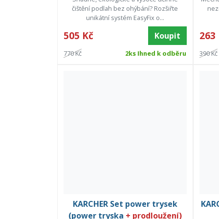
čištění podlah bez ohýbání? Rozšiřte
nezn
unikátní systém EasyFix o...
505 Kč
263
Koupit
770 Kč
2ks Ihned k odběru
390 Kč
KARCHER Set power trysek
KARC
(power tryska
+ prodloužení)