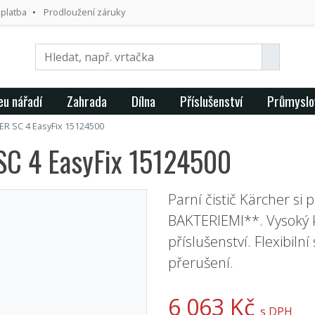
 platba
Prodloužení záruky
eu nářadí
Zahrada
Dílna
Příslušenství
Průmyslo
R SC 4 EasyFix 15124500
SC 4 EasyFix 15124500
Parní čistič Kärcher si
BAKTERIEMI**. Vysoký k
příslušenství. Flexibiln
přerušení.
6 063 Kč
s DPH