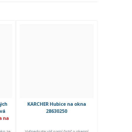
ých
KARCHER Hubice na okna
ová
28630250
a na
ako ze
Vyšperkujte váš parní čistič o okenní