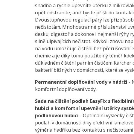
snadno a rychle upevníte utěrku z mikrovlá
opět odstraníte, aniž byste přišli do kontakt
Dvoustupňovou regulací páry lze přizpůsobi
nečistotám. Mnohostranné příslušenství uve
desku, digestoř a dokonce i nejmenší rýhy ry
silně ulpívajících nečistot. Kdykoli znovu na
na vodu umožňuje čištění bez přerušování. S
chemie a je díky tomu použitelný téměř kdek
důkladném čištění parním čističem Kärcher 
bakterií běžných v domácnosti, které se vysk
Permanentní doplňování vody v nádrži
- N
komfortní doplňování vody.
Sada na čištění podlah EasyFix s flexibi
hubici a komfortní upevnění utěrky sys
podlahovou hubici
- Optimální výsledky čiš
podlah v domácnosti díky efektivní lamelové
výměna hadříku bez kontaktu s nečistotami