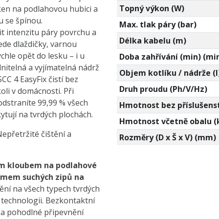
Topný výkon (W)
ken na podlahovou hubici a
u se špínou.
Max. tlak páry (bar)
t intenzitu páry povrchu a
Délka kabelu (m)
de dlaždičky, varnou
chle opět do lesku – i u
Doba zahřívání (min) (mi
plnitelná a vyjímatelná nádrž
Objem kotlíku / nádrže (l
CC 4 EasyFix čistí bez
Druh proudu (Ph/V/Hz)
oli v domácnosti. Při
odstraníte 99,99 % všech
Hmotnost bez příslušenst
ytují na tvrdých plochách.
Hmotnost včetně obalu (
epřetržité čištění a
Rozměry (D x Š x V) (mm)
lním kloubem na podlahové
témem suchých zipů na
tění na všech typech tvrdých
 technologii. Bezkontaktní
 a pohodlné připevnění