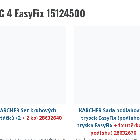
 4 EasyFix 15124500
ARCHER Set kruhových
KARCHER Sada podlahov
táčků (2
+ 2 ks) 28632640
trysek EasyFix (podlah
tryska EasyFix
+ 1x utěrk
podlahu) 28632670
ické čistění spolu s ryzí silou páry
Komfortní pomocník pro podlahy j