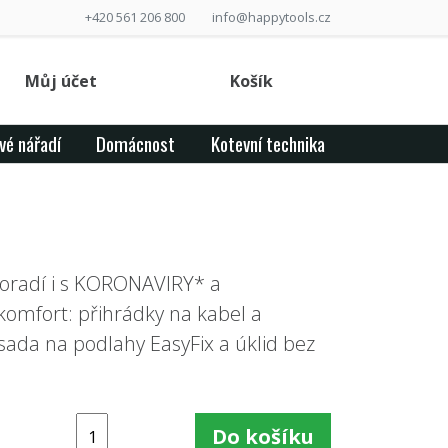
+420 561 206 800
info@happytools.cz
Můj účet
Košík
vé nářadí
Domácnost
Kotevní technika
 poradí i s KORONAVIRY* a
omfort: přihrádky na kabel a
í sada na podlahy EasyFix a úklid bez
Do košíku