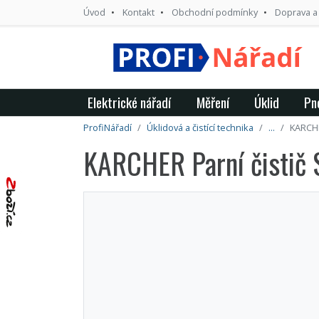
Úvod
Kontakt
Obchodní podmínky
Doprava a
Elektrické nářadí
Měření
Úklid
Pn
ProfiNářadí
Úklidová a čistící technika
...
KARCHE
KARCHER Parní čistič 