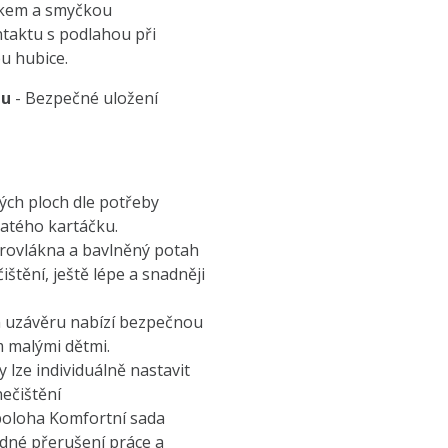
áčkem a smyčkou
ntaktu s podlahou při
bu hubice.
lu
- Bezpečné uložení
ných ploch dle potřeby
latého kartáčku.
krovlákna a bavlněný potah
ištění, ještě lépe a snadněji
ém uzávěru nabízí bezpečnou
 malými dětmi.
lze individuálně nastavit
ečištění
 poloha Komfortní sada
adné přerušení práce a