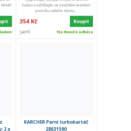
a téměř
hubici a vzhlížejte se v každém lesklém
povrchu vašeho domu...
354 Kč
upit
Koupit
ladem
540 Kč
1ks Ihned k odběru
z
KARCHER Parní turbokartáč
: 2 x
28631590