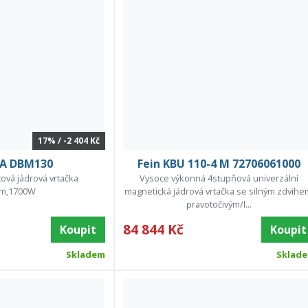
17% / -2 404 Kč
A DBM130
Fein KBU 110-4 M 72706061000
ová jádrová vrtačka
Vysoce výkonná 4stupňová univerzální
m,1700W
magnetická jádrová vrtačka se silným zdvihe
pravotočivým/l...
84 844 Kč
Koupit
Koupit
Skladem
Sklad