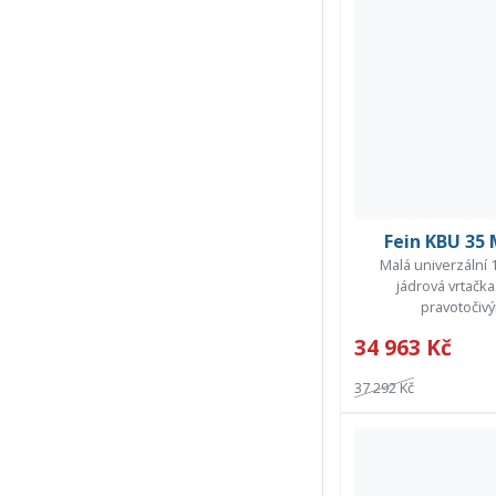
Fein KBU 35
Malá univerzální
jádrová vrtačk
pravotočivý
34 963 Kč
37 292 Kč