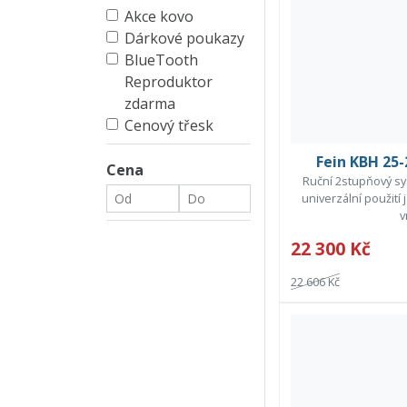
Akce kovo
Dárkové poukazy
BlueTooth
Reproduktor
zdarma
Cenový třesk
Fein KBH 25-
Cena
Ruční 2stupňový sy
univerzální použití
v
22 300 Kč
22 606 Kč