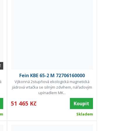
č
Fein KBE 65-2 M 72706160000
á
Výkonná 2stupňová ekologická magnetická
jádrová vrtačka se silným zdvihem, nářaďovým
upínadlem MK...
51 465 Kč
Koupit
em
Skladem