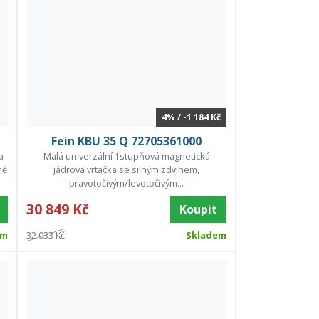
4% / -1 184 Kč
Fein KBU 35 Q 72705361000
a
Malá univerzální 1stupňová magnetická
ně
jádrová vrtačka se silným zdvihem,
pravotočivým/levotočivým...
30 849 Kč
Koupit
em
32 033 Kč
Skladem