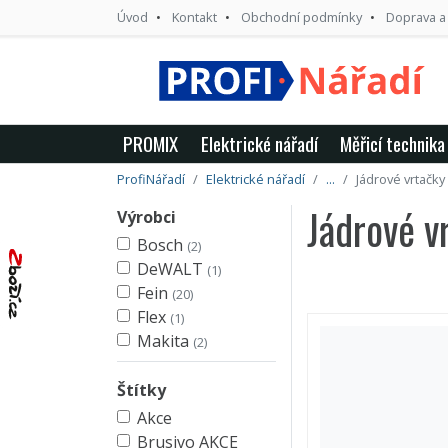
Úvod
Kontakt
Obchodní podmínky
Doprava a
PROMIX
Elektrické nářadí
Měřicí technika
ProfiNářadí
Elektrické nářadí
...
Jádrové vrtačky
Jádrové v
Výrobci
Bosch
(2)
DeWALT
(1)
Fein
(20)
Flex
(1)
Makita
(2)
Štítky
Akce
Brusivo AKCE