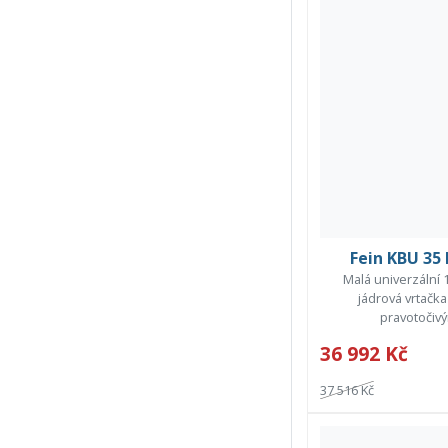
Fein KBU 35
Malá univerzální
jádrová vrtačk
pravotočivý
36 992 Kč
37 516 Kč