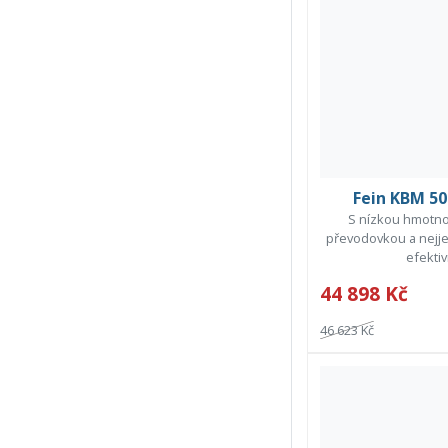
Fein KBM 50
S nízkou hmotno
převodovkou a nejje
efektivn
44 898 Kč
46 623 Kč