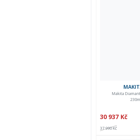
MAKIT
Makita Diamant
230
30 937 Kč
37 990 Kč