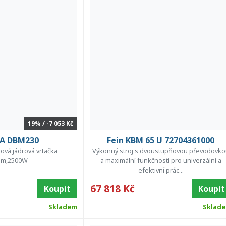
19% / -7 053 Kč
A DBM230
Fein KBM 65 U 72704361000
ová jádrová vrtačka
Výkonný stroj s dvoustupňovou převodovk
mm,2500W
a maximální funkčností pro univerzální a
efektivní prác...
67 818 Kč
Koupit
Koupit
Skladem
Sklad