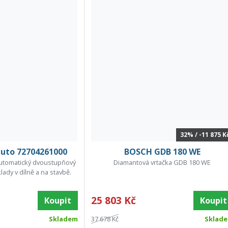
32% / -11 875 K
auto 72704261000
BOSCH GDB 180 WE
automatický dvoustupňový
Diamantová vrtačka GDB 180 WE
klady v dílně a na stavbě.
25 803 Kč
Koupit
Koupit
Skladem
37 678 Kč
Sklad