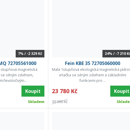
7% / -2 329 Kč
24% / -7 210 K
 MQ 72705561000
Fein KBE 35 72705060000
 1stupňová magnetická
Malá 1stupňová ekologická magnetická jádro
a se silným zdvihem,
vrtačka se silným zdvihem a základními
m/levotočivým...
funkcemi pro ...
23 780 Kč
Koupit
Koupit
Skladem
30 990 Kč
Sklad