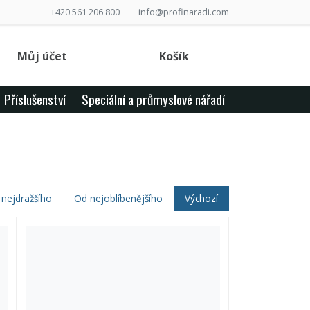
+420 561 206 800
info@profinaradi.com
Můj účet
Košík
Příslušenství
Speciální a průmyslové nářadí
nejdražšího
Od nejoblíbenějšího
Výchozí