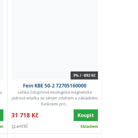
3% / -892 Kč
Fein KBE 50-2 72705160000
ou
Lehká 2stupňová ekologická magnetická
jádrová vrtačka se silným zdvihem a základními
funkcemi pro...
31 718 Kč
Koupit
em
32 610 Kč
Skladem