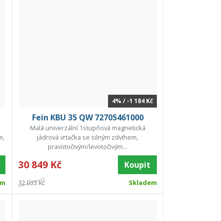
4% / -1 184 Kč
Fein KBU 35 QW 72705461000
Malá univerzální 1stupňová magnetická
m,
jádrová vrtačka se silným zdvihem,
pravotočivým/levotočivým...
30 849 Kč
Koupit
em
32 033 Kč
Skladem