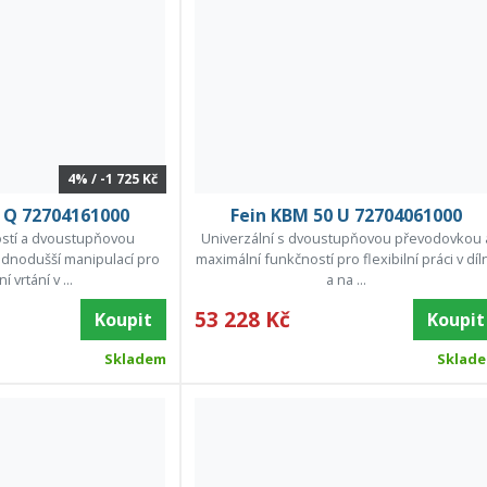
4% / -1 725 Kč
 Q 72704161000
Fein KBM 50 U 72704061000
stí a dvoustupňovou
Univerzální s dvoustupňovou převodovkou 
dnodušší manipulací pro
maximální funkčností pro flexibilní práci v díl
í vrtání v ...
a na ...
53 228 Kč
Koupit
Koupit
Skladem
Sklad