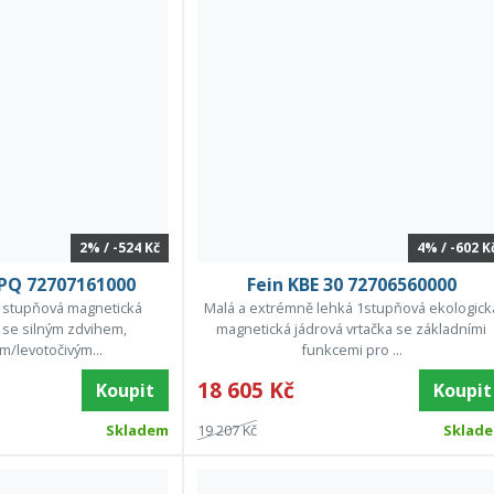
2% / -524 Kč
4% / -602 K
 PQ 72707161000
Fein KBE 30 72706560000
 1stupňová magnetická
Malá a extrémně lehká 1stupňová ekologick
a se silným zdvihem,
magnetická jádrová vrtačka se základními
m/levotočivým...
funkcemi pro ...
18 605 Kč
Koupit
Koupit
Skladem
19 207 Kč
Sklad