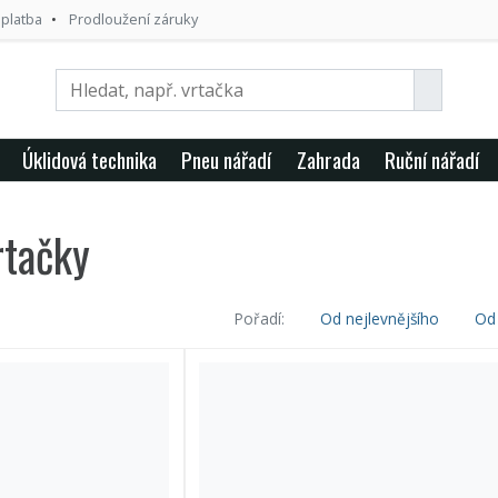
 platba
Prodloužení záruky
Úklidová technika
Pneu nářadí
Zahrada
Ruční nářadí
rtačky
Pořadí:
Od nejlevnějšího
Od 