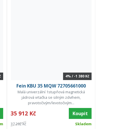
č
4% / -1 380 Kč
Fein KBU 35 MQW 72705661000
Malá univerzální 1stupňová magnetická
jádrová vrtačka se silným zdvihem,
pravotočivým/levotočivým...
35 912 Kč
Koupit
em
37 292 Kč
Skladem