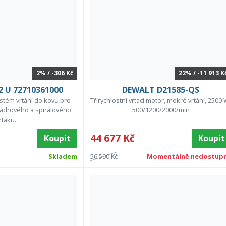
2% / -306 Kč
22% / -11 913 K
2 U 72710361000
DEWALT D21585-QS
stém vrtání do kovu pro
Třírychlostní vrtací motor, mokré vrtání, 2500 
 jádrového a spirálového
500/1200/2000/min
rtáku.
44 677 Kč
Koupit
Koupit
Skladem
56 590 Kč
Momentálně nedostup