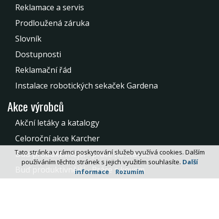
Reklamace a servis
Prodloužená záruka
Slovník
Dostupnosti
Reklamační řád
Instalace robotických sekaček Gardena
Akce výrobců
Akční letáky a katalogy
Celoroční akce Karcher
Tato stránka v rámci poskytování služeb využívá cookies. Dalším
Buď produktivnější - práce na stavbě
používáním těchto stránek s jejich využitím souhlasíte.
Další
Buď produktivnější - Práce s kovem
informace
Rozumím
Akce na spotřební matreriál pro kovoobrábění
Kontakt