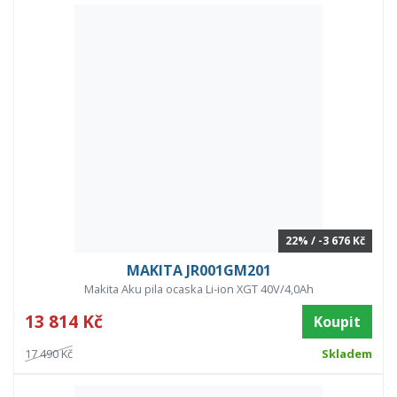
22% / -3 676 Kč
MAKITA JR001GM201
Makita Aku pila ocaska Li-ion XGT 40V/4,0Ah
13 814 Kč
Koupit
17 490 Kč
Skladem