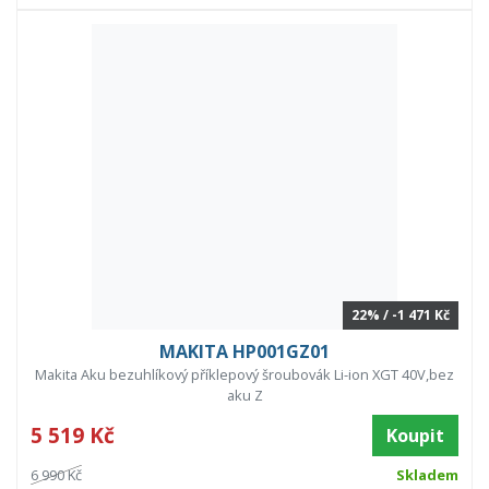
22% / -1 471 Kč
MAKITA HP001GZ01
Makita Aku bezuhlíkový příklepový šroubovák Li-ion XGT 40V,bez
aku Z
5 519 Kč
Koupit
6 990 Kč
Skladem