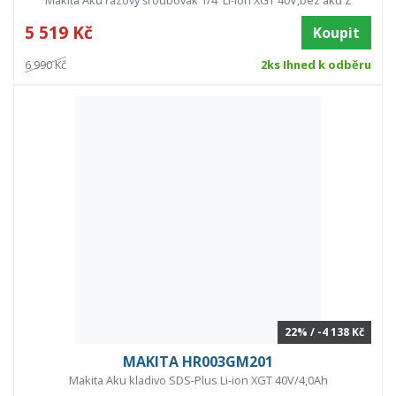
Makita Aku rázový šroubovák 1/4"Li-ion XGT 40V,bez aku Z
5 519 Kč
Koupit
6 990 Kč
2ks Ihned k odběru
22% / -4 138 Kč
MAKITA HR003GM201
Makita Aku kladivo SDS-Plus Li-ion XGT 40V/4,0Ah