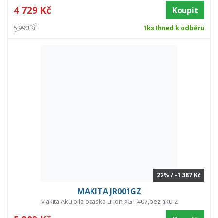
4 729 Kč
Koupit
5 990 Kč
1ks Ihned k odběru
22% / -1 387 Kč
MAKITA JR001GZ
Makita Aku pila ocaska Li-ion XGT 40V,bez aku Z