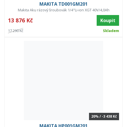
MAKITA TD001GM201
Makita Aku rázový šroubovák 1/4"Li-ion XGT 40V/4,0Ah
13 876 Kč
Koupit
17 290 Kč
Skladem
20% / -3 438 Kč
MAKITA HP001GM201