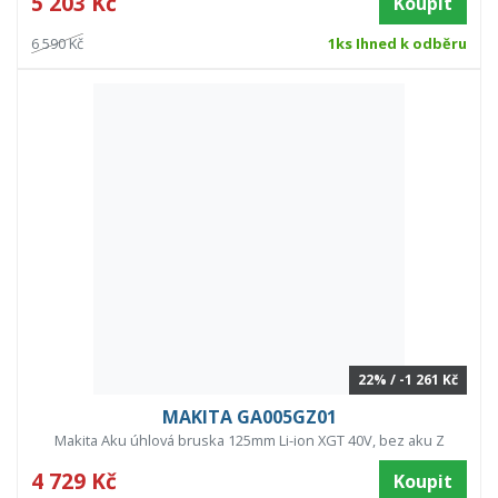
5 203 Kč
Koupit
6 590 Kč
1ks Ihned k odběru
22% / -1 261 Kč
MAKITA GA005GZ01
Makita Aku úhlová bruska 125mm Li-ion XGT 40V, bez aku Z
4 729 Kč
Koupit