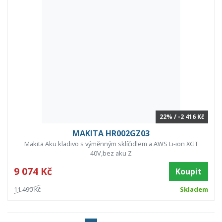
22% / -2 416 Kč
MAKITA HR002GZ03
Makita Aku kladivo s výměnným sklíčidlem a AWS Li-ion XGT
40V,bez aku Z
9 074 Kč
Koupit
11 490 Kč
Skladem