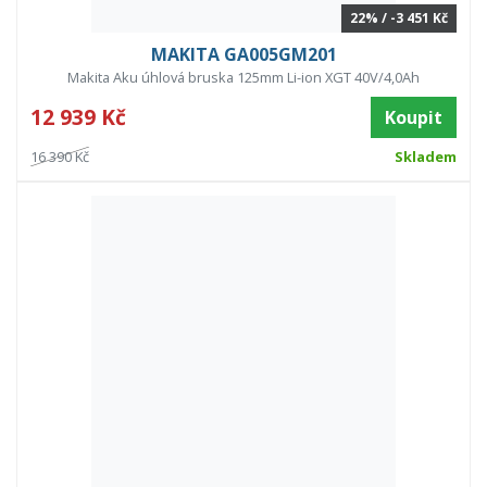
22% / -3 451 Kč
MAKITA GA005GM201
Makita Aku úhlová bruska 125mm Li-ion XGT 40V/4,0Ah
12 939 Kč
Koupit
16 390 Kč
Skladem