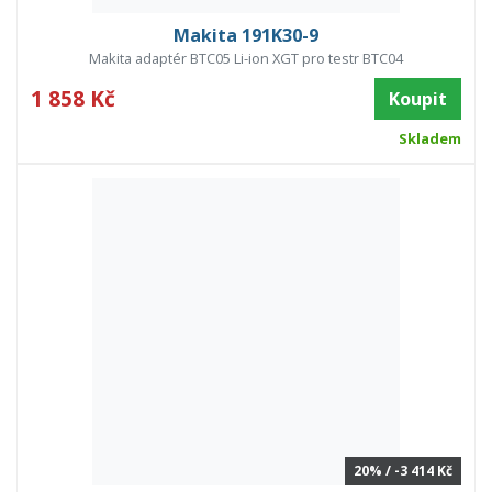
Makita 191K30-9
Makita adaptér BTC05 Li-ion XGT pro testr BTC04
1 858 Kč
Koupit
Skladem
20% / -3 414 Kč