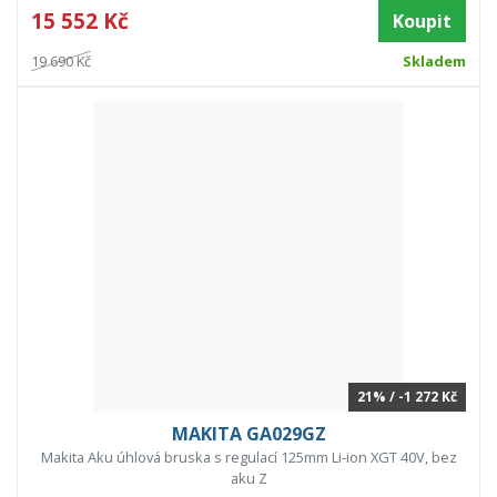
15 552 Kč
Koupit
19 690 Kč
Skladem
21% / -1 272 Kč
MAKITA GA029GZ
Makita Aku úhlová bruska s regulací 125mm Li-ion XGT 40V, bez
aku Z