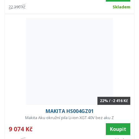
22 390 Kč
Skladem
22% / -2 416 Kč
MAKITA HS004GZ01
Makita Aku okružní pila Li-ion XGT 40V bez aku Z
9 074 Kč
Koupit