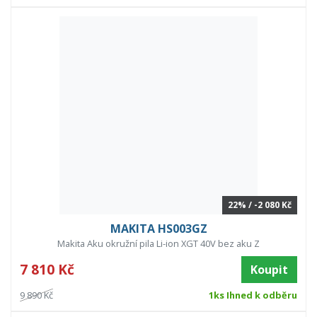
22% / -2 080 Kč
MAKITA HS003GZ
Makita Aku okružní pila Li-ion XGT 40V bez aku Z
7 810 Kč
Koupit
9 890 Kč
1ks Ihned k odběru