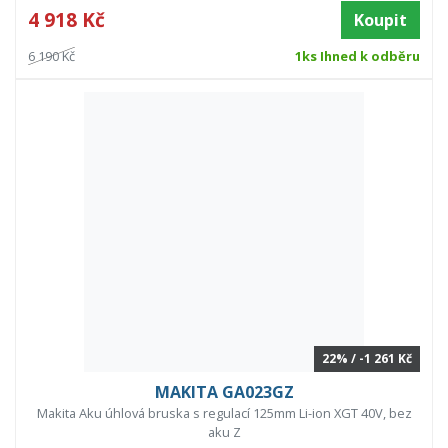
4 918 Kč
Koupit
6 190 Kč
1ks Ihned k odběru
22% / -1 261 Kč
MAKITA GA023GZ
Makita Aku úhlová bruska s regulací 125mm Li-ion XGT 40V, bez
aku Z