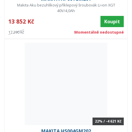
Makita Aku bezuhlíkový příklepový šroubovák Li-ion XGT
40V/4,0Ah
13 852 Kč
Koupit
17 290 Kč
Momentálně nedostupné
22% / -4 621 Kč
MAKITA HS004GM202