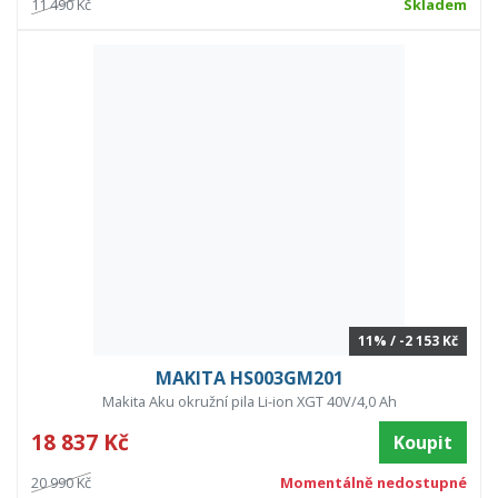
11 490 Kč
Skladem
11% / -2 153 Kč
MAKITA HS003GM201
Makita Aku okružní pila Li-ion XGT 40V/4,0 Ah
18 837 Kč
Koupit
20 990 Kč
Momentálně nedostupné