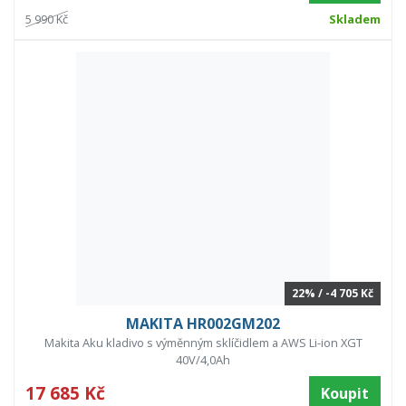
5 990 Kč
Skladem
22% / -4 705 Kč
MAKITA HR002GM202
Makita Aku kladivo s výměnným sklíčidlem a AWS Li-ion XGT
40V/4,0Ah
17 685 Kč
Koupit