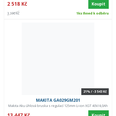
2 518 Kč
Koupit
3 190 Kč
1ks Ihned k odběru
21% / -3 543 Kč
MAKITA GA029GM201
Makita Aku úhlová bruska s regulací 125mm Li-ion XGT 40V/4,0Ah
13 447 Kč
Koupit