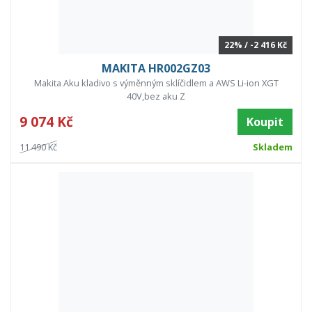
22% / -2 416 Kč
MAKITA HR002GZ03
Makita Aku kladivo s výměnným sklíčidlem a AWS Li-ion XGT
40V,bez aku Z
9 074 Kč
Koupit
11 490 Kč
Skladem