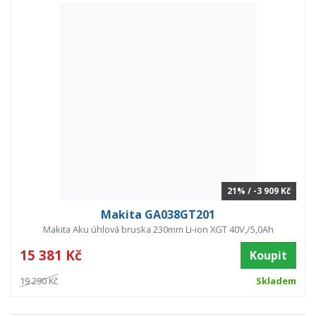
21% / -3 909 Kč
Makita GA038GT201
Makita Aku úhlová bruska 230mm Li-ion XGT 40V,/5,0Ah
15 381 Kč
Koupit
19 290 Kč
Skladem