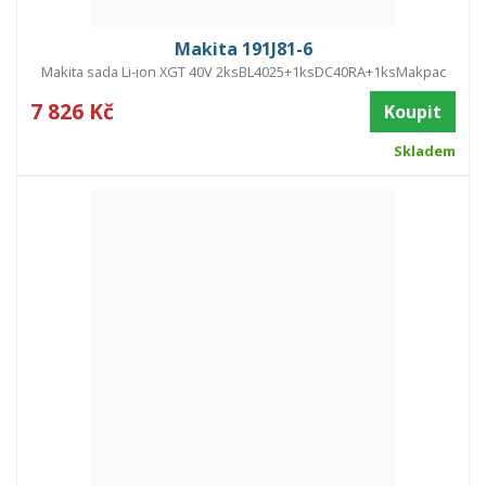
Makita 191J81-6
Makita sada Li-ion XGT 40V 2ksBL4025+1ksDC40RA+1ksMakpac
7 826 Kč
Koupit
Skladem