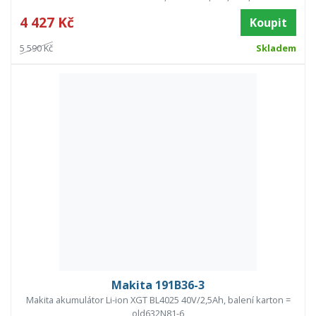
4 427 Kč
Koupit
5 590 Kč
Skladem
Makita 191B36-3
Makita akumulátor Li-ion XGT BL4025 40V/2,5Ah, balení karton =
old632N81-6