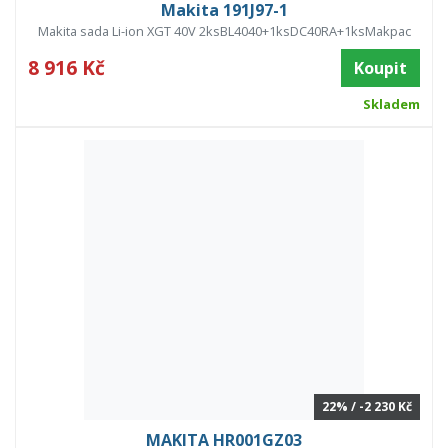
Makita 191J97-1
Makita sada Li-ion XGT 40V 2ksBL4040+1ksDC40RA+1ksMakpac
8 916 Kč
Koupit
Skladem
22% / -2 230 Kč
MAKITA HR001GZ03