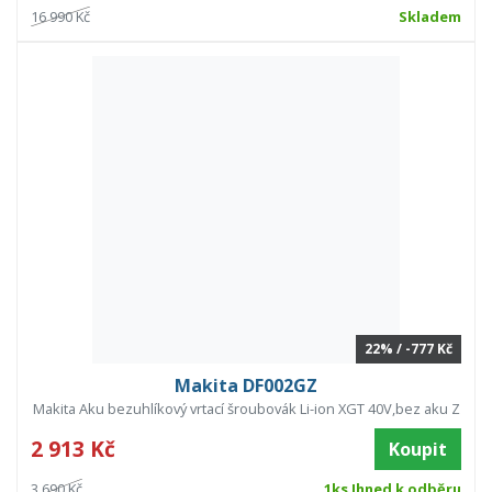
16 990 Kč
Skladem
22% / -777 Kč
Makita DF002GZ
Makita Aku bezuhlíkový vrtací šroubovák Li-ion XGT 40V,bez aku Z
2 913 Kč
Koupit
3 690 Kč
1ks Ihned k odběru