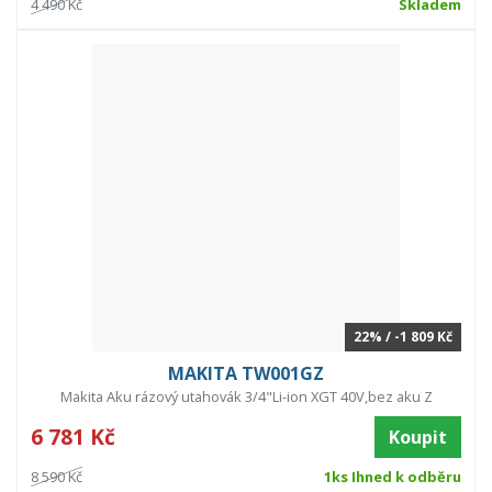
4 490 Kč
Skladem
22% / -1 809 Kč
MAKITA TW001GZ
Makita Aku rázový utahovák 3/4"Li-ion XGT 40V,bez aku Z
6 781 Kč
Koupit
8 590 Kč
1ks Ihned k odběru