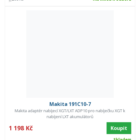
Makita 191C10-7
Makita adaptér nabíjecí XGT/LXT ADP10 pro nabíječku XGT k
nabíjení LXT akumulátorů
1 198 Kč
Koupit
Skladem