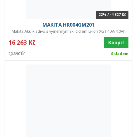
22% / -4 327 Kč
MAKITA HR004GM201
Makita Aku kladivo s výměnným sklíčidlem Li-ion XGT 40V/4,0Ah
16 263 Kč
Koupit
20 590 Kč
Skladem