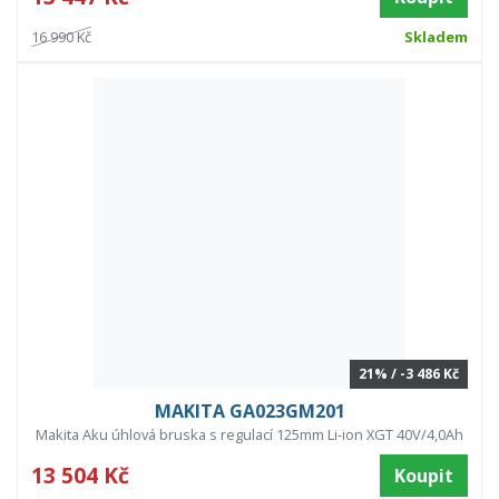
16 990 Kč
Skladem
21% / -3 486 Kč
MAKITA GA023GM201
Makita Aku úhlová bruska s regulací 125mm Li-ion XGT 40V/4,0Ah
13 504 Kč
Koupit