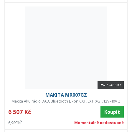
7% / -483 Kč
MAKITA MR007GZ
Makita Aku rádio DAB, Bluetooth Li-ion CXT, LXT, XGT,12V-40V Z
6 507 Kč
Koupit
6 990 Kč
Momentálně nedostupné