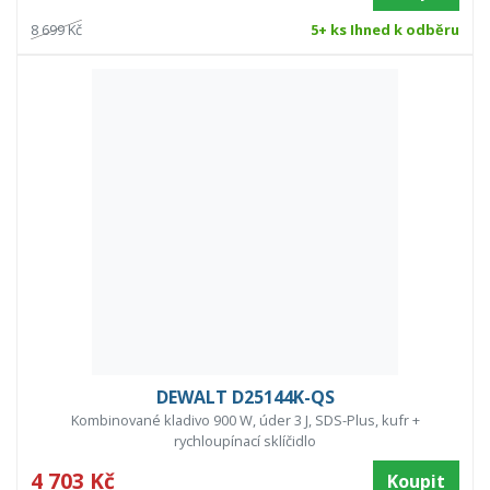
8 699 Kč
5+ ks Ihned k odběru
DEWALT D25144K-QS
Kombinované kladivo 900 W, úder 3 J, SDS-Plus, kufr +
rychloupínací sklíčidlo
4 703 Kč
Koupit