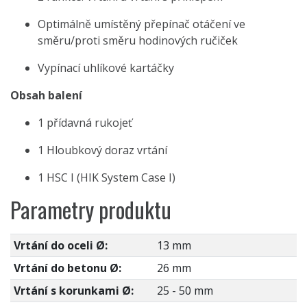
Optimálně umístěný přepínač otáčení ve
směru/proti směru hodinových ručiček
Vypínací uhlíkové kartáčky
Obsah balení
1 přídavná rukojeť
1 Hloubkový doraz vrtání
1 HSC I (HIK System Case I)
Parametry produktu
Vrtání do oceli Ø:
13 mm
Vrtání do betonu Ø:
26 mm
Vrtání s korunkami Ø:
25 - 50 mm