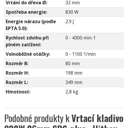
Vrtání do dřeva Ø:
32 mm
Spotřeba energie:
830 W
Energie nárazu (podle
2.9 J
EPTA 5.0):
Rychlost zdvihu při
0 - 4300 min-1
plném zatížení:
Volnoběžné otáčky:
0 - 1100 1/min
Rozměr B:
80 mm
Rozměr H:
198 mm
Rozměr L:
349 mm
Hmotnost:
2,8 kg
Podobné produkty k
Vrtací kladivo