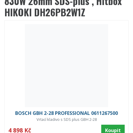
830W 26mm SDS-plus , Hitbox
HIKOKI DH26PB2W1Z
BOSCH GBH 2-28 PROFESSIONAL 0611267500
Vrtací kladivo s SDS plus GBH 2-28
4 898 Kč
Koupit