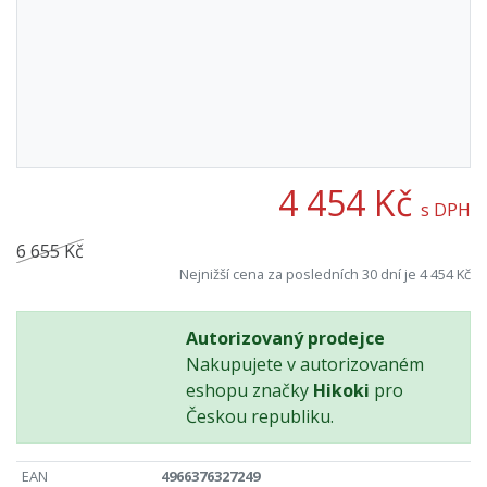
4 454 Kč
s DPH
6 655 Kč
Nejnižší cena za posledních 30 dní je 4 454 Kč
Autorizovaný prodejce
Nakupujete v autorizovaném
eshopu značky
Hikoki
pro
Českou republiku.
EAN
4966376327249