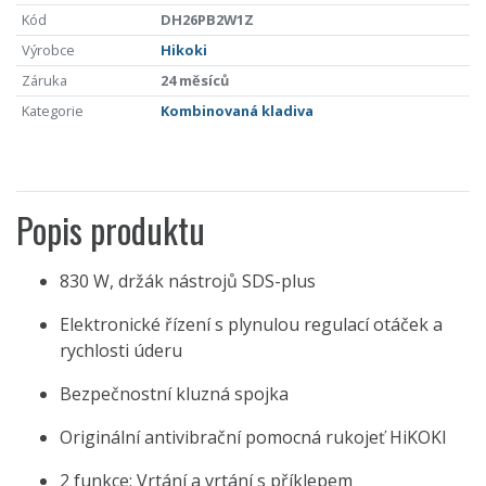
Kód
DH26PB2W1Z
Výrobce
Hikoki
Záruka
24 měsíců
Kategorie
Kombinovaná kladiva
Popis produktu
830 W, držák nástrojů SDS-plus
Elektronické řízení s plynulou regulací otáček a
rychlosti úderu
Bezpečnostní kluzná spojka
Originální antivibrační pomocná rukojeť HiKOKI
2 funkce: Vrtání a vrtání s příklepem