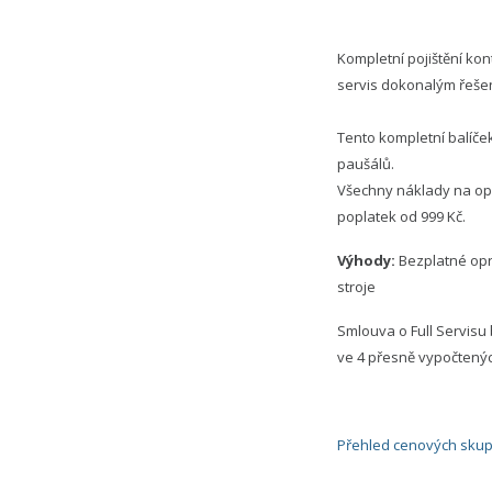
Kompletní pojištění kon
servis dokonalým řešen
Tento kompletní balíče
paušálů.
Všechny náklady na opr
poplatek od 999 Kč.
Výhody:
Bezplatné opr
stroje
Smlouva o Full Servisu
ve 4 přesně vypočtenýc
Přehled cenových skup