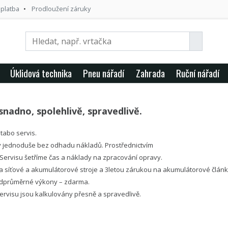
 platba
Prodloužení záruky
Úklidová technika
Pneu nářadí
Zahrada
Ruční nářadí
snadno, spolehlivě, spravedlivě.
tabo servis.
 jednoduše bez odhadu nákladů. Prostřednictvím
l Servisu šetříme čas a náklady na zpracování opravy.
a síťové a akumulátorové stroje a 3letou zárukou na akumulátorové člán
adprůměrné výkony – zdarma.
Servisu jsou kalkulovány přesně a spravedlivě.