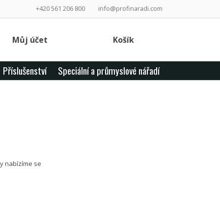
+420 561 206 800
info@profinaradi.com
Můj účet
Košík
Příslušenství
Speciální a průmyslové nářadí
ky nabízíme se