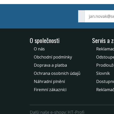
O společnosti
Servis a 
O nás
Reklamac
Obchodní podmínky
Odstoupe
Doprava a platba
Prodlouž
Ochrana osobních údajů
Slovník
Náhradní plnění
Dostupno
Firemní zákazníci
Reklamač
Další naše e-shopy:
HT-Profi