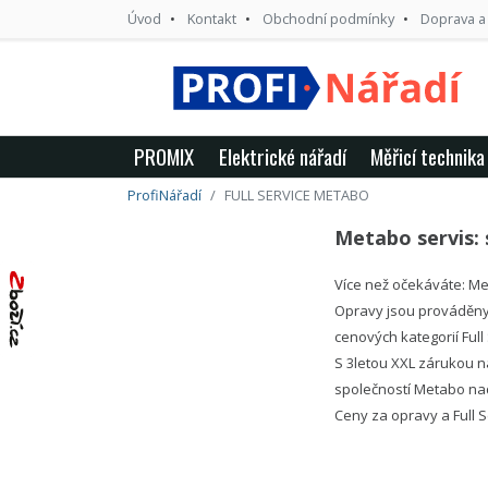
Úvod
Kontakt
Obchodní podmínky
Doprava a
PROMIX
Elektrické nářadí
Měřicí technika
ProfiNářadí
FULL SERVICE METABO
Metabo servis: 
Více než očekáváte: Me
Opravy jsou prováděny
cenových kategorií Ful
S 3letou XXL zárukou n
společností Metabo n
Ceny za opravy a Full 