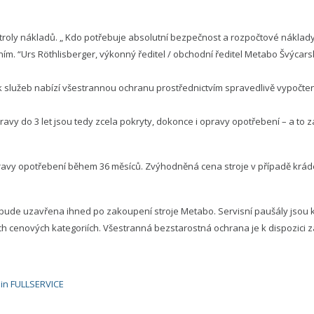
troly nákladů. „ Kdo potřebuje absolutní bezpečnost a rozpočtové náklady,
ím. “Urs Röthlisberger, výkonný ředitel / obchodní ředitel Metabo Švýcar
k služeb nabízí všestrannou ochranu prostřednictvím spravedlivě vypočte
avy do 3 let jsou tedy zcela pokryty, dokonce i opravy opotřebení – a to 
avy opotřebení během 36 měsíců. Zvýhodněná cena stroje v případě krád
 bude uzavřena ihned po zakoupení stroje Metabo. Servisní paušály jsou k
h cenových kategoriích. Všestranná bezstarostná ochrana je k dispozici za
in FULLSERVICE