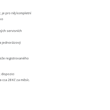
 je pro něj kompletní
sko
ných servisních
za jednorázový
eže registrovaného
 dispozici
 cca 28 Kč za měsíc.