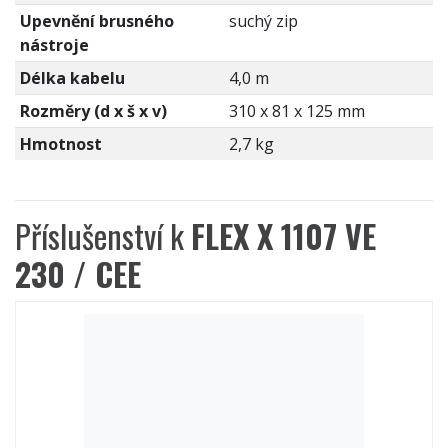
Upevnění brusného
suchý zip
nástroje
Délka kabelu
4,0 m
Rozměry (d x š x v)
310 x 81 x 125 mm
Hmotnost
2,7 kg
Příslušenství k
FLEX X 1107 VE
230 / CEE