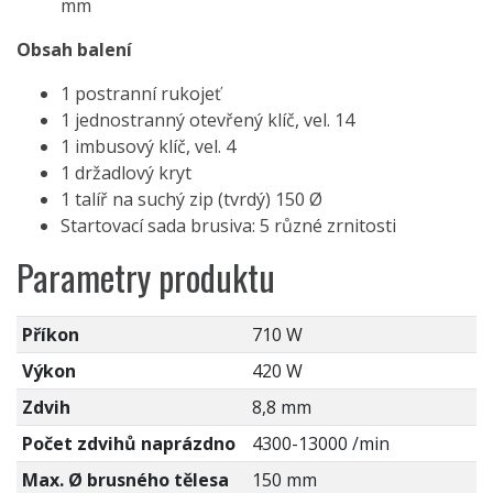
mm
Obsah balení
1 postranní rukojeť
1 jednostranný otevřený klíč, vel. 14
1 imbusový klíč, vel. 4
1 držadlový kryt
1 talíř na suchý zip (tvrdý) 150 Ø
Startovací sada brusiva: 5 různé zrnitosti
Parametry produktu
Příkon
710 W
Výkon
420 W
Zdvih
8,8 mm
Počet zdvihů naprázdno
4300-13000 /min
Max. Ø brusného tělesa
150 mm