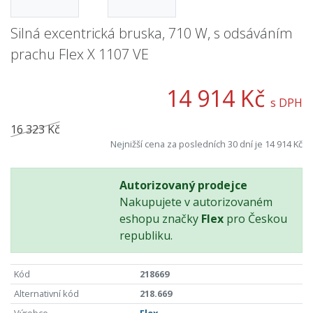
Silná excentrická bruska, 710 W, s odsáváním
prachu Flex X 1107 VE
14 914 Kč
s DPH
16 323 Kč
Nejnižší cena za posledních 30 dní je 14 914 Kč
Autorizovaný prodejce
Nakupujete v autorizovaném
eshopu značky
Flex
pro Českou
republiku.
Kód
218669
Alternativní kód
218.669