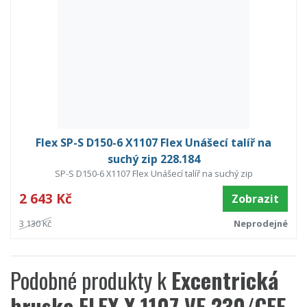
Flex SP-S D150-6 X1107 Flex Unášecí talíř na
suchý zip 228.184
SP-S D150-6 X1107 Flex Unášecí talíř na suchý zip
2 643 Kč
Zobrazit
3 130 Kč
Neprodejné
Podobné produkty k
Excentrická
bruska FLEX X 1107 VE 230/CEE