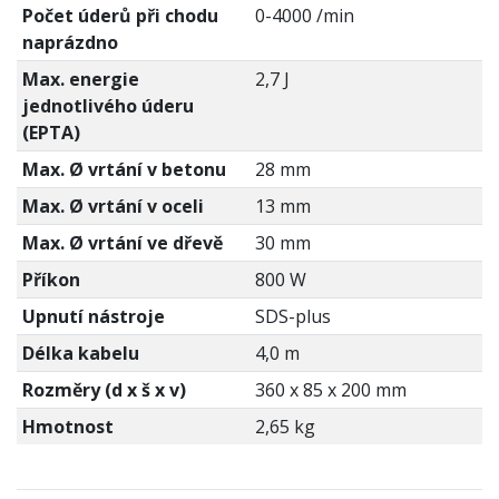
Počet úderů při chodu
0-4000 /min
naprázdno
Max. energie
2,7 J
jednotlivého úderu
(EPTA)
Max. Ø vrtání v betonu
28 mm
Max. Ø vrtání v oceli
13 mm
Max. Ø vrtání ve dřevě
30 mm
Příkon
800 W
Upnutí nástroje
SDS-plus
Délka kabelu
4,0 m
Rozměry (d x š x v)
360 x 85 x 200 mm
Hmotnost
2,65 kg