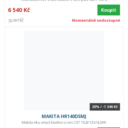
6 540 Kč
Koupit
10 151 Kč
Momentálně nedostupné
20% / -1 346 Kč
MAKITA HR140DSMJ
Makita Aku vrtací kladivo Li-ion CXT 10,8/12V/4,0Ah