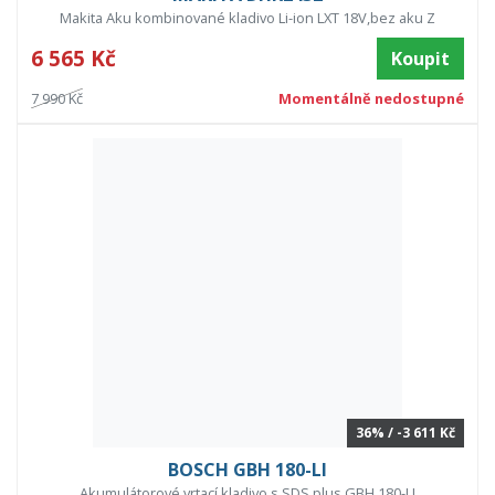
Makita Aku kombinované kladivo Li-ion LXT 18V,bez aku Z
6 565 Kč
Koupit
7 990 Kč
Momentálně nedostupné
36% / -3 611 Kč
BOSCH GBH 180-LI
Akumulátorové vrtací kladivo s SDS plus GBH 180-LI