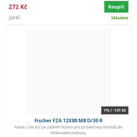
272 Kč
Koupit
335 Kč
Skladem
1% / -131 Kč
Fischer FZA 12X80 M8 D/30 R
Kotva z nerezi se zadním řezem pro průvlečnou montáž do
trhlinového betonu.