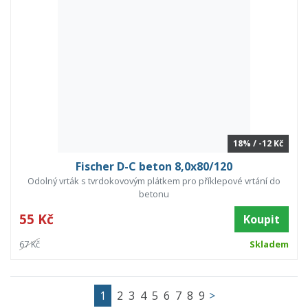
18% / -12 Kč
Fischer D-C beton 8,0x80/120
Odolný vrták s tvrdokovovým plátkem pro příklepové vrtání do
betonu
55 Kč
Koupit
67 Kč
Skladem
1
2
3
4
5
6
7
8
9
>