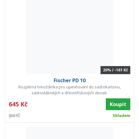
20% / -161 Kč
Fischer PD 10
Rozpěrná hmoždinka pro upevňování do sádrokartonu,
sádrovláknitých a dřevotřískových desek.
645 Kč
Koupit
806 Kč
Skladem