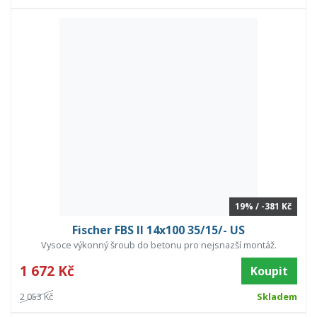
19% / -381 Kč
Fischer FBS II 14x100 35/15/- US
Vysoce výkonný šroub do betonu pro nejsnazší montáž.
1 672 Kč
Koupit
2 053 Kč
Skladem