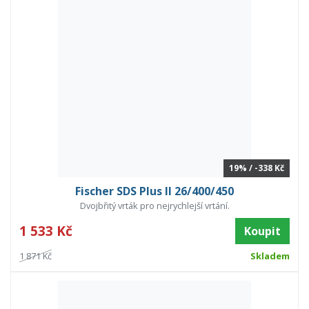
19% / -338 Kč
Fischer SDS Plus II 26/400/450
Dvojbřitý vrták pro nejrychlejší vrtání.
1 533 Kč
Koupit
1 871 Kč
Skladem