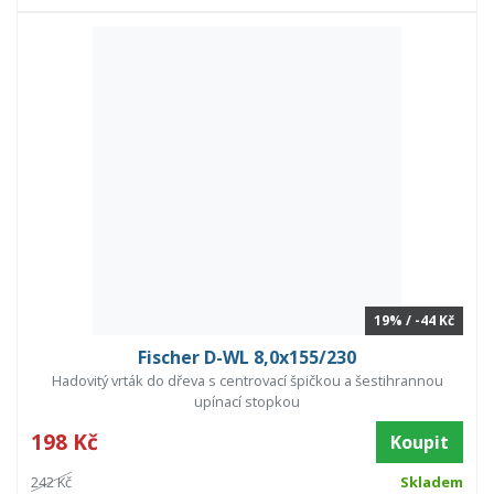
19% / -44 Kč
Fischer D-WL 8,0x155/230
Hadovitý vrták do dřeva s centrovací špičkou a šestihrannou
upínací stopkou
198 Kč
Koupit
242 Kč
Skladem