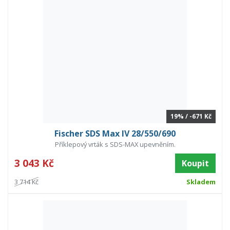
19% / -671 Kč
Fischer SDS Max IV 28/550/690
Příklepový vrták s SDS-MAX upevněním.
3 043 Kč
Koupit
3 714 Kč
Skladem