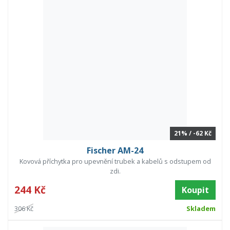
21% / -62 Kč
Fischer AM-24
Kovová příchytka pro upevnění trubek a kabelů s odstupem od
zdi.
244 Kč
Koupit
306 Kč
Skladem