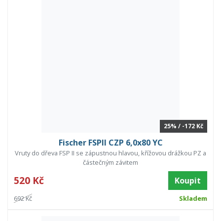
25% / -172 Kč
Fischer FSPII CZP 6,0x80 YC
Vruty do dřeva FSP II se zápustnou hlavou, křížovou drážkou PZ a
částečným závitem
520 Kč
Koupit
692 Kč
Skladem