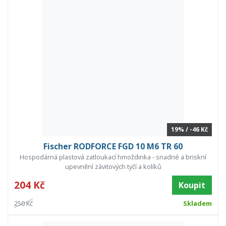
19% / -46 Kč
Fischer RODFORCE FGD 10 M6 TR 60
Hospodárná plastová zatloukací hmoždinka - snadné a briskní
upevnění závitových tyčí a kolíků
204 Kč
Koupit
250 Kč
Skladem