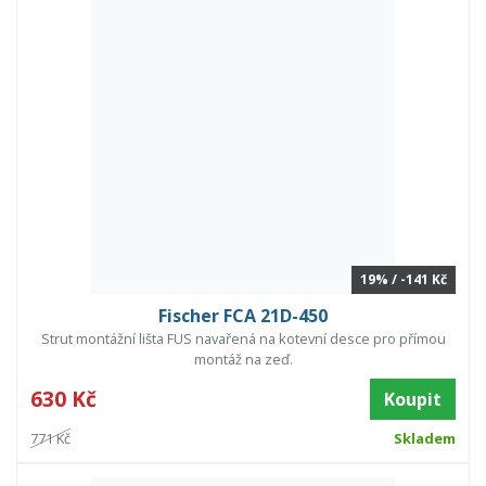
19% / -141 Kč
Fischer FCA 21D-450
Strut montážní lišta FUS navařená na kotevní desce pro přímou
montáž na zeď.
630 Kč
Koupit
771 Kč
Skladem