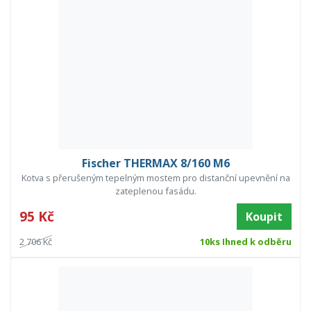
Fischer THERMAX 8/160 M6
Kotva s přerušeným tepelným mostem pro distanční upevnění na
zateplenou fasádu.
95 Kč
Koupit
2 706 Kč
10ks Ihned k odběru