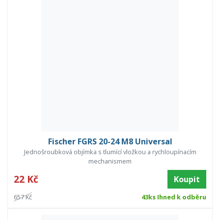
Fischer FGRS 20-24 M8 Universal
Jednošroubková objímka s tlumící vložkou a rychloupínacím
mechanismem
22 Kč
Koupit
657 Kč
43ks Ihned k odběru