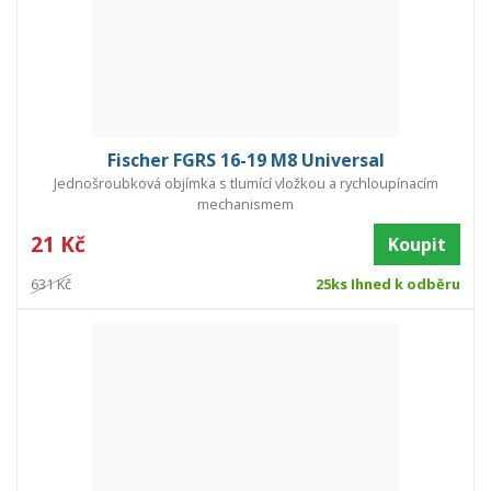
Fischer FGRS 16-19 M8 Universal
Jednošroubková objímka s tlumící vložkou a rychloupínacím
mechanismem
21 Kč
Koupit
631 Kč
25ks Ihned k odběru