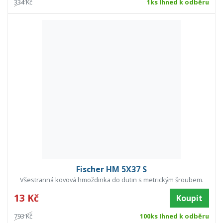
334 Kč
1ks Ihned k odběru
Fischer HM 5X37 S
Všestranná kovová hmoždinka do dutin s metrickým šroubem.
13 Kč
Koupit
793 Kč
100ks Ihned k odběru