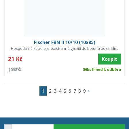
Fischer FBN II 10/10 (10x85)
Hospodárná kotva pro všestranné využití do betonu bez trhlin.
21 Kč
Koupit
1 538 Kč
50ks Ihned k odběru
1
2
3
4
5
6
7
8
9
>