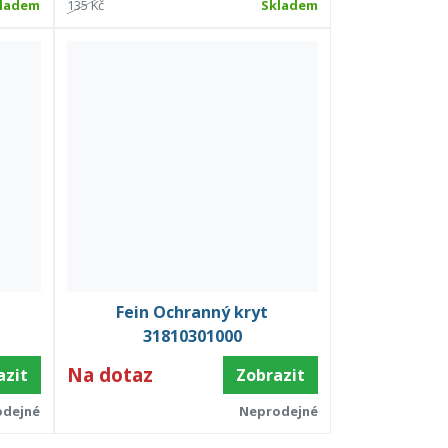
ladem
135 Kč
Skladem
Fein Ochranný kryt
31810301000
Na dotaz
azit
Zobrazit
odejné
Neprodejné