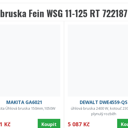
 bruska Fein WSG 11-125 RT 7221
MAKITA GA6021
DEWALT DWE4559-QS
ita Úhlová bruska 150mm,1050W
úhlová bruska 2400 W, kotouč 23
plynulý rozběh
1 Kč
5 087 Kč
Koupit
Ko