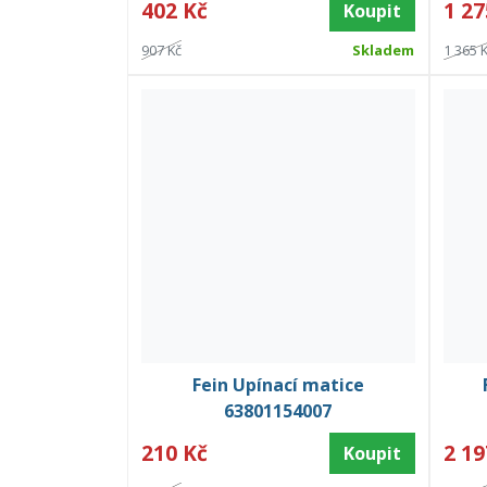
402 Kč
1 27
Koupit
907 Kč
Skladem
1 365 
Fein Upínací matice
63801154007
210 Kč
2 19
Koupit