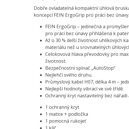
Dobře ovladatelná kompaktní úhlová brusk
koncepcí FEIN ErgoGrip pro práci bez únavy
FEIN ErgoGrip – jedinečná a promyšl
pro práci bez únavy přihlášená k paten
Až o 30 % delší životnost uhlíkových ka
materiálu než u srovnatelných úhlovýc
Celokovová hlava převodovky pro maxi
životnost.
Bezpečnostní spínač „AutoStop“
Nejlehčí svého druhu.
Průmyslový kabel H07, délka 4 m – jedin
Nejlepší hodnoty vibrací ve své třídě.
Ochranný kryt nastavitelný bez nářadí 
1 ochranný kryt
1 matice + podložka
1 pomocná rukojeť
1 klíč