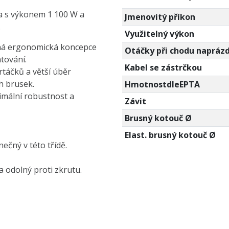
a s výkonem 1 100 W a
Jmenovitý příkon
.
Využitelný výkon
ená ergonomická koncepce
Otáčky při chodu napráz
tování.
Kabel se zástrčkou
rtáčků a větší úběr
h brusek.
HmotnostdleEPTA
mální robustnost a
Závit
Brusný kotouč Ø
Elast. brusný kotouč Ø
ečný v této třídě.
a odolný proti zkrutu.