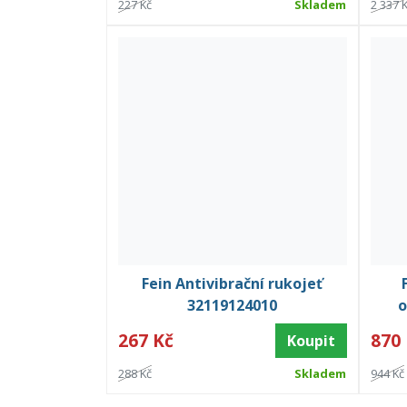
227 Kč
Skladem
2 337 
Fein Antivibrační rukojeť
32119124010
o
267 Kč
870
Koupit
288 Kč
Skladem
944 Kč