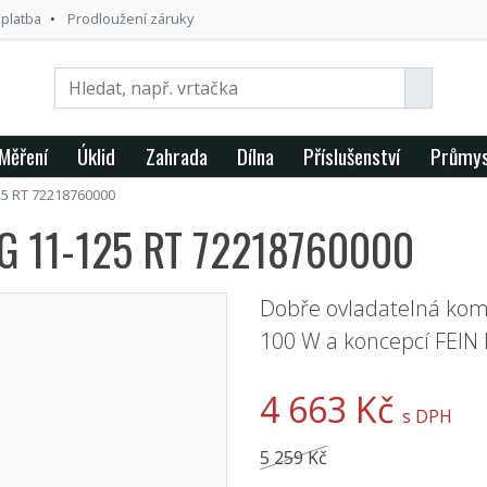
 platba
Prodloužení záruky
Měření
Úklid
Zahrada
Dílna
Příslušenství
Průmys
25 RT 72218760000
SG 11-125 RT 72218760000
Dobře ovladatelná kom
100 W a koncepcí FEIN 
4 663 Kč
s DPH
5 259 Kč