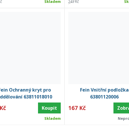
Kč
Skladem
243 Kč
Sk
Fein Ochranný kryt pro
Fein Vnitřní podložka
ddělování 63811018010
63801120006
 Kč
167 Kč
Koupit
Zobr
Skladem
Nepr