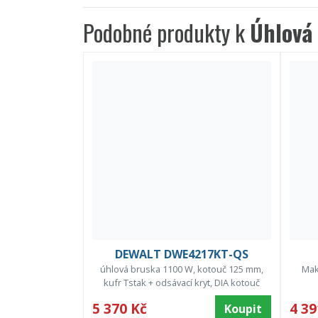
Podobné produkty k
Úhlová
DEWALT DWE4217KT-QS
úhlová bruska 1100 W, kotouč 125 mm,
Mak
kufr Tstak + odsávací kryt, DIA kotouč
5 370 Kč
4 39
Koupit