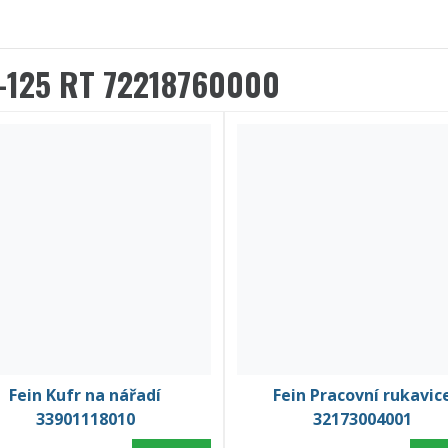
1-125 RT 72218760000
Fein Kufr na nářadí
Fein Pracovní rukavic
33901118010
32173004001