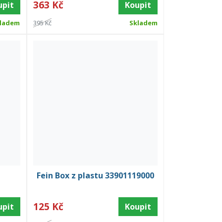
363 Kč
upit
Koupit
ladem
395 Kč
Skladem
Fein Box z plastu 33901119000
125 Kč
upit
Koupit