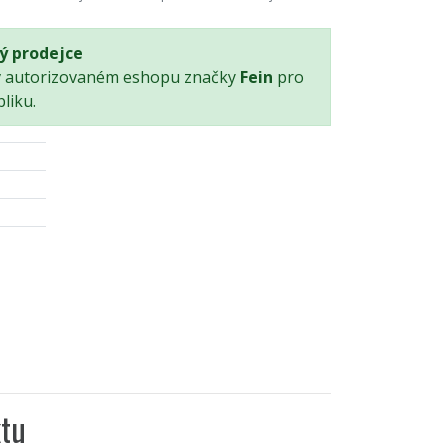
ý prodejce
v autorizovaném eshopu značky
Fein
pro
liku.
tu