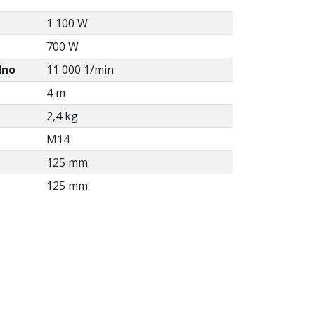
1 100 W
700 W
dno
11 000 1/min
4 m
2,4 kg
M14
125 mm
125 mm