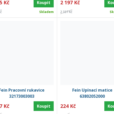
5 Kč
2 197 Kč
Koupit
Ko
Kč
Skladem
2 337 Kč
Sk
Fein Pracovní rukavice
Fein Upínací matice
32173003003
63802052000
7 Kč
224 Kč
Koupit
Ko