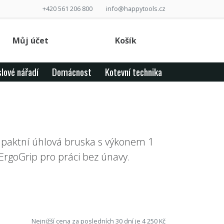
+420 561 206 800
info@happytools.cz
Můj účet
Košík
lové nářadí
Domácnost
Kotevní technika
paktní úhlová bruska s výkonem 1
ErgoGrip pro práci bez únavy.
Nejnižší cena za posledních 30 dní je 4 250 Kč