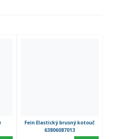
e
Fein Elastický brusný kotouč
63806087013