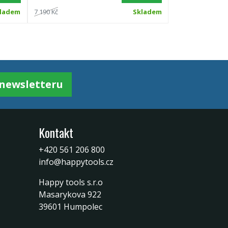
ladem
7 190 Kč
Skladem
k newsletteru
Kontakt
+420 561 206 800
info@happytools.cz
Happy tools s.r.o
Masarykova 922
39601 Humpolec