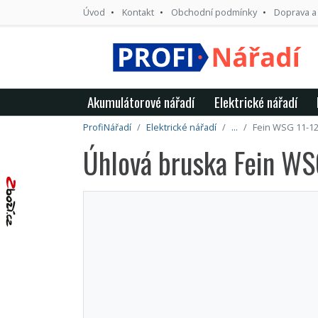
Úvod
Kontakt
Obchodní podmínky
Doprava a
Akumulátorové nářadí
Elektrické nářadí
ProfiNářadí
Elektrické nářadí
...
Fein WSG 11-1
Úhlová bruska Fein W