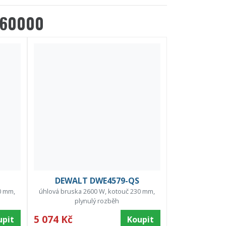
8760000
DEWALT DWE4579-QS
0 mm,
úhlová bruska 2600 W, kotouč 230 mm,
plynulý rozběh
5 074 Kč
upit
Koupit