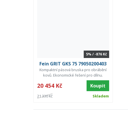
5% / -876 Kč
Fein GRIT GKS 75 79050200403
Kompaktní pásová bruska pro obrábění
kovů. Ekonomické řešení pro dílnu.
20 454 Kč
Koupit
21 330 Kč
Skladem