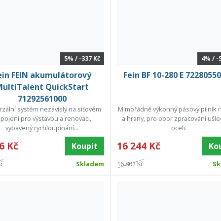
5% / -337 Kč
4% / -
ein FEIN akumulátorový
Fein BF 10-280 E 7228055
ultiTalent QuickStart
71292561000
rzální systém nezávislý na síťovém
Mimořádně výkonný pásový pilník 
ipojení pro výstavbu a renovaci,
a hrany, pro obor zpracování ušle
vybavený rychloupínání...
oceli.
6 Kč
16 244 Kč
Koupit
Ko
Kč
Skladem
16 802 Kč
Sk