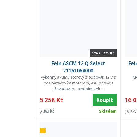
5% / -225 Kč
Fein ASCM 12 Q Select
Fei
71161064000
Výkonný akumulátorový šroubovák 12 V s
Mo
bezkartáčovým motorem, 4stupňovou
převodovkou a odnímateln...
5 258 Kč
16 0
Koupit
5 483 Kč
Skladem
16 770