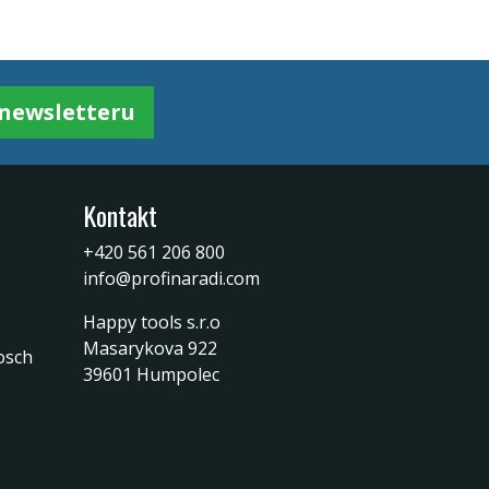
k newsletteru
Kontakt
+420 561 206 800
info@profinaradi.com
Happy tools s.r.o
Masarykova 922
osch
39601 Humpolec