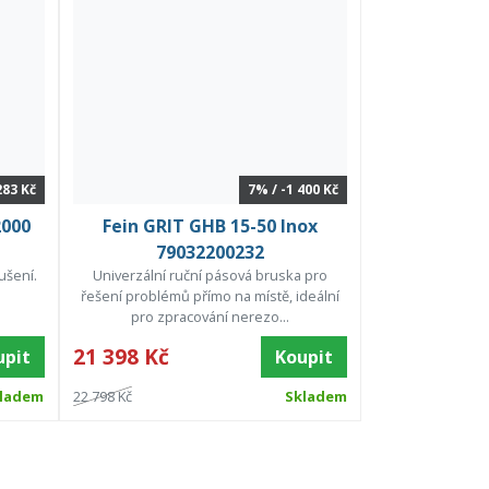
283 Kč
7% / -1 400 Kč
2000
Fein GRIT GHB 15-50 Inox
79032200232
ušení.
Univerzální ruční pásová bruska pro
řešení problémů přímo na místě, ideální
pro zpracování nerezo...
21 398 Kč
upit
Koupit
ladem
22 798 Kč
Skladem