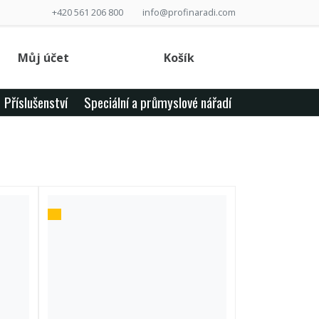
+420 561 206 800
info@profinaradi.com
Můj účet
Košík
Příslušenství
Speciální a průmyslové nářadí