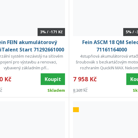
3% / -171 Kč
5% / -
ein FEIN akumulátorový
Fein ASCM 18 QM Sele
iTalent Start 71292661000
71161164000
rzální systém nezávislý na síťovém
4stupňová akumulátorová vrtač
ipojení pro výstavbu a renovaci,
šroubovák s bezkartáčovým moto
vybavený základním pří...
rozhraním QuickIN MAX. Nekomp
0 Kč
7 958 Kč
Koupit
Ko
Kč
Skladem
8 305 Kč
Sk