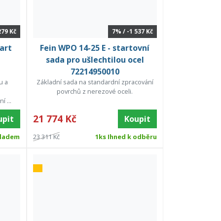
279 Kč
7% / -1 537 Kč
art
Fein WPO 14-25 E - startovní
sada pro ušlechtilou ocel
72214950010
u a
Základní sada na standardní zpracování
m
povrchů z nerezové oceli.
í ...
21 774 Kč
upit
Koupit
ladem
23 311 Kč
1ks Ihned k odběru