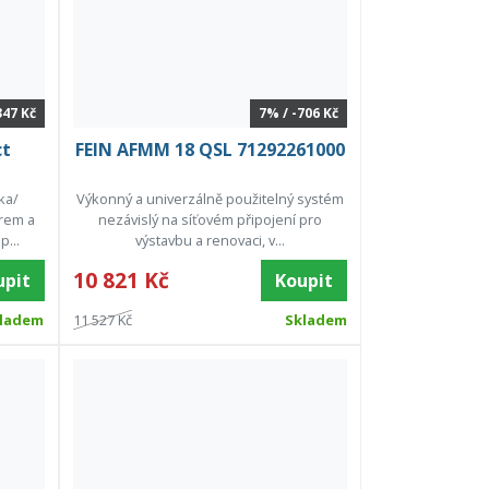
347 Kč
7% / -706 Kč
ct
FEIN AFMM 18 QSL 71292261000
ka/
Výkonný a univerzálně použitelný systém
rem a
nezávislý na síťovém připojení pro
...
výstavbu a renovaci, v...
10 821 Kč
upit
Koupit
ladem
11 527 Kč
Skladem