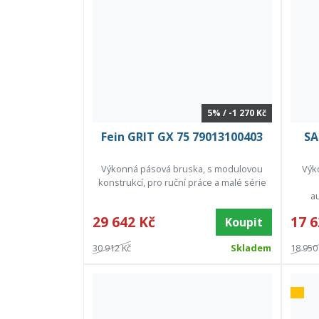
5% / -1 270 Kč
Fein GRIT GX 75 79013100403
SA
Výkonná pásová bruska, s modulovou
Výk
konstrukcí, pro ruční práce a malé série
au
29 642 Kč
17 6
Koupit
30 912 Kč
Skladem
18 950