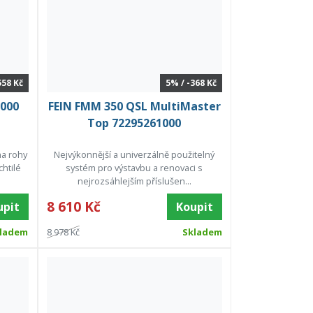
558 Kč
5% / -368 Kč
0000
FEIN FMM 350 QSL MultiMaster
Top 72295261000
na rohy
Nejvýkonnější a univerzálně použitelný
chtilé
systém pro výstavbu a renovaci s
nejrozsáhlejším příslušen...
8 610 Kč
upit
Koupit
ladem
8 978 Kč
Skladem