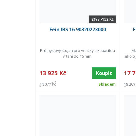
2% / -152 Kč
Fein IBS 16 90320223000
F
Průmyslový stojan pro vrtačky s kapacitou
Ma
vrtání do 16 mm.
ekolog
13 925 Kč
17 7
Koupit
14 077 Kč
Skladem
19 207