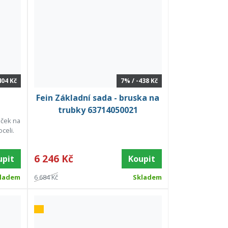
404 Kč
7% / -438 Kč
Fein Základní sada - bruska na
trubky 63714050021
áček na
celi.
6 246 Kč
upit
Koupit
ladem
6 684 Kč
Skladem