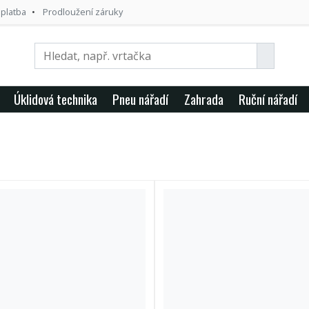
 platba
Prodloužení záruky
Úklidová technika
Pneu nářadí
Zahrada
Ruční nářadí