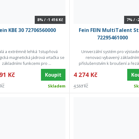
8% / -1 416 Kč
7% / -
ein KBE 30 72706560000
Fein FEIN MultiTalent St
72295461000
lá a extrémně lehká 1stupňová
Univerzální systém pro výstavb
ická magnetická jádrová vrtačka se
renovaci vybavený základní
základními funkcemi pro ...
příslušenstvím k broušení a řezán
91 Kč
4 274 Kč
Koupit
Ko
 Kč
Skladem
4 553 Kč
Sk