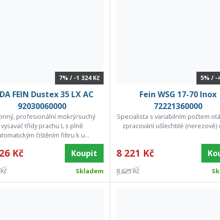
7% / -1 324 Kč
5% / -
DA FEIN Dustex 35 LX AC
Fein WSG 17-70 Inox
92030060000
72221360000
onný, profesionální mokrý/suchý
Specialista s variabilním počtem ot
vysavač třídy prachu L s plně
zpracování ušlechtilé (nerezové) o
tomatickým čištěním filtru k u...
26 Kč
8 221 Kč
Koupit
Ko
 Kč
Skladem
8 625 Kč
Sk