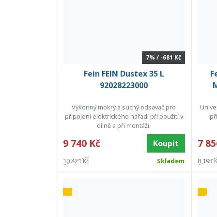
7% / -681 Kč
Fein FEIN Dustex 35 L
F
92028223000
M
Výkonný mokrý a suchý odsavač pro
Unive
připojení elektrického nářadí při použití v
př
dílně a při montáži.
9 740 Kč
7 85
Koupit
10 421 Kč
Skladem
8 193 