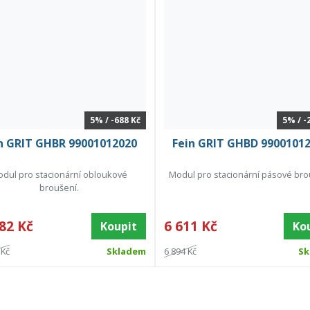
5% / -688 Kč
5% / -
n GRIT GHBR 99001012020
Fein GRIT GHBD 9900101
dul pro stacionární obloukové
Modul pro stacionární pásové bro
broušení.
82 Kč
6 611 Kč
Koupit
Ko
 Kč
Skladem
6 894 Kč
Sk