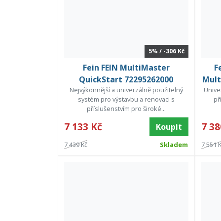
5% / -306 Kč
Fein FEIN MultiMaster
F
QuickStart 72295262000
Mult
Nejvýkonnější a univerzálně použitelný
Unive
systém pro výstavbu a renovaci s
př
příslušenstvím pro široké...
7 133 Kč
7 38
Koupit
7 439 Kč
Skladem
7 551 