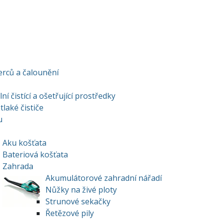
berců a čalounění
ní čistící a ošetřující prostředky
laké čističe
u
Aku košťata
Bateriová košťata
Zahrada
Akumulátorové zahradní nářadí
Nůžky na živé ploty
Strunové sekačky
Řetězové pily