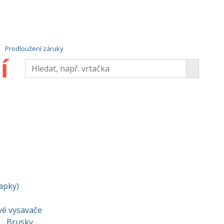
Prodloužení záruky
vapky)
vé vysavače
Brusky