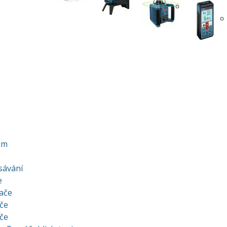
em
sávání
e
ače
iče
iče