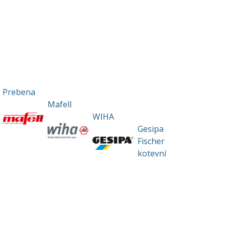
Prebena
Mafell
WIHA
Gesipa
Fischer
kotevní