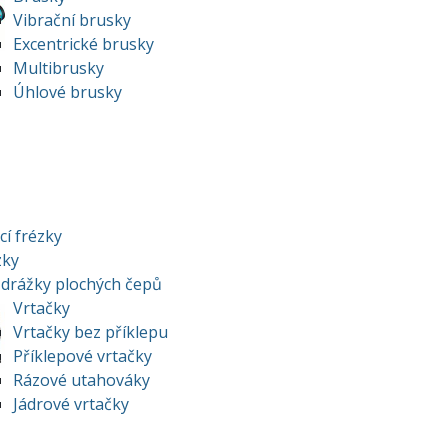
Vibrační brusky
Excentrické brusky
Multibrusky
Úhlové brusky
í frézky
zky
 drážky plochých čepů
Vrtačky
Vrtačky bez příklepu
Příklepové vrtačky
Rázové utahováky
Jádrové vrtačky