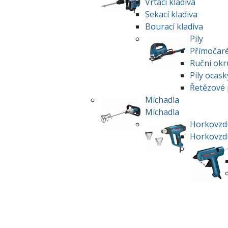
Vrtací kladiva
Sekací kladiva
Bourací kladiva
Pily
Přímočaré
Ruční okru
Pily ocask
Řetězové 
Míchadla
Míchadla
Horkovzdu
Horkovzdu