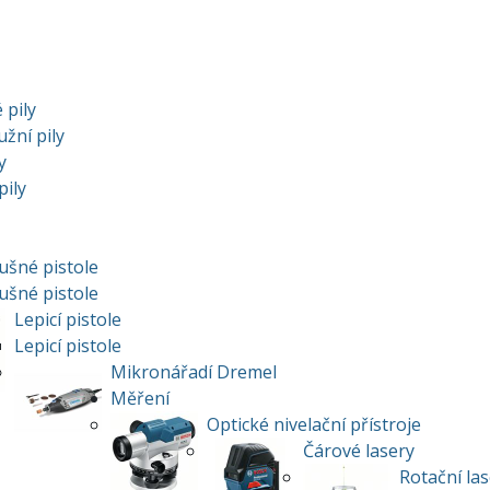
 pily
žní pily
y
pily
šné pistole
šné pistole
Lepicí pistole
Lepicí pistole
Mikronářadí Dremel
Měření
Optické nivelační přístroje
Čárové lasery
Rotační la