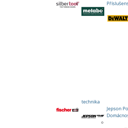
Příslušen
technika
Jepson P
Domácno