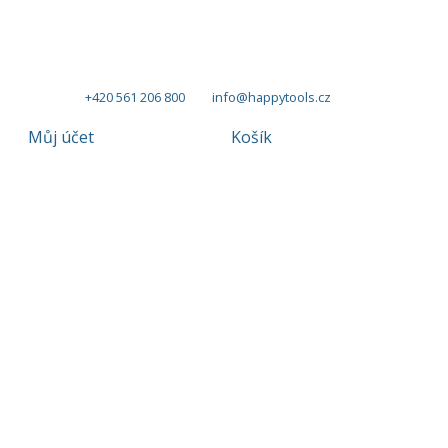
+420 561 206 800
info@happytools.cz
Můj účet
Košík