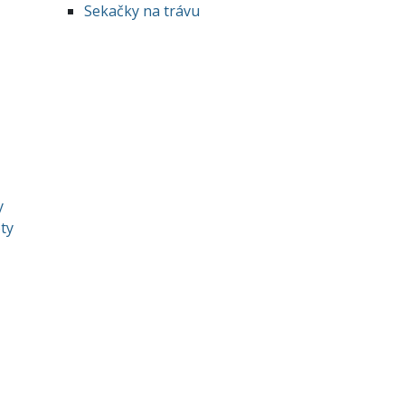
Sekačky na trávu
y
oty