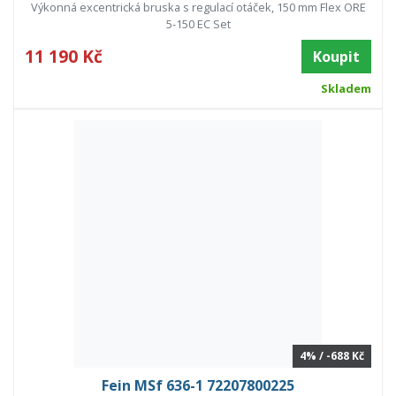
Výkonná excentrická bruska s regulací otáček, 150 mm Flex ORE
5-150 EC Set
11 190 Kč
Koupit
Skladem
4% / -688 Kč
Fein MSf 636-1 72207800225