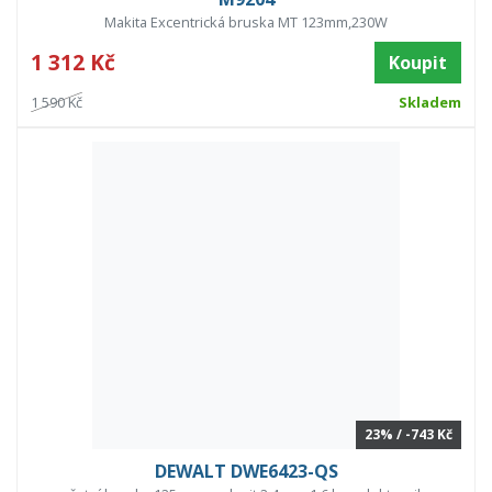
Makita Excentrická bruska MT 123mm,230W
1 312 Kč
Koupit
1 590 Kč
Skladem
23% / -743 Kč
DEWALT DWE6423-QS