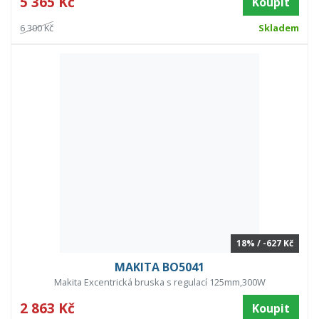
5 365 Kč
Koupit
6 300 Kč
Skladem
18% / -627 Kč
MAKITA BO5041
Makita Excentrická bruska s regulací 125mm,300W
2 863 Kč
Koupit