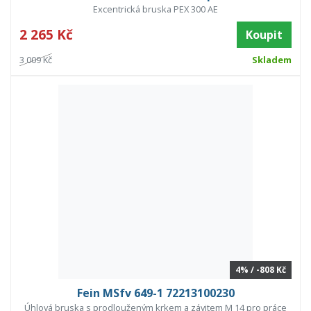
Excentrická bruska PEX 300 AE
2 265 Kč
Koupit
3 009 Kč
Skladem
4% / -808 Kč
Fein MSfv 649-1 72213100230
Úhlová bruska s prodlouženým krkem a závitem M 14 pro práce