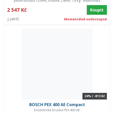
pěstní bruska 125mm, rozkmit 2,4mm, 1,6 kg - elektronika
2 547 Kč
Koupit
3 290 Kč
Momentálně nedostupné
24% / -813 Kč
BOSCH PEX 400 AE Compact
Excentrická bruska PEX 400 AE