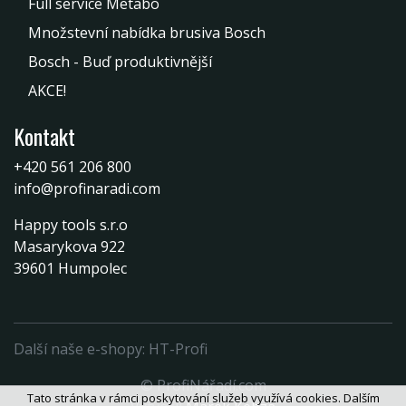
Full service Metabo
Množstevní nabídka brusiva Bosch
Bosch - Buď produktivnější
AKCE!
Kontakt
+420 561 206 800
info@profinaradi.com
Happy tools s.r.o
Masarykova 922
39601 Humpolec
Další naše e-shopy:
HT-Profi
© ProfiNářadí.com
Tato stránka v rámci poskytování služeb využívá cookies. Dalším