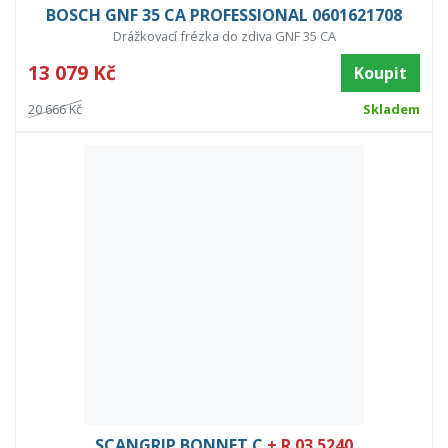
BOSCH GNF 35 CA PROFESSIONAL 0601621708
Drážkovací frézka do zdiva GNF 35 CA
13 079 Kč
Koupit
20 666 Kč
Skladem
SCANGRIP BONNET C
+ R 03.5240