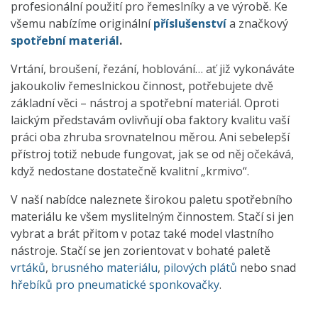
profesionální použití pro řemeslníky a ve výrobě. Ke
všemu nabízíme originální
příslušenství
a značkový
spotřební materiál
.
Vrtání, broušení, řezání, hoblování… ať již vykonáváte
jakoukoliv řemeslnickou činnost, potřebujete dvě
základní věci – nástroj a spotřební materiál. Oproti
laickým představám ovlivňují oba faktory kvalitu vaší
práci oba zhruba srovnatelnou měrou. Ani sebelepší
přístroj totiž nebude fungovat, jak se od něj očekává,
když nedostane dostatečně kvalitní „krmivo“.
V naší nabídce naleznete širokou paletu spotřebního
materiálu ke všem myslitelným činnostem. Stačí si jen
vybrat a brát přitom v potaz také model vlastního
nástroje. Stačí se jen zorientovat v bohaté paletě
vrtáků
,
brusného materiálu
,
pilových plátů
nebo snad
hřebíků pro pneumatické sponkovačky
.