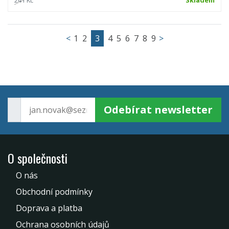
241 Kč
Skladem
<
1
2
3
4
5
6
7
8
9
>
Odebírat newsletter
O společnosti
O nás
Obchodní podmínky
Doprava a platba
Ochrana osobních údajů