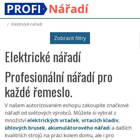
Elektrické nářadí
Zobrazit filtry
Elektrické nářadí
Profesionální nářadí pro
každé řemeslo.
V našem autorizovaném eshopu zakoupíte značkové
nářadí od světových výrobců. Můžete si vybrat z
množství
elektrických vrtaček
,
vrtacích kladiv
,
úhlových brusek
,
akumulátorového nářad
í
a dalších
kvalitních strojů na práci kolem domu, ale i pro