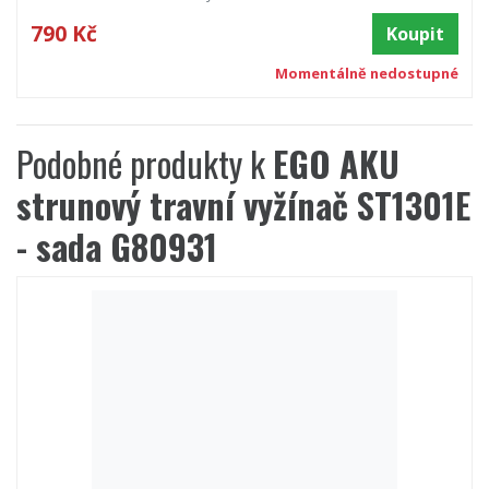
790 Kč
Koupit
Momentálně nedostupné
Podobné produkty k
EGO AKU
strunový travní vyžínač ST1301E
- sada G80931