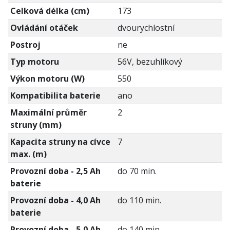
Celková délka (cm)
173
Ovládání otáček
dvourychlostní
Postroj
ne
Typ motoru
56V, bezuhlíkový
Výkon motoru (W)
550
Kompatibilita baterie
ano
Maximální průměr
2
struny (mm)
Kapacita struny na cívce
7
max. (m)
Provozní doba - 2,5 Ah
do 70 min.
baterie
Provozní doba - 4,0 Ah
do 110 min.
baterie
Provozní doba - 5,0 Ah
do 140 min.