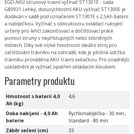
EGO AKU strunový travní vyžínač ST1301E - sada
G80931 Lehký, dvourychlostní AKU vyžínač ST1300E je
dodáván v sadě pod označením ST1301E s 2,5Ah baterií
a nabíječkou. Vyžínač s obloukovou ovládací rukojetí
určený pro lehčí zakončovací a dočišťovací práce
pomocí struny v nepřístupných nebo stísněných
místech. Díky své nízké hmotnosti ideální stroj pro
začišťování trávníku na zahradě, kde je plošná údržba
trávníku prováděna AKU travní sekačkou. Pro snadnější
uskladnění je vyžínač opatřen skládacím kloubem.
Parametry produktu
Hmotnost s baterií 4,0
4,6
Ah (kg)
Doba nabíjení - 4,0 Ah
Rychlonabíječka - 30 min.,
baterie
Standard - 80 min.
Záběr sečení (cm)
33