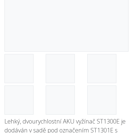
Lehký, dvourychlostní AKU vyžínač ST1300E je
dodáván v sadě pod označením ST1301E s