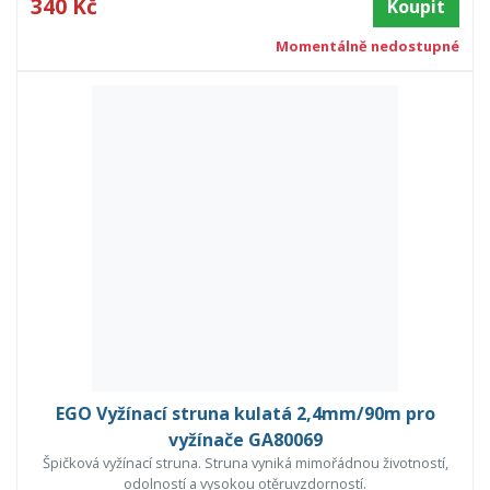
340 Kč
Koupit
Momentálně nedostupné
EGO Vyžínací struna kulatá 2,4mm/90m pro
vyžínače GA80069
Špičková vyžínací struna. Struna vyniká mimořádnou životností,
odolností a vysokou otěruvzdorností.