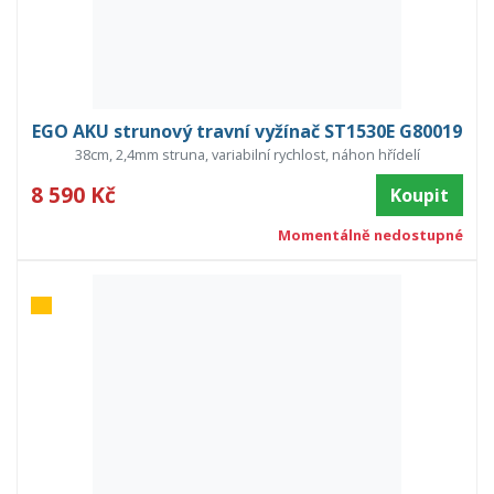
EGO AKU strunový travní vyžínač ST1530E G80019
38cm, 2,4mm struna, variabilní rychlost, náhon hřídelí
8 590 Kč
Koupit
Momentálně nedostupné