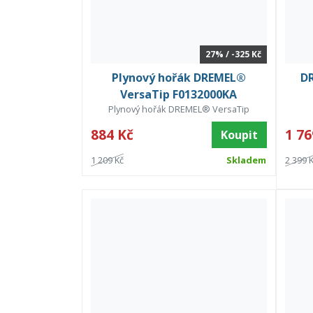
27% / -325 Kč
Plynový hořák DREMEL®
D
VersaTip F0132000KA
Plynový hořák DREMEL® VersaTip
884 Kč
1 76
Koupit
1 209 Kč
Skladem
2 399 