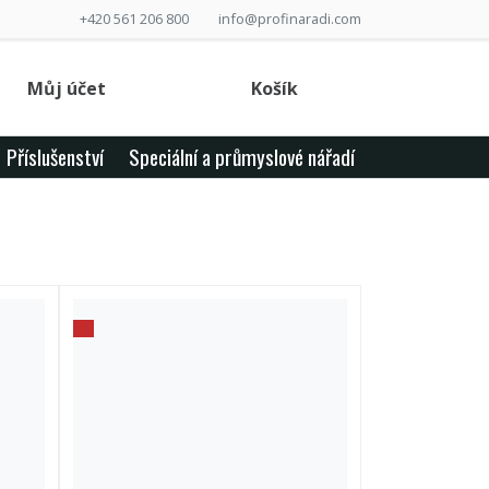
+420 561 206 800
info@profinaradi.com
Můj účet
Košík
Příslušenství
Speciální a průmyslové nářadí