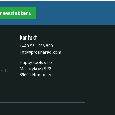
k newsletteru
Kontakt
+420 561 206 800
info@profinaradi.com
Happy tools s.r.o
Masarykova 922
osch
39601 Humpolec