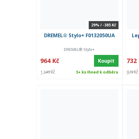
29% / -385 Kč
DREMEL® Stylo+ F0132050UA
Le
DREMEL® Stylo+
964 Kč
732
Koupit
1 349 Kč
5+ ks Ihned k odběru
979 Kč