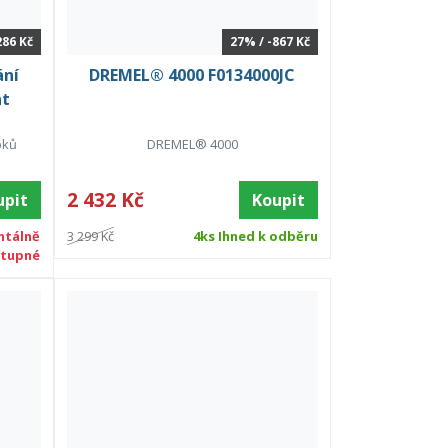
286 Kč
27% / -867 Kč
ání
DREMEL® 4000 F0134000JC
at
pků
DREMEL® 4000
2 432 Kč
upit
Koupit
tálně
3 299 Kč
4ks Ihned k odběru
tupné