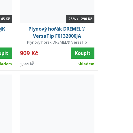
145 Kč
25% / -290 Kč
JK
Plynový hořák DREMEL®
VersaTip F0132000JA
Plynový hořák DREMEL® VersaTip
909 Kč
upit
Koupit
ladem
1 199 Kč
Skladem