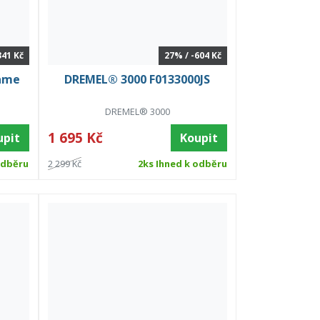
341 Kč
27% / -604 Kč
ame
DREMEL® 3000 F0133000JS
e
DREMEL® 3000
1 695 Kč
upit
Koupit
odběru
2 299 Kč
2ks Ihned k odběru