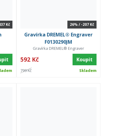
437 Kč
26% / -207 Kč
n
Gravírka DREMEL® Engraver
F0130290JM
Gravírka DREMEL® Engraver
592 Kč
upit
Koupit
ladem
799 Kč
Skladem