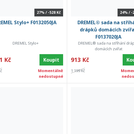
27% / -528 Kč
24% / -
EMEL Stylo+ F0132050JA
DREMEL® sada na stříh
drápků domácích zvíř
F0137020JA
DREMEL Stylo+
DREMEL® sada na stříhání drá
domácích zvířat
1 Kč
913 Kč
Koupit
Ko
Kč
Momentálně
1 199 Kč
Momen
nedostupné
nedos