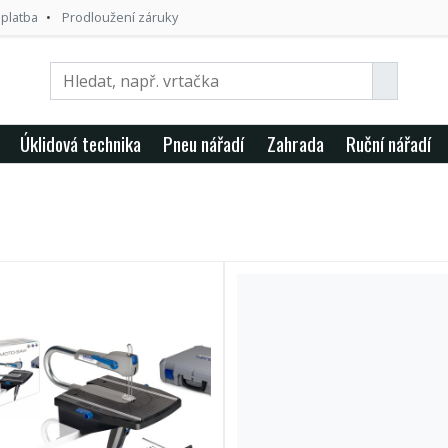
 platba
Prodloužení záruky
Úklidová technika
Pneu nářadí
Zahrada
Ruční nářadí