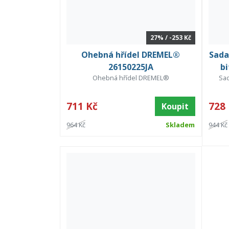
27% / -253 Kč
Ohebná hřídel DREMEL®
Sada
26150225JA
b
Ohebná hřídel DREMEL®
Sad
711 Kč
728
Koupit
964 Kč
Skladem
944 Kč