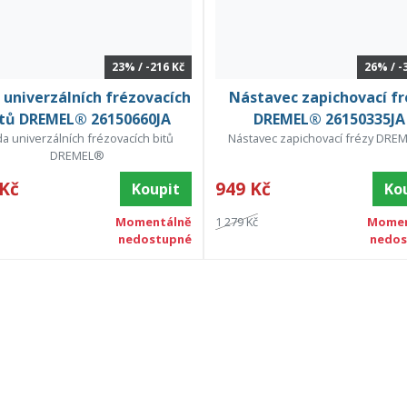
23% / -216 Kč
26% / -
 univerzálních frézovacích
Nástavec zapichovací fr
itů DREMEL® 26150660JA
DREMEL® 26150335JA
a univerzálních frézovacích bitů
Nástavec zapichovací frézy DR
DREMEL®
 Kč
949 Kč
Koupit
Ko
Momentálně
1 279 Kč
Momen
nedostupné
nedos