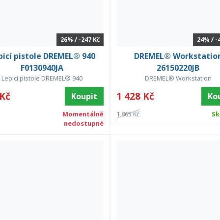
26% / -247 Kč
24% / -
picí pistole DREMEL® 940
DREMEL® Workstatio
F0130940JA
26150220JB
Lepicí pistole DREMEL® 940
DREMEL® Workstation
 Kč
1 428 Kč
Koupit
Ko
Momentálně
1 865 Kč
Sk
nedostupné