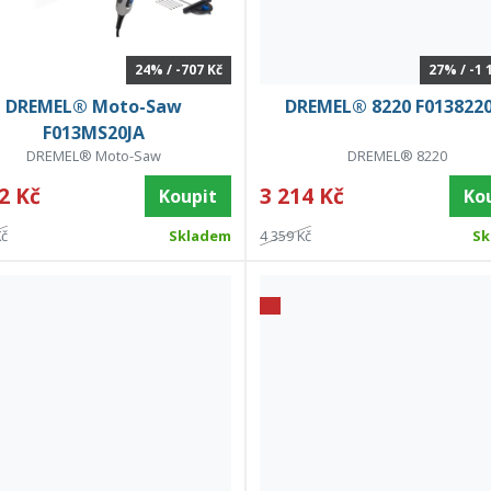
24% / -707 Kč
27% / -1 
DREMEL® Moto-Saw
DREMEL® 8220 F0138220
F013MS20JA
DREMEL® Moto-Saw
DREMEL® 8220
2 Kč
3 214 Kč
Koupit
Ko
Kč
Skladem
4 359 Kč
Sk