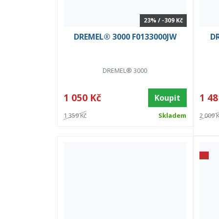
23% / -309 Kč
DREMEL® 3000 F0133000JW
DR
DREMEL® 3000
1 050 Kč
1 48
Koupit
1 359 Kč
Skladem
2 009 