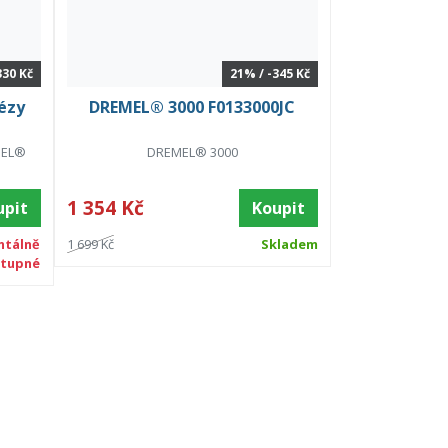
330 Kč
21% / -345 Kč
ézy
DREMEL® 3000 F0133000JC
EMEL®
DREMEL® 3000
1 354 Kč
upit
Koupit
tálně
1 699 Kč
Skladem
tupné