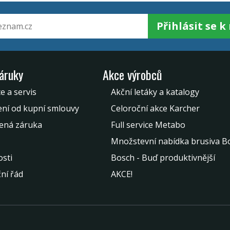
Přihlásit se 
záruky
Akce výrobců
e a servis
Akční letáky a katalogy
ní od kupní smlouvy
Celoroční akce Karcher
ená záruka
Full service Metabo
Množstevní nabídka brusiva B
sti
Bosch - Buď produktivnější
ní řád
AKCE!