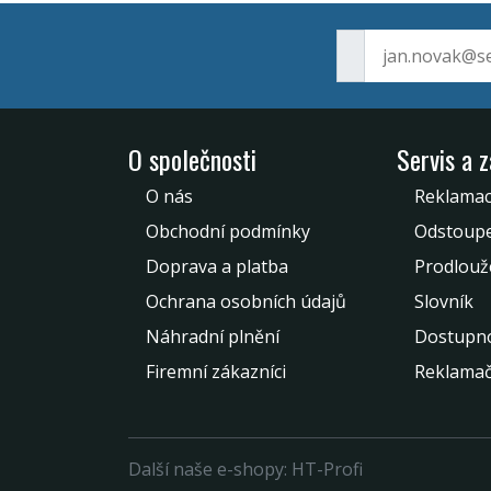
O společnosti
Servis a 
O nás
Reklamac
Obchodní podmínky
Odstoupe
Doprava a platba
Prodlouž
Ochrana osobních údajů
Slovník
Náhradní plnění
Dostupno
Firemní zákazníci
Reklamač
Další naše e-shopy:
HT-Profi