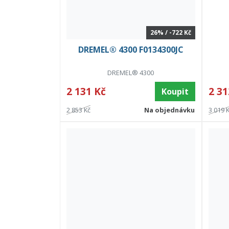
26% / -722 Kč
DREMEL® 4300 F0134300JC
DREMEL® 4300
2 131 Kč
2 31
Koupit
2 853 Kč
Na objednávku
3 019 