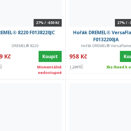
27% / -630 Kč
27% / -
REMEL® 8220 F0138220JC
Hořák DREMEL® VersaFl
F0132200JA
DREMEL® 8220
Hořák DREMEL® VersaFlam
9 Kč
958 Kč
Koupit
Ko
Kč
Momentálně
1 299 Kč
3ks Ihned k 
nedostupné