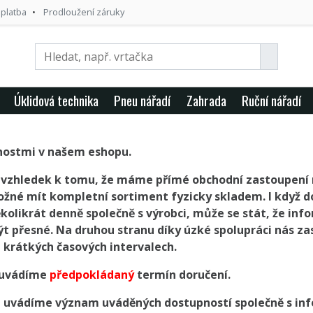
 platba
Prodloužení záruky
Úklidová technika
Pneu nářadí
Zahrada
Ruční nářadí
nostmi v našem eshopu.
, vzhledek k tomu, že máme přímé obchodní zastoupení
ožné mít kompletní sortiment fyzicky skladem. I když 
olikrát denně společně s výrobci, může se stát, že inf
t přesné. Na druhou stranu díky úzké spolupráci nás z
e krátkých časových intervalech.
 uvádíme
předpokládaný
termín doručení.
t uvádíme význam uváděných dostupností společně s inf