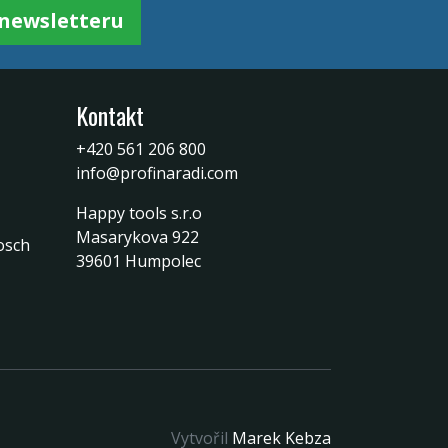
k newsletteru
Kontakt
+420 561 206 800
info@profinaradi.com
Happy tools s.r.o
Masarykova 922
osch
39601 Humpolec
Vytvořil
Marek Kebza