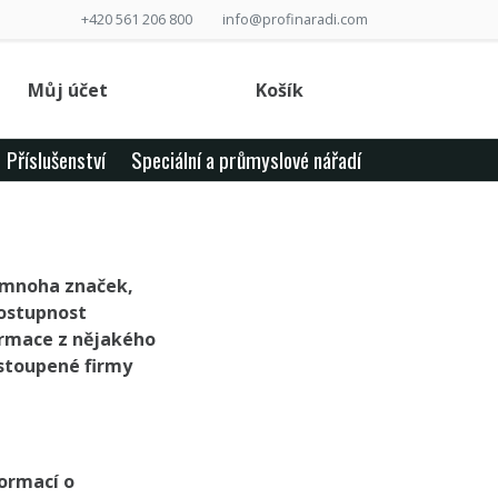
+420 561 206 800
info@profinaradi.com
Můj účet
Košík
Příslušenství
Speciální a průmyslové nářadí
 mnoha značek,
dostupnost
ormace z nějakého
astoupené firmy
ormací o