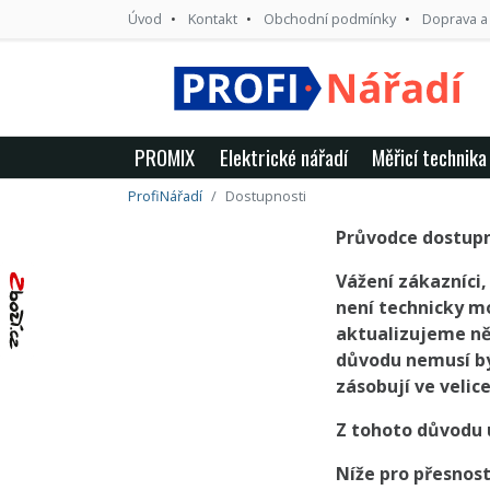
Úvod
Kontakt
Obchodní podmínky
Doprava a
PROMIX
Elektrické nářadí
Měřicí technika
ProfiNářadí
Dostupnosti
Průvodce dostup
Vážení zákazníci
není technicky m
aktualizujeme něk
důvodu nemusí bý
zásobují ve velic
Z tohoto důvodu
Níže pro přesnos