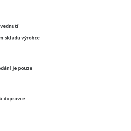
zvednutí
m skladu výrobce
odání je pouze
má dopravce