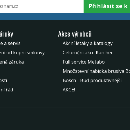
Přihlásit se 
záruky
Akce výrobců
e a servis
Akční letáky a katalogy
ní od kupní smlouvy
Celoroční akce Karcher
ená záruka
Full service Metabo
Množstevní nabídka brusiva B
sti
Bosch - Buď produktivnější
ní řád
AKCE!