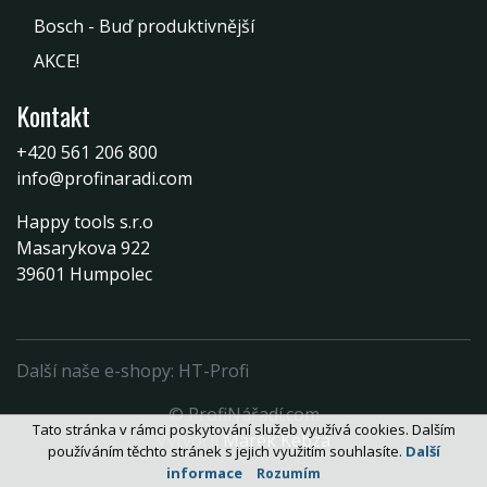
Bosch - Buď produktivnější
AKCE!
Kontakt
+420 561 206 800
info@profinaradi.com
Happy tools s.r.o
Masarykova 922
39601 Humpolec
Další naše e-shopy:
HT-Profi
© ProfiNářadí.com
Tato stránka v rámci poskytování služeb využívá cookies. Dalším
Vytvořil
Marek Kebza
používáním těchto stránek s jejich využitím souhlasíte.
Další
informace
Rozumím