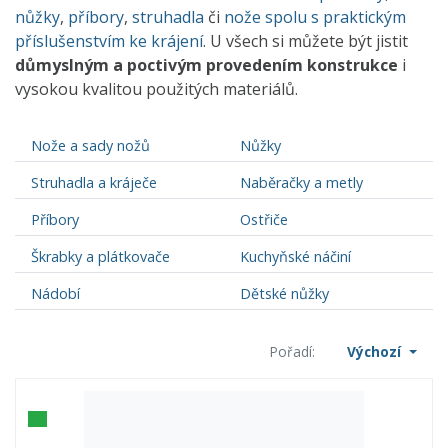
nůžky
,
příbory
,
struhadla
či
nože spolu s praktickým
příslušenstvím ke krájení
. U všech si můžete být jistit
důmyslným a poctivým provedením konstrukce
i
vysokou kvalitou použitých materiálů.
Nože a sady nožů
Nůžky
Struhadla a kráječe
Naběračky a metly
Příbory
Ostřiče
Škrabky a plátkovače
Kuchyňské náčiní
Nádobí
Dětské nůžky
Pořadí:
Výchozí