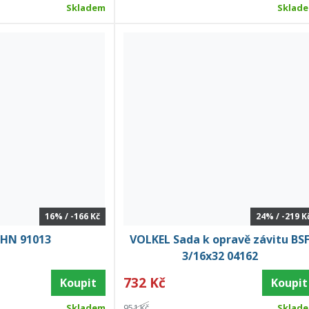
Skladem
Sklad
16% / -166 Kč
24% / -219 K
HN 91013
VOLKEL Sada k opravě závitu BS
3/16x32 04162
732 Kč
Koupit
Koupit
Skladem
951 Kč
Sklad