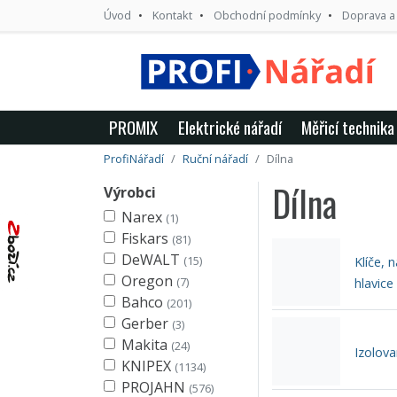
Úvod
Kontakt
Obchodní podmínky
Doprava a
PROMIX
Elektrické nářadí
Měřicí technika
ProfiNářadí
Ruční nářadí
Dílna
Dílna
Výrobci
Narex
(1)
Fiskars
(81)
DeWALT
(15)
Klíče, 
Oregon
(7)
hlavice
Bahco
(201)
Gerber
(3)
Makita
(24)
Izolova
KNIPEX
(1134)
PROJAHN
(576)