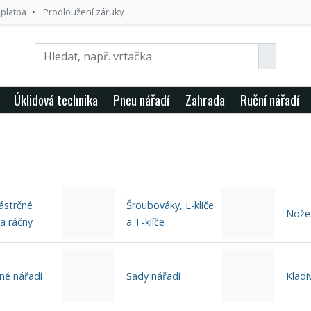
 platba
Prodloužení záruky
Úklidová technika
Pneu nářadí
Zahrada
Ruční nářadí
nástrčné
Šroubováky, L-klíče
Nože
 a ráčny
a T-klíče
né nářadí
Sady nářadí
Kladi