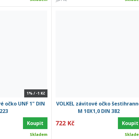
1% / -1 Kč
é očko UNF 1" DIN
VOLKEL závitové očko šestihrann
223
M 10X1,0 DIN 382
722 Kč
Koupit
Koupit
Skladem
Sklad