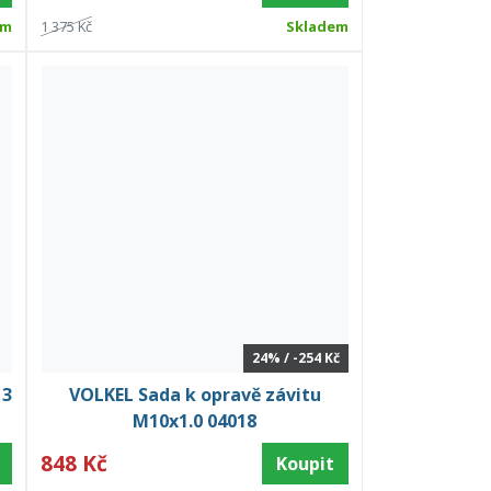
em
1 375 Kč
Skladem
24% / -254 Kč
 3
VOLKEL Sada k opravě závitu
M10x1.0 04018
848 Kč
Koupit