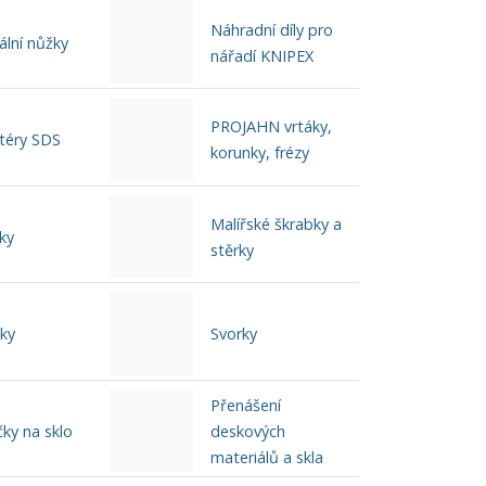
Náhradní díly pro
ální nůžky
nářadí KNIPEX
PROJAHN vrtáky,
téry SDS
korunky, frézy
Malířské škrabky a
ky
stěrky
ky
Svorky
Přenášení
ky na sklo
deskových
materiálů a skla