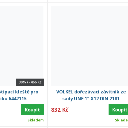
30% / -466 Kč
štípací kleště pro
VOLKEL dořezávací závitník ze
iku 6442115
sady UNF 1" X12 DIN 2181
832 Kč
Koupit
Koupit
Skladem
Sklad