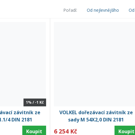
Pořadí:
Od nejlevnějšího
Od 
1% / -1 Kč
vací závitník ze
VOLKEL dořezávací závitník ze
1.1/4 DIN 2181
sady M 54X2,0 DIN 2181
6 254 Kč
Koupit
Koupit