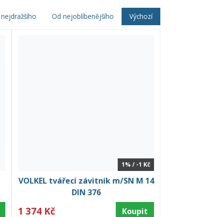
nejdražšího
Od nejoblíbenějšího
Výchozí
1% / -1 Kč
VOLKEL tvářecí závitník m/SN M 14
DIN 376
1 374 Kč
Koupit