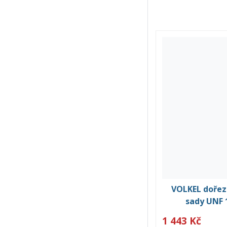
VOLKEL dořezá
sady UNF 
1 443 Kč