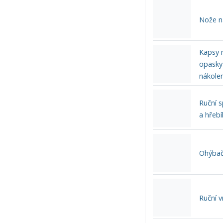
Nože n
Kapsy n
opasky
nákolen
Ruční 
a hřeb
Ohýbač
Ruční v