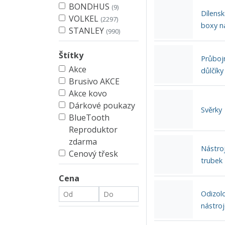
BONDHUS
(9)
Dílensk
VOLKEL
(2297)
boxy n
STANLEY
(990)
Štítky
Průbojn
Akce
důlčíky
Brusivo AKCE
Akce kovo
Dárkové poukazy
Svěrky
BlueTooth
Reproduktor
zdarma
Nástroj
Cenový třesk
trubek
Cena
Odizol
nástroj