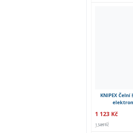
KNIPEX Čelní 
elektron
1 123 Kč
1 589 Kč