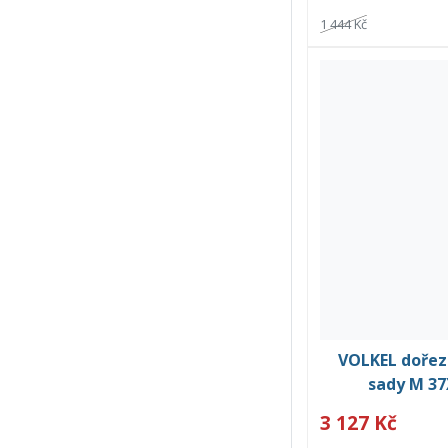
1 444 Kč
VOLKEL dořezá
sady M 37
3 127 Kč