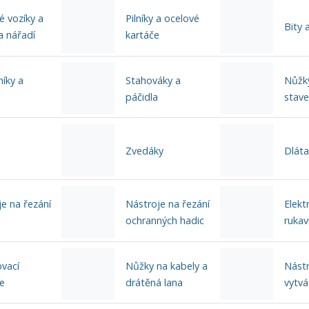
é vozíky a
Pilníky a ocelové
Bity 
a nářadí
kartáče
íky a
Stahováky a
Nůžky
páčidla
stave
Zvedáky
Dláta
e na řezání
Nástroje na řezání
Elekt
ochranných hadic
rukav
ovací
Nůžky na kabely a
Nástr
e
drátěná lana
vytvá