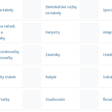
Elektrikářské nůžky
a kabely
Speci
na kabely
a nářadí,
 a
Kanystry
Adap
íky
sponkovačky
Závitníky
Hoblí
íkovačky
ky trubek
Rašple
Svěrá
rtačky
Značkovače
Řezač