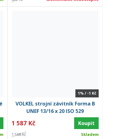
1% / -1 Kč
é
VOLKEL strojní závitník Forma B
UNEF 13/16 x 20 ISO 529
1 587 Kč
Koupit
em
1 588 Kč
Skladem