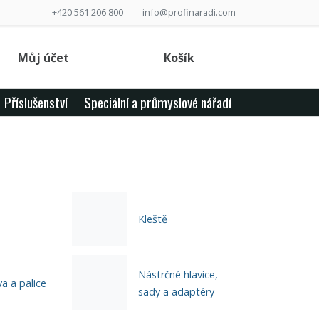
+420 561 206 800
info@profinaradi.com
Můj účet
Košík
Příslušenství
Speciální a průmyslové nářadí
Kleště
Nástrčné hlavice,
va a palice
sady a adaptéry