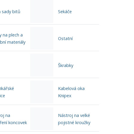
a sady bitů
Sekáče
 na plech a
Ostatní
bní materiály
Škrabky
rikářské
Kabelová oka
ice
Knipex
oj na
Nástroj na velké
ření koncovek
pojistné kroužky