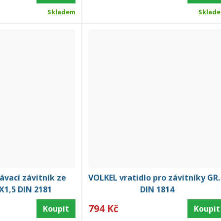
Skladem
Sklad
vací závitník ze
VOLKEL vratidlo pro závitníky GR.
X1,5 DIN 2181
DIN 1814
794 Kč
Koupit
Koupit